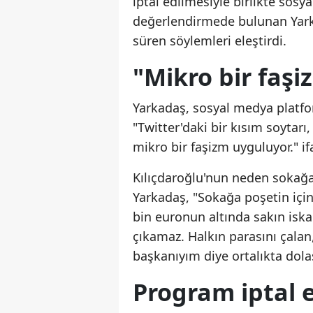
iptal edilmesiyle birlikte sosy
değerlendirmede bulunan Yark
süren söylemleri eleştirdi.
"Mikro bir faş
Yarkadaş, sosyal medya platfor
"Twitter'daki bir kısım soytarı
mikro bir faşizm uyguluyor." if
Kılıçdaroğlu'nun neden sokağa
Yarkadaş, "Sokağa poşetin içi
bin euronun altında sakın iska
çıkamaz. Halkın parasını çala
başkanıyım diye ortalıkta dol
Program iptal e