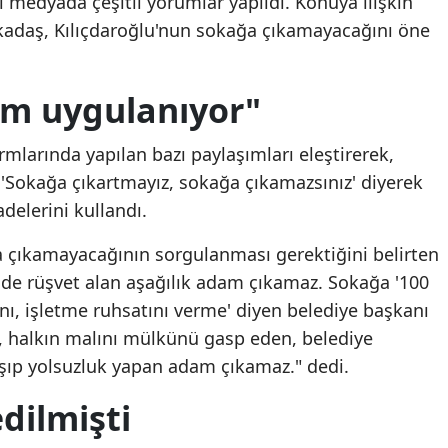
al medyada çeşitli yorumlar yapıldı. Konuya ilişkin
adaş, Kılıçdaroğlu'nun sokağa çıkamayacağını öne
Mersin
İstanbul
izm uygulanıyor"
İzmir
Kars
mlarında yapılan bazı paylaşımları eleştirerek,
, 'Sokağa çıkartmayız, sokağa çıkamazsınız' diyerek
Kastamonu
adelerini kullandı.
Kayseri
 çıkamayacağının sorgulanması gerektiğini belirten
Kırklareli
nde rüşvet alan aşağılık adam çıkamaz. Sokağa '100
nı, işletme ruhsatını verme' diyen belediye başkanı
Kırşehir
n, halkın malını mülkünü gasp eden, belediye
Kocaeli
aşıp yolsuzluk yapan adam çıkamaz." dedi.
Konya
dilmişti
Kütahya