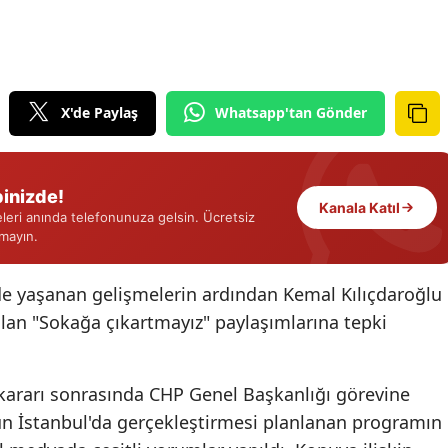
Edirne
Elazığ
Erzincan
X'de Paylaş
Whatsapp'tan Gönder
Erzurum
Eskişehir
inizde!
Kanala Katıl
eri anında telefonunuza gelsin. Ücretsiz
Gaziantep
rmayın.
Giresun
de yaşanan gelişmelerin ardından Kemal Kılıçdaroğlu
Gümüşhane
an "Sokağa çıkartmayız" paylaşımlarına tepki
Hakkari
ararı sonrasında CHP Genel Başkanlığı görevine
Hatay
nun İstanbul'da gerçekleştirmesi planlanan programın
Isparta