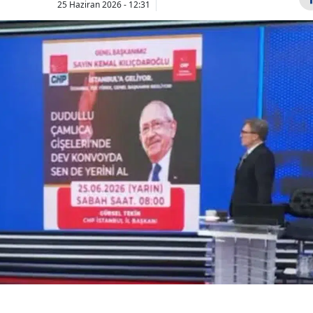
25 Haziran 2026 - 12:31
Bilecik
Bingöl
Bitlis
Bolu
Burdur
ABD Başkanı
15 Temmuz
Trump'tan "Batı
Şehitler Kö
Bursa
Sahra" mesajı
hangi günle
Çanakkale
saat kaçta k
Çankırı
Çorum
Denizli
Diyarbakır