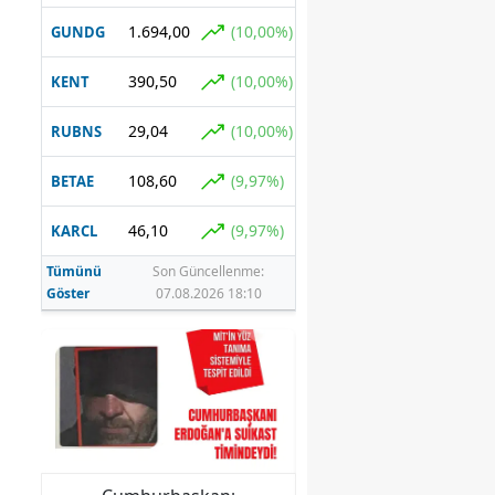
1.694,00
(10,00%)
GUNDG
390,50
(10,00%)
KENT
29,04
(10,00%)
RUBNS
108,60
(9,97%)
BETAE
46,10
(9,97%)
KARCL
Tümünü
Son Güncellenme:
Göster
07.08.2026 18:10