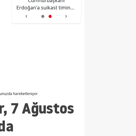
le
Cumhurbaşkanı
Aşırı sıcaklar nedeni
Erdoğan'a suikast timinde
çalışma saatleri
yer alan FETÖ'cü, MİT'in
azaltılmaya başlan
yüz tanıma sistemiyle
tespit edildi
cunuzda hareketleniyor
r, 7 Ağustos
da