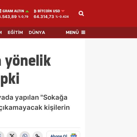
GRAM ALTIN
BITCOIN USD
6.543,89
64.314,73
% 0,79
%-0.424
MENÜ
M
EĞİTİM
DÜNYA
 yönelik
pki
yada yapılan "Sokağa
 çıkamayacak kişilerin
Abone Ol