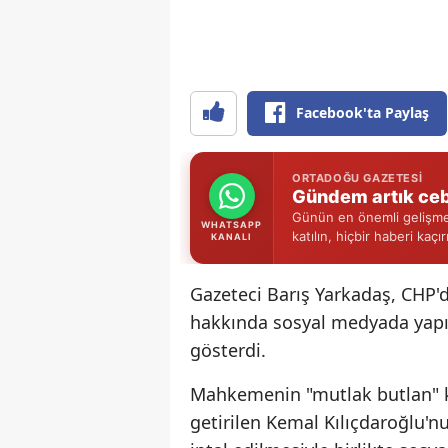
Facebook'ta Paylaş
ORTADOĞU GAZETESI
Gündem artık ceb
Günün en önemli gelişmel
WHATSAPP
katılın, hiçbir haberi kaçı
KANALI
Gazeteci Barış Yarkadaş, CHP'
hakkında sosyal medyada yapıl
gösterdi.
Mahkemenin "mutlak butlan" k
getirilen Kemal Kılıçdaroğlu'