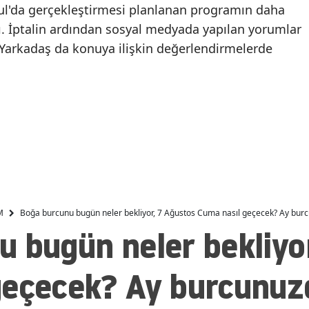
Cumhurbaşkanı
Aşırı sıcaklar nedeniy
ul'da gerçekleştirmesi planlanan programın daha
Erdoğan'a suikast timinde
çalışma saatleri
Malatya
tı. İptalin ardından sosyal medyada yapılan yorumlar
yer alan FETÖ'cü, MİT'in
azaltılmaya başlandı
 Yarkadaş da konuya ilişkin değerlendirmelerde
yüz tanıma sistemiyle
Manisa
tespit edildi
Kahramanmaraş
Mardin
Muğla
Muş
Nevşehir
M
Boğa burcunu bugün neler bekliyor, 7 Ağustos Cuma nasıl geçecek? Ay bur
Niğde
 bugün neler bekliyo
Ordu
geçecek? Ay burcunuz
Rize
Sakarya