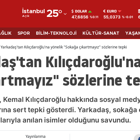
DOLAR
EURO
İstanbul
25
°
47,6856
55,0373
Açık
%0.11
%-0.01
Adana
Adıyaman
AĞLIK
SPOR
BİLİM-TEKNOLOJİ
KÜLTÜR-SANAT
YAŞA
Afyonkarahisar
 Yarkadaş'tan Kılıçdaroğlu'na yönelik "Sokağa çıkartmayız" sözlerine tepki
aş'tan Kılıçdaroğlu'na
Ağrı
Amasya
rtmayız" sözlerine te
Ankara
Antalya
, Kemal Kılıçdaroğlu hakkında sosyal med
Artvin
ına sert tepki gösterdi. Yarkadaş, sokağa
larıyla anılan isimler olduğunu savundu.
Aydın
Balıkesir
Yayınlanma