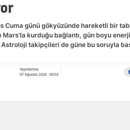
yor
Samsun
Siirt
s Cuma günü gökyüzünde hareketli bir tabl
Sinop
Mars'la kurduğu bağlantı, gün boyu enerji
. Astroloji takipçileri de güne bu soruyla b
Sivas
Tekirdağ
Tokat
Yayınlanma
07 Ağustos 2026 - 00:55
Trabzon
Tunceli
Şanlıurfa
Uşak
X'de Paylaş
Whatsapp'tan Gönder
Van
Hradec Kra