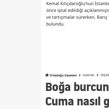
Kemal Kılıçdaroğlu'nun İstanb
önce iptal edildiği açıklanmış
ve tartışmalar sürerken, Barış
bulundu.
Galeriler
YAŞA
Ortadoğu Gazetesi
Boğa burcunu
Cuma nasıl 