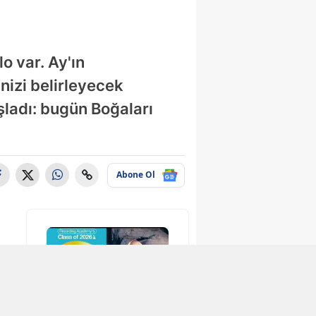
o var. Ay'ın
nizi belirleyecek
aşladı: bugün Boğaları
Abone Ol
love
Toygar Işıklı kimdir,
Hradec Kralove
Toyg