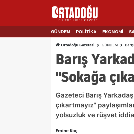
GÜNDEM
POLİTİKA
EKONOMİ
S
GÜNDEM
Barış
Ortadoğu Gazetesi
Barış Yarkad
"Sokağa çıka
Gazeteci Barış Yarkadaş
çıkartmayız" paylaşımlar
yolsuzluk ve rüşvet iddia
Emine Koç