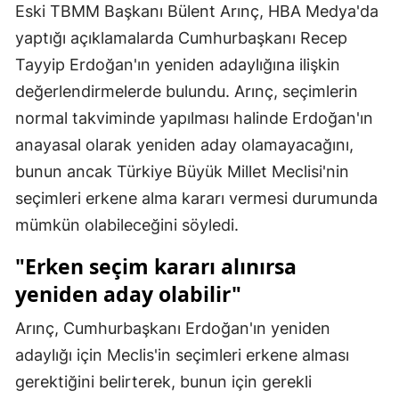
Eski TBMM Başkanı Bülent Arınç, HBA Medya'da
Mersin
yaptığı açıklamalarda Cumhurbaşkanı Recep
İstanbul
Tayyip Erdoğan'ın yeniden adaylığına ilişkin
değerlendirmelerde bulundu. Arınç, seçimlerin
İzmir
normal takviminde yapılması halinde Erdoğan'ın
Kars
anayasal olarak yeniden aday olamayacağını,
Kastamonu
bunun ancak Türkiye Büyük Millet Meclisi'nin
seçimleri erkene alma kararı vermesi durumunda
Kayseri
mümkün olabileceğini söyledi.
Kırklareli
"Erken seçim kararı alınırsa
Kırşehir
yeniden aday olabilir"
Kocaeli
Arınç, Cumhurbaşkanı Erdoğan'ın yeniden
Konya
adaylığı için Meclis'in seçimleri erkene alması
gerektiğini belirterek, bunun için gerekli
Kütahya