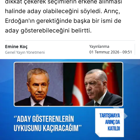
dikkat çekerek seçimlerin erkene alınması
Bilecik
halinde aday olabileceğini söyledi. Arınç,
Bingöl
Erdoğan'ın gerektiğinde başka bir ismi de
aday gösterebileceğini belirtti.
Bitlis
Bolu
Emine Koç
Yayınlanma
01 Temmuz 2026 - 09:51
Genel Yayın Yönetmeni
Burdur
Bursa
Çanakkale
Çankırı
Çorum
Denizli
Diyarbakır