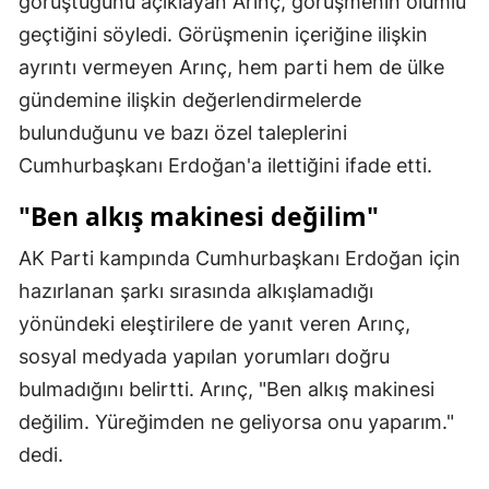
görüştüğünü açıklayan Arınç, görüşmenin olumlu
geçtiğini söyledi. Görüşmenin içeriğine ilişkin
Yozgat
ayrıntı vermeyen Arınç, hem parti hem de ülke
Zonguldak
gündemine ilişkin değerlendirmelerde
Aksaray
bulunduğunu ve bazı özel taleplerini
Cumhurbaşkanı Erdoğan'a ilettiğini ifade etti.
Bayburt
"Ben alkış makinesi değilim"
Karaman
AK Parti kampında Cumhurbaşkanı Erdoğan için
Kırıkkale
hazırlanan şarkı sırasında alkışlamadığı
Batman
yönündeki eleştirilere de yanıt veren Arınç,
Şırnak
sosyal medyada yapılan yorumları doğru
bulmadığını belirtti. Arınç, "Ben alkış makinesi
Bartın
değilim. Yüreğimden ne geliyorsa onu yaparım."
Ardahan
dedi.
Iğdır