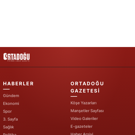
Yalova
Karabük
Kilis
Osmaniye
Düzce
HABERLER
ORTADOĞU
GAZETESI
Gündem
Köşe Yazarları
Ekonomi
Manşetler Sayfası
Spor
Video Galeriler
3. Sayfa
E-gazeteler
Sağlık
Haber Arşivi
Politika