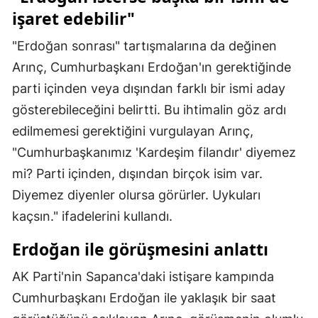
işaret edebilir"
Samsun
"Erdoğan sonrası" tartışmalarına da değinen
Siirt
Arınç, Cumhurbaşkanı Erdoğan'ın gerektiğinde
Sinop
parti içinden veya dışından farklı bir ismi aday
gösterebileceğini belirtti. Bu ihtimalin göz ardı
Sivas
edilmemesi gerektiğini vurgulayan Arınç,
Tekirdağ
"Cumhurbaşkanımız 'Kardeşim filandır' diyemez
Tokat
mi? Parti içinden, dışından birçok isim var.
Diyemez diyenler olursa görürler. Uykuları
Trabzon
kaçsın." ifadelerini kullandı.
Tunceli
Erdoğan ile görüşmesini anlattı
Şanlıurfa
AK Parti'nin Sapanca'daki istişare kampında
Uşak
Cumhurbaşkanı Erdoğan ile yaklaşık bir saat
Van