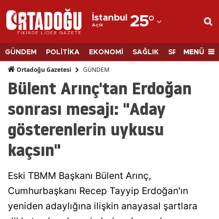
İstanbul
25
°
Açık
Adana
Adıyaman
MENÜ
GÜNDEM
POLİTİKA
EKONOMİ
SAĞLIK
SPOR
BİLİM
Afyonkarahisar
GÜNDEM
Ortadoğu Gazetesi
Bülent Arınç'tan Erdoğan
Ağrı
sonrası mesajı: "Aday
Amasya
gösterenlerin uykusu
Ankara
kaçsın"
Antalya
Artvin
Eski TBMM Başkanı Bülent Arınç,
Aydın
Cumhurbaşkanı Recep Tayyip Erdoğan'ın
yeniden adaylığına ilişkin anayasal şartlara
Balıkesir