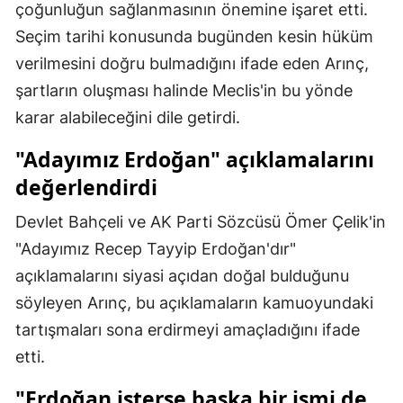
çoğunluğun sağlanmasının önemine işaret etti.
Malatya
Seçim tarihi konusunda bugünden kesin hüküm
verilmesini doğru bulmadığını ifade eden Arınç,
Manisa
şartların oluşması halinde Meclis'in bu yönde
Kahramanmaraş
karar alabileceğini dile getirdi.
Mardin
"Adayımız Erdoğan" açıklamalarını
Muğla
değerlendirdi
Muş
Devlet Bahçeli ve AK Parti Sözcüsü Ömer Çelik'in
"Adayımız Recep Tayyip Erdoğan'dır"
Nevşehir
açıklamalarını siyasi açıdan doğal bulduğunu
Niğde
söyleyen Arınç, bu açıklamaların kamuoyundaki
Ordu
tartışmaları sona erdirmeyi amaçladığını ifade
etti.
Rize
"Erdoğan isterse başka bir ismi de
Sakarya