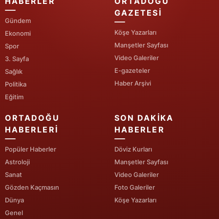
HABERLER
ORTADOĞU
GAZETESI
Yalova
Gündem
Köşe Yazarları
Ekonomi
Karabük
Manşetler Sayfası
Spor
Video Galeriler
Kilis
3. Sayfa
E-gazeteler
Sağlık
Osmaniye
Haber Arşivi
Politika
Eğitim
Düzce
ORTADOĞU
SON DAKIKA
HABERLERI
HABERLER
Popüler Haberler
Döviz Kurları
Astroloji
Manşetler Sayfası
Sanat
Video Galeriler
Gözden Kaçmasın
Foto Galeriler
Dünya
Köşe Yazarları
Genel