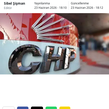
Sibel Şişman
Yayınlanma
Güncellenme
Bilecik
23 Haziran 2026 - 18:10
23 Haziran 2026 - 18:12
Editör
Bingöl
Bitlis
Bolu
Burdur
Bursa
Çanakkale
Çankırı
Çorum
Denizli
Diyarbakır