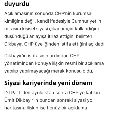
duyurdu
Samsun
Açıklamasının sonunda CHP'nin kurumsal
Siirt
kimliğine değil, kendi ifadesiyle Cumhuriyet'in
mirasını kişisel siyasi çıkarlar için kullandığını
Sinop
düşündüğü anlayışa itiraz ettiğini belirten
Sivas
Dikbayır, CHP üyeliğinden istifa ettiğini açıkladı.
Tekirdağ
Dikbayır'ın istifasının ardından CHP
Tokat
yönetiminden konuya ilişkin resmi bir açıklama
yapılıp yapılmayacağı merak konusu oldu.
Trabzon
Siyasi kariyerinde yeni dönem
Tunceli
Şanlıurfa
İYİ Parti'den ayrıldıktan sonra CHP'ye katılan
Ümit Dikbayır'ın bundan sonraki siyasi yol
Uşak
haritasına ilişkin ise henüz bir açıklama
Van