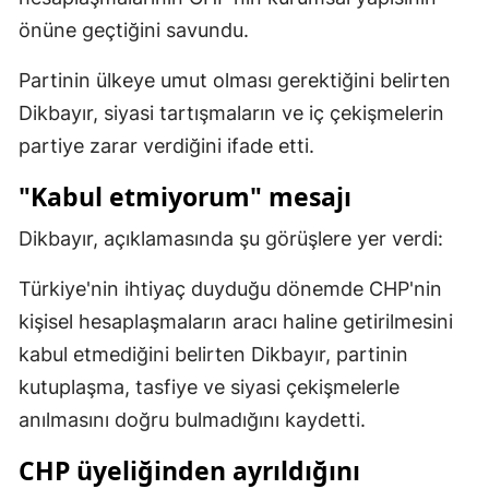
önüne geçtiğini savundu.
Malatya
Manisa
Partinin ülkeye umut olması gerektiğini belirten
Dikbayır, siyasi tartışmaların ve iç çekişmelerin
Kahramanmaraş
partiye zarar verdiğini ifade etti.
Mardin
"Kabul etmiyorum" mesajı
Muğla
Dikbayır, açıklamasında şu görüşlere yer verdi:
Muş
Türkiye'nin ihtiyaç duyduğu dönemde CHP'nin
Nevşehir
kişisel hesaplaşmaların aracı haline getirilmesini
Niğde
kabul etmediğini belirten Dikbayır, partinin
kutuplaşma, tasfiye ve siyasi çekişmelerle
Ordu
anılmasını doğru bulmadığını kaydetti.
Rize
CHP üyeliğinden ayrıldığını
Sakarya