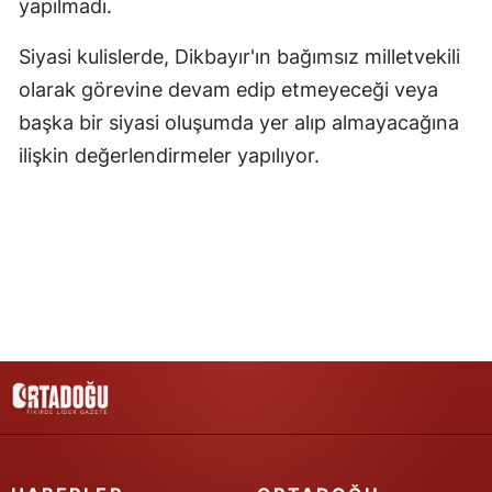
yapılmadı.
Yozgat
Siyasi kulislerde, Dikbayır'ın bağımsız milletvekili
Zonguldak
olarak görevine devam edip etmeyeceği veya
başka bir siyasi oluşumda yer alıp almayacağına
Aksaray
ilişkin değerlendirmeler yapılıyor.
Bayburt
Karaman
Kırıkkale
Batman
Şırnak
Bartın
Ardahan
Iğdır