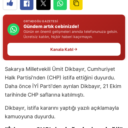
Edirne
Elazığ
ORTADOĞU GAZETESI
Gündem artık cebinizde!
Erzincan
Günün en önemli gelişmeleri anında telefonunuza gelsin.
Ücretsiz katılın, hiçbir haberi kaçırmayın.
Erzurum
Kanala Katıl
Eskişehir
Gaziantep
Sakarya Milletvekili Ümit Dikbayır, Cumhuriyet
Giresun
Halk Partisi'nden (CHP) istifa ettiğini duyurdu.
Daha önce İYİ Parti'den ayrılan Dikbayır, 21 Ekim
Gümüşhane
tarihinde CHP saflarına katılmıştı.
Hakkari
Dikbayır, istifa kararını yaptığı yazılı açıklamayla
Hatay
kamuoyuna duyurdu.
Isparta