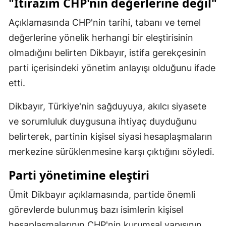
"İtirazım CHP'nin değerlerine değil"
Mersin
Açıklamasında CHP'nin tarihi, tabanı ve temel
İstanbul
değerlerine yönelik herhangi bir eleştirisinin
olmadığını belirten Dikbayır, istifa gerekçesinin
İzmir
parti içerisindeki yönetim anlayışı olduğunu ifade
Kars
etti.
Kastamonu
Dikbayır, Türkiye'nin sağduyuya, akılcı siyasete
Kayseri
ve sorumluluk duygusuna ihtiyaç duyduğunu
belirterek, partinin kişisel siyasi hesaplaşmaların
Kırklareli
merkezine sürüklenmesine karşı çıktığını söyledi.
Kırşehir
Parti yönetimine eleştiri
Kocaeli
Ümit Dikbayır açıklamasında, partide önemli
Konya
görevlerde bulunmuş bazı isimlerin kişisel
Kütahya
hesaplaşmalarının CHP'nin kurumsal yapısının