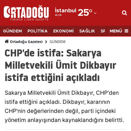
İstanbul
25
°
Açık
Adana
Adıyaman
MENÜ
GÜNDEM
POLİTİKA
EKONOMİ
SAĞLIK
SPOR
BİLİM
Afyonkarahisar
GÜNDEM
Ortadoğu Gazetesi
CHP'de istifa: Sakarya
Ağrı
Milletvekili Ümit Dikbayır
Amasya
istifa ettiğini açıkladı
Ankara
Antalya
Sakarya Milletvekili Ümit Dikbayır, CHP'den
Artvin
istifa ettiğini açıkladı. Dikbayır, kararının
CHP'nin değerlerinden değil, parti içindeki
Aydın
yönetim anlayışından kaynaklandığını belirtti.
Balıkesir