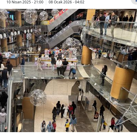
10 Nisan 2025 - 21:00
08 Ocak 2026 - 04:02
Bilecik
Bingöl
Bitlis
Bolu
Burdur
AK Parti'ye
2026-YKS ter
geçecek denen
yarın sona e
Bursa
Cemil Tugay
Son saat 23
Çanakkale
telefonları kapattı,
g...
Çankırı
Çorum
Denizli
Diyarbakır