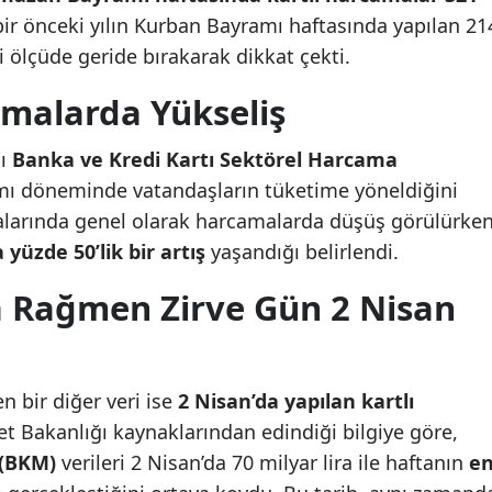
 bir önceki yılın Kurban Bayramı haftasında yapılan 21
Mersin
i ölçüde geride bırakarak dikkat çekti.
İstanbul
malarda Yükseliş
İzmir
ğı
Banka ve Kredi Kartı Sektörel Harcama
Kars
ı döneminde vatandaşların tüketime yöneldiğini
Kastamonu
alarında genel olarak harcamalarda düşüş görülürken
yüzde 50’lik bir artış
yaşandığı belirlendi.
Kayseri
a Rağmen Zirve Gün 2 Nisan
Kırklareli
Kırşehir
Kocaeli
 bir diğer veri ise
2 Nisan’da yapılan kartlı
et Bakanlığı kaynaklarından edindiği bilgiye göre,
Konya
 (BKM)
verileri 2 Nisan’da 70 milyar lira ile haftanın
e
Kütahya