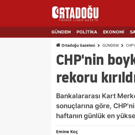
GÜNDEM
POLİTİKA
EKONOMİ
S
GÜNDEM
CHP'n
Ortadoğu Gazetesi
CHP'nin boyk
rekoru kırıld
Bankalararası Kart Merke
sonuçlarına göre, CHP'nin 
haftanın günlük en yükse
Emine Koç