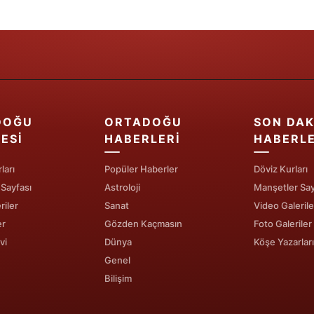
Samsun
Siirt
Sinop
Sivas
DOĞU
ORTADOĞU
SON DAK
Tekirdağ
ESI
HABERLERI
HABERL
Tokat
ları
Popüler Haberler
Döviz Kurları
 Sayfası
Astroloji
Manşetler Say
Trabzon
riler
Sanat
Video Galerile
Tunceli
er
Gözden Kaçmasın
Foto Galeriler
vi
Dünya
Köşe Yazarları
Şanlıurfa
Genel
Bilişim
Uşak
Van