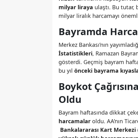
milyar liraya
ulaştı. Bu tutar,
milyar liralık harcamayı öneml
Bayramda Harca
Merkez Bankası’nın yayımladı
İstatistikleri
, Ramazan Bayram
gösterdi. Geçmiş bayram haft
bu yıl
önceki bayrama kıyasla 
Boykot Çağrısın
Oldu
Bayram haftasında dikkat çeken
harcamalar
oldu. AA’nın Ticar
Bankalararası Kart Merkezi