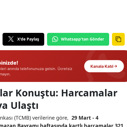
Edirne
Elazığ
Erzincan
X'de Paylaş
Whatsapp'tan Gönder
Erzurum
Eskişehir
inizde!
Gaziantep
Kanala Katıl
eri anında telefonunuza gelsin. Ücretsiz
rmayın.
Giresun
Gümüşhane
lar Konuştu: Harcamalar
Hakkari
ya Ulaştı
Hatay
nkası (TCMB) verilerine göre,
29 Mart - 4
Isparta
mazan Bayramı haftasında kartlı harcamalar 321