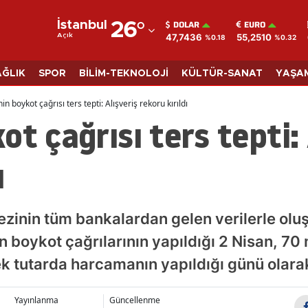
DOLAR
EURO
İstanbul
26
°
47,7436
55,2510
Açık
%0.18
%0.32
Adana
Adıyaman
AĞLIK
SPOR
BİLİM-TEKNOLOJİ
KÜLTÜR-SANAT
YAŞA
Afyonkarahisar
in boykot çağrısı ters tepti: Alışveriş rekoru kırıldı
ot çağrısı ters tepti: 
Ağrı
Amasya
ı
Ankara
Antalya
zinin tüm bankalardan gelen verilerle olu
Artvin
boykot çağrılarının yapıldığı 2 Nisan, 70 mi
k tutarda harcamanın yapıldığı günü olarak
Aydın
Balıkesir
Yayınlanma
Güncellenme