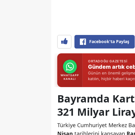
Facebook'ta Paylaş
ORTADOĞU GAZETESI
Gündem artık ceb
Günün en önemli gelişmel
WHATSAPP
katılın, hiçbir haberi kaçı
KANALI
Bayramda Kart
321 Milyar Lira
Türkiye Cumhuriyet Merkez Ba
Nisan
tarihlerini kapsayan
Ra