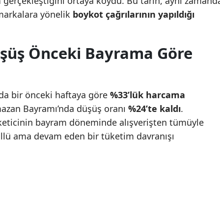
n
gerçekleştiğini ortaya koydu. Bu tarih, aynı zamand
18 yaş altı suçlular için
18 yaş altı suçlular içi
markalara yönelik
boykot çağrılarının yapıldığı
Malatya
yeni dönem! Düzenleme
yeni dönem! Düzenle
Manisa
TBMM'de kabul edildi
TBMM'de kabul edild
şüş Önceki Bayrama Göre
Kahramanmaraş
Mardin
da bir önceki haftaya göre
%33’lük harcama
Muğla
mazan Bayramı’nda düşüş oranı
%24’te kaldı
.
Muş
eticinin bayram döneminde alışverişten tümüyle
llü ama devam eden bir tüketim davranışı
Nevşehir
Niğde
Ordu
Rize
Sakarya