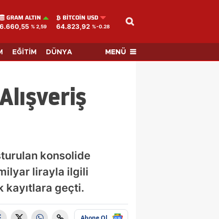
GRAM ALTIN
BITCOIN USD
6.660,55
64.823,92
% 2,59
%-0.28
MENÜ
M
EĞİTİM
DÜNYA
Alışveriş
şturulan konsolide
lyar lirayla ilgili
 kayıtlara geçti.
Abone Ol