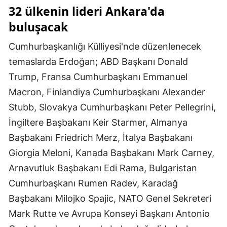
32 ülkenin lideri Ankara'da
Mersin
buluşacak
İstanbul
Cumhurbaşkanlığı Külliyesi'nde düzenlenecek
İzmir
temaslarda Erdoğan; ABD Başkanı Donald
Kars
Trump, Fransa Cumhurbaşkanı Emmanuel
Macron, Finlandiya Cumhurbaşkanı Alexander
Kastamonu
Stubb, Slovakya Cumhurbaşkanı Peter Pellegrini,
Kayseri
İngiltere Başbakanı Keir Starmer, Almanya
Başbakanı Friedrich Merz, İtalya Başbakanı
Kırklareli
Giorgia Meloni, Kanada Başbakanı Mark Carney,
Kırşehir
Arnavutluk Başbakanı Edi Rama, Bulgaristan
Kocaeli
Cumhurbaşkanı Rumen Radev, Karadağ
Başbakanı Milojko Spajic, NATO Genel Sekreteri
Konya
Mark Rutte ve Avrupa Konseyi Başkanı Antonio
Kütahya