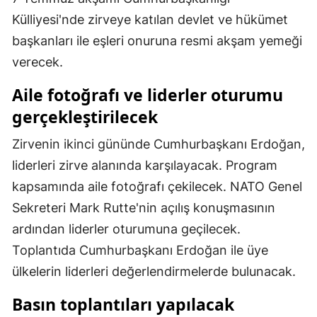
Külliyesi'nde zirveye katılan devlet ve hükümet
Samsun
başkanları ile eşleri onuruna resmi akşam yemeği
Siirt
verecek.
Sinop
Aile fotoğrafı ve liderler oturumu
Sivas
gerçekleştirilecek
Tekirdağ
Zirvenin ikinci gününde Cumhurbaşkanı Erdoğan,
liderleri zirve alanında karşılayacak. Program
Tokat
kapsamında aile fotoğrafı çekilecek. NATO Genel
Trabzon
Sekreteri Mark Rutte'nin açılış konuşmasının
Tunceli
ardından liderler oturumuna geçilecek.
Toplantıda Cumhurbaşkanı Erdoğan ile üye
Şanlıurfa
ülkelerin liderleri değerlendirmelerde bulunacak.
Uşak
Basın toplantıları yapılacak
Van