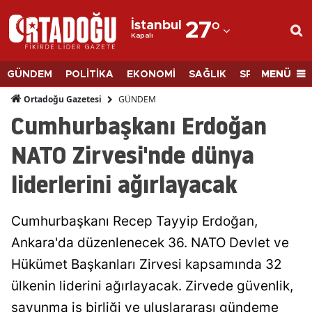
İstanbul
27
°
Kapalı
Adana
Adıyaman
MENÜ
GÜNDEM
POLİTİKA
EKONOMİ
SAĞLIK
SPOR
BİLİM
Afyonkarahisar
GÜNDEM
Ortadoğu Gazetesi
Cumhurbaşkanı Erdoğan
Ağrı
NATO Zirvesi'nde dünya
Amasya
liderlerini ağırlayacak
Ankara
Antalya
Cumhurbaşkanı Recep Tayyip Erdoğan,
Artvin
Ankara'da düzenlenecek 36. NATO Devlet ve
Hükümet Başkanları Zirvesi kapsamında 32
Aydın
ülkenin liderini ağırlayacak. Zirvede güvenlik,
Balıkesir
savunma iş birliği ve uluslararası gündeme