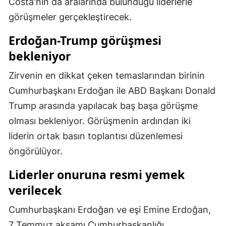
Costa'nın da aralarında bulunduğu liderlerle
Malatya
görüşmeler gerçekleştirecek.
Manisa
Erdoğan-Trump görüşmesi
bekleniyor
Kahramanmaraş
Zirvenin en dikkat çeken temaslarından birinin
Mardin
Cumhurbaşkanı Erdoğan ile ABD Başkanı Donald
Muğla
Trump arasında yapılacak baş başa görüşme
Muş
olması bekleniyor. Görüşmenin ardından iki
liderin ortak basın toplantısı düzenlemesi
Nevşehir
öngörülüyor.
Niğde
Liderler onuruna resmi yemek
Ordu
verilecek
Rize
Cumhurbaşkanı Erdoğan ve eşi Emine Erdoğan,
Sakarya
7 Temmuz akşamı Cumhurbaşkanlığı