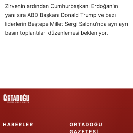
Zirvenin ardından Cumhurbaşkanı Erdoğan'ın
Yozgat
yanı sıra ABD Başkanı Donald Trump ve bazı
Zonguldak
liderlerin Beştepe Millet Sergi Salonu'nda ayrı ayrı
basın toplantıları düzenlemesi bekleniyor.
Aksaray
Bayburt
Karaman
Kırıkkale
Batman
Şırnak
Bartın
Ardahan
HABERLER
ORTADOĞU
GAZETESI
Iğdır