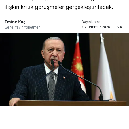
Bilecik
ilişkin kritik görüşmeler gerçekleştirilecek.
Bingöl
Emine Koç
Yayınlanma
07 Temmuz 2026 - 11:24
Genel Yayın Yönetmeni
Bitlis
Bolu
Burdur
Bursa
Çanakkale
Çankırı
Çorum
Denizli
Diyarbakır