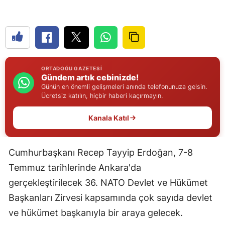
Edirne
Elazığ
Erzincan
ORTADOĞU GAZETESI
Erzurum
Gündem artık cebinizde!
Günün en önemli gelişmeleri anında telefonunuza gelsin.
Eskişehir
Ücretsiz katılın, hiçbir haberi kaçırmayın.
Gaziantep
Kanala Katıl
Giresun
Cumhurbaşkanı Recep Tayyip Erdoğan, 7-8
Gümüşhane
Temmuz tarihlerinde Ankara'da
Hakkari
gerçekleştirilecek 36. NATO Devlet ve Hükümet
Başkanları Zirvesi kapsamında çok sayıda devlet
Hatay
ve hükümet başkanıyla bir araya gelecek.
Isparta