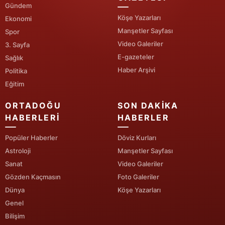
Gündem
Köşe Yazarları
Ekonomi
Yalova
Manşetler Sayfası
Spor
Karabük
Video Galeriler
3. Sayfa
E-gazeteler
Sağlık
Kilis
Haber Arşivi
Politika
Osmaniye
Eğitim
Düzce
ORTADOĞU
SON DAKIKA
HABERLERI
HABERLER
Popüler Haberler
Döviz Kurları
Astroloji
Manşetler Sayfası
Sanat
Video Galeriler
Gözden Kaçmasın
Foto Galeriler
Dünya
Köşe Yazarları
Genel
Bilişim