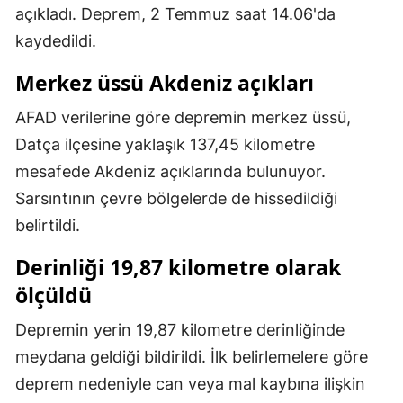
açıkladı. Deprem, 2 Temmuz saat 14.06'da
Mersin
kaydedildi.
İstanbul
Merkez üssü Akdeniz açıkları
İzmir
AFAD verilerine göre depremin merkez üssü,
Kars
Datça ilçesine yaklaşık 137,45 kilometre
mesafede Akdeniz açıklarında bulunuyor.
Kastamonu
Sarsıntının çevre bölgelerde de hissedildiği
Kayseri
belirtildi.
Kırklareli
Derinliği 19,87 kilometre olarak
Kırşehir
ölçüldü
Kocaeli
Depremin yerin 19,87 kilometre derinliğinde
meydana geldiği bildirildi. İlk belirlemelere göre
Konya
deprem nedeniyle can veya mal kaybına ilişkin
Kütahya