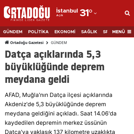
İstanbul
31
°
Açık
Adana
Adıyaman
MENÜ
GÜNDEM
POLİTİKA
EKONOMİ
SAĞLIK
SPOR
BİLİM
Afyonkarahisar
GÜNDEM
Ortadoğu Gazetesi
Datça açıklarında 5,3
Ağrı
büyüklüğünde deprem
Amasya
meydana geldi
Ankara
Antalya
AFAD, Muğla'nın Datça ilçesi açıklarında
Artvin
Akdeniz'de 5,3 büyüklüğünde deprem
meydana geldiğini açıkladı. Saat 14.06'da
Aydın
kaydedilen depremin merkez üssünün
Balıkesir
Datça'ya yaklaşık 137 kilometre uzaklıkta