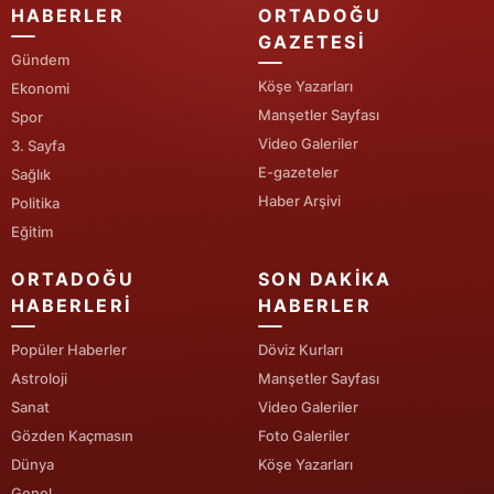
HABERLER
ORTADOĞU
Samsun
GAZETESI
Gündem
Siirt
Köşe Yazarları
Ekonomi
Manşetler Sayfası
Spor
Sinop
Video Galeriler
3. Sayfa
Sivas
E-gazeteler
Sağlık
Haber Arşivi
Politika
Tekirdağ
Eğitim
Tokat
ORTADOĞU
SON DAKIKA
HABERLERI
HABERLER
Trabzon
Popüler Haberler
Döviz Kurları
Tunceli
Astroloji
Manşetler Sayfası
Şanlıurfa
Sanat
Video Galeriler
Gözden Kaçmasın
Foto Galeriler
Uşak
Dünya
Köşe Yazarları
Van
Genel