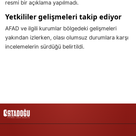
resmi bir açıklama yapılmadı.
Malatya
Yetkililer gelişmeleri takip ediyor
Manisa
AFAD ve ilgili kurumlar bölgedeki gelişmeleri
Kahramanmaraş
yakından izlerken, olası olumsuz durumlara karşı
incelemelerin sürdüğü belirtildi.
Mardin
Muğla
Muş
Nevşehir
Niğde
Ordu
Rize
Sakarya