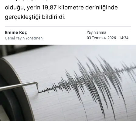
Bilecik
olduğu, yerin 19,87 kilometre derinliğinde
gerçekleştiği bildirildi.
Bingöl
Bitlis
Emine Koç
Yayınlanma
03 Temmuz 2026 - 14:34
Genel Yayın Yönetmeni
Bolu
Burdur
Bursa
Çanakkale
Çankırı
Çorum
Denizli
Diyarbakır