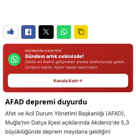
Edirne
Elazığ
Erzincan
Erzurum
ORTADOĞU GAZETESI
Gündem artık cebinizde!
Eskişehir
Günün en önemli gelişmeleri anında telefonunuza gelsin.
Ücretsiz katılın, hiçbir haberi kaçırmayın.
Gaziantep
Kanala Katıl
Giresun
Gümüşhane
AFAD depremi duyurdu
Hakkari
Afet ve Acil Durum Yönetimi Başkanlığı (AFAD),
Hatay
Muğla'nın Datça ilçesi açıklarında Akdeniz'de 5,3
büyüklüğünde deprem meydana geldiğini
Isparta