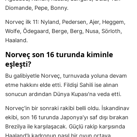
Diomande, Pepe, Bonny.
Samsun
Norveç ilk 11: Nyland, Pedersen, Ajer, Heggem,
Siirt
Wolfe, Ödegaard, Berge, Berg, Nusa, Sörloth,
Sinop
Haaland.
Sivas
Norveç son 16 turunda kiminle
Tekirdağ
eşleşti?
Tokat
Bu galibiyetle Norveç, turnuvada yoluna devam
etme hakkını elde etti. Fildişi Sahili ise alınan
Trabzon
sonucun ardından Dünya Kupası'na veda etti.
Tunceli
Norveç'in bir sonraki rakibi belli oldu. İskandinav
Şanlıurfa
ekibi, son 16 turunda Japonya'yı saf dışı bırakan
Uşak
Brezilya ile karşılaşacak. Güçlü rakip karşısında
Haaland'lı kadronun nasıl bir oyun ortaya
Van