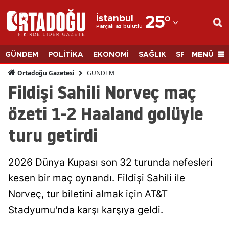
İstanbul
25
°
Parçalı az bulutlu
Adana
Adıyaman
MENÜ
GÜNDEM
POLİTİKA
EKONOMİ
SAĞLIK
SPOR
BİLİM
Afyonkarahisar
GÜNDEM
Ortadoğu Gazetesi
Fildişi Sahili Norveç maç
Ağrı
özeti 1-2 Haaland golüyle
Amasya
turu getirdi
Ankara
Antalya
2026 Dünya Kupası son 32 turunda nefesleri
Artvin
kesen bir maç oynandı. Fildişi Sahili ile
Norveç, tur biletini almak için AT&T
Aydın
Stadyumu'nda karşı karşıya geldi.
Balıkesir