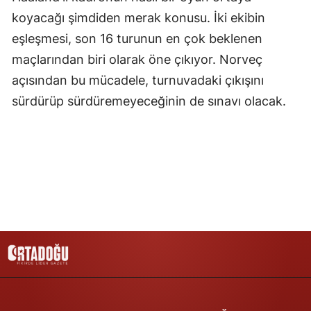
koyacağı şimdiden merak konusu. İki ekibin
Yozgat
eşleşmesi, son 16 turunun en çok beklenen
Zonguldak
maçlarından biri olarak öne çıkıyor. Norveç
açısından bu mücadele, turnuvadaki çıkışını
Aksaray
sürdürüp sürdüremeyeceğinin de sınavı olacak.
Bayburt
Karaman
Kırıkkale
Batman
Şırnak
Bartın
Ardahan
Iğdır