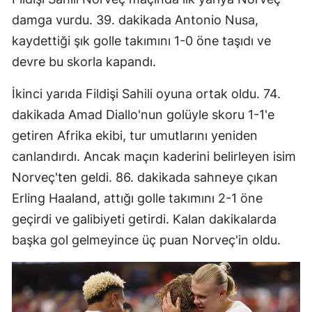
Mersin
damga vurdu. 39. dakikada Antonio Nusa,
kaydettiği şık golle takımını 1-0 öne taşıdı ve
İstanbul
devre bu skorla kapandı.
İzmir
İkinci yarıda Fildişi Sahili oyuna ortak oldu. 74.
Kars
dakikada Amad Diallo'nun golüyle skoru 1-1'e
Kastamonu
getiren Afrika ekibi, tur umutlarını yeniden
canlandırdı. Ancak maçın kaderini belirleyen isim
Kayseri
Norveç'ten geldi. 86. dakikada sahneye çıkan
Kırklareli
Erling Haaland, attığı golle takımını 2-1 öne
geçirdi ve galibiyeti getirdi. Kalan dakikalarda
Kırşehir
başka gol gelmeyince üç puan Norveç'in oldu.
Kocaeli
Konya
Kütahya