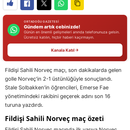
Edirne
Elazığ
ORTADOĞU GAZETESI
Gündem artık cebinizde!
Erzincan
Günün en önemli gelişmeleri anında telefonunuza gelsin.
Ücretsiz katılın, hiçbir haberi kaçırmayın.
Erzurum
Kanala Katıl
Eskişehir
Gaziantep
Fildişi Sahili Norveç maçı, son dakikalarda gelen
Giresun
golle Norveç'in 2-1 üstünlüğüyle sonuçlandı.
Stale Solbakken'in öğrencileri, Emerse Fae
Gümüşhane
yönetimindeki rakibini geçerek adını son 16
Hakkari
turuna yazdırdı.
Hatay
Fildişi Sahili Norveç maç özeti
Isparta
Fildişi Sahili Norveç maçında ilk yarıya Norveç