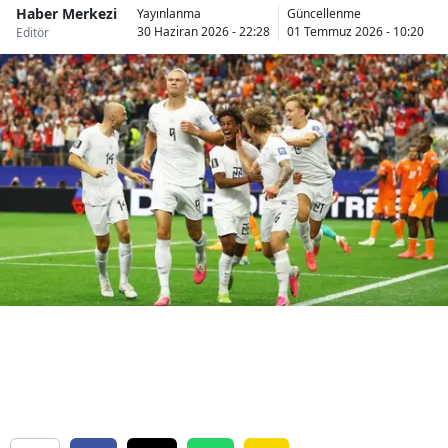
Haber Merkezi
Yayınlanma
Güncellenme
Bilecik
30 Haziran 2026 - 22:28
01 Temmuz 2026 - 10:20
Editör
Bingöl
Bitlis
Bolu
Burdur
Bursa
Çanakkale
Çankırı
Çorum
Denizli
Diyarbakır