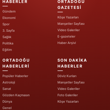
HABERLER
ORTADOĞU
GAZETESI
Yalova
Gündem
Köşe Yazarları
Ekonomi
Karabük
Manşetler Sayfası
Spor
Kilis
Video Galeriler
3. Sayfa
E-gazeteler
Sağlık
Osmaniye
Haber Arşivi
Politika
Düzce
Eğitim
ORTADOĞU
SON DAKIKA
HABERLERI
HABERLER
Popüler Haberler
Döviz Kurları
Astroloji
Manşetler Sayfası
Sanat
Video Galeriler
Gözden Kaçmasın
Foto Galeriler
Dünya
Köşe Yazarları
Genel