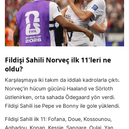
Malatya
Manisa
Kahramanmaraş
Mardin
Muğla
Fildişi Sahili Norveç ilk 11'leri ne
oldu?
Muş
Nevşehir
Karşılaşmaya iki takım da iddialı kadrolarla çıktı.
Norveç'in hücum gücünü Haaland ve Sörloth
Niğde
üstlenirken, orta sahada Ödegaard yön verdi.
Ordu
Fildişi Sahili ise Pepe ve Bonny ile gole yüklendi.
Rize
Fildişi Sahili ilk 11: Fofana, Doue, Kossounou,
Sakarya
Agbadou, Konan, Kessie, Sangare, Oulai, Yan