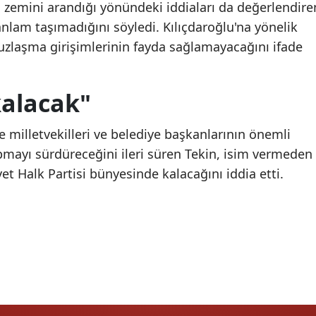
 zemini arandığı yönündeki iddiaları da değerlendire
Malatya
anlam taşımadığını söyledi. Kılıçdaroğlu'na yönelik
Türkiye’nin döviz
Türkiye’nin döviz
 uzlaşma girişimlerinin fayda sağlamayacağını ifade
Manisa
mevduatı haritası
mevduatı haritası
açıklandı: İller arasındaki
açıklandı: İller arasınd
Kahramanmaraş
fark dikkat çekti
fark dikkat çekti
alacak"
Mardin
e milletvekilleri ve belediye başkanlarının önemli
Muğla
ayı sürdüreceğini ileri süren Tekin, isim vermeden
Muş
et Halk Partisi bünyesinde kalacağını iddia etti.
Nevşehir
Niğde
Ordu
Rize
Sakarya