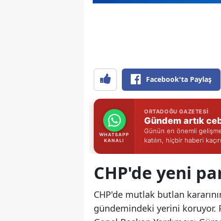
Facebook'ta Paylaş
ORTADOĞU GAZETESI
Gündem artık ceb
Günün en önemli gelişmel
WHATSAPP
katılın, hiçbir haberi kaçı
KANALI
CHP'de yeni par
CHP'de mutlak butlan kararının
gündemindeki yerini koruyor. 