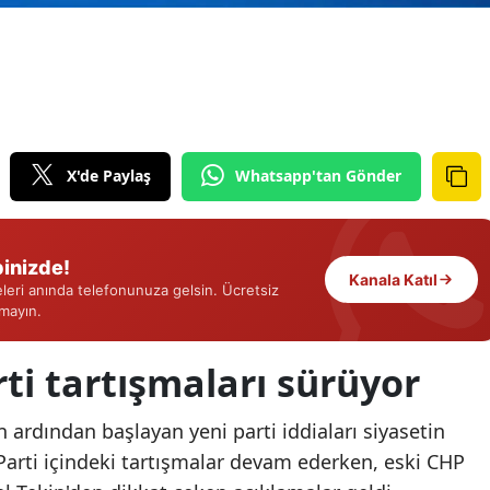
Edirne
Elazığ
Erzincan
Erzurum
X'de Paylaş
Whatsapp'tan Gönder
Eskişehir
Gaziantep
inizde!
Kanala Katıl
eri anında telefonunuza gelsin. Ücretsiz
Giresun
rmayın.
Gümüşhane
ti tartışmaları sürüyor
Hakkari
 ardından başlayan yeni parti iddiaları siyasetin
Hatay
Parti içindeki tartışmalar devam ederken, eski CHP
Isparta