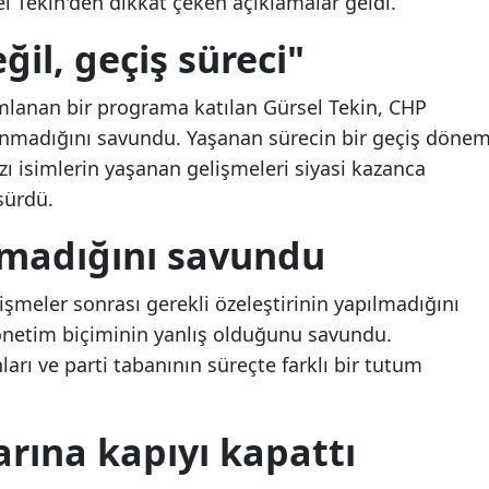
l Tekin'den dikkat çeken açıklamalar geldi.
Mersin
ğil, geçiş süreci"
İstanbul
lanan bir programa katılan Gürsel Tekin, CHP
İzmir
lunmadığını savundu. Yaşanan sürecin bir geçiş dönem
Kars
ı isimlerin yaşanan gelişmeleri siyasi kazanca
sürdü.
Kastamonu
ılmadığını savundu
Kayseri
Kırklareli
işmeler sonrası gerekli özeleştirinin yapılmadığını
yönetim biçiminin yanlış olduğunu savundu.
Kırşehir
ları ve parti tabanının süreçte farklı bir tutum
Kocaeli
Konya
rına kapıyı kapattı
Kütahya