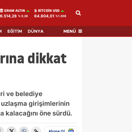
GRAM ALTIN
BITCOIN USD
6.514,28
64.804,01
% 0,28
%1.208
MENÜ
M
EĞİTİM
DÜNYA
arına dikkat
ri ve belediye
uzlaşma girişimlerinin
nda kalacağını öne sürdü.
Abone Ol