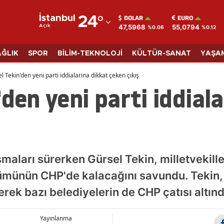
DOLAR
EURO
İstanbul
24
°
47,5968
55,0794
Açık
%0.06
%0.12
Adana
Adıyaman
AĞLIK
SPOR
BİLİM-TEKNOLOJİ
KÜLTÜR-SANAT
YAŞA
Afyonkarahisar
l Tekin'den yeni parti iddialarına dikkat çeken çıkış
'den yeni parti iddial
Ağrı
Amasya
Ankara
Antalya
şmaları sürerken Gürsel Tekin, milletvekille
Artvin
ümünün CHP'de kalacağını savundu. Tekin, 
rterek bazı belediyelerin de CHP çatısı altı
Aydın
Balıkesir
Yayınlanma