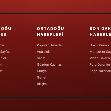
Samsun
Siirt
DOĞU
ORTADOĞU
SON DAK
Sinop
ESI
HABERLERI
HABERL
Sivas
ları
Popüler Haberler
Döviz Kurları
Tekirdağ
 Sayfası
Astroloji
Manşetler Say
riler
Sanat
Video Galerile
Tokat
er
Gözden Kaçmasın
Foto Galeriler
Trabzon
vi
Dünya
Köşe Yazarları
Genel
Tunceli
Bilişim
Şanlıurfa
Uşak
Van