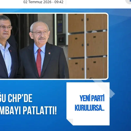
02 Temmuz 2026 - 09:42
Bilecik
Bingöl
Bitlis
Bolu
Burdur
ÖZYES sınav giriş
Türk mühen
belgesi nasıl alınır,
Koray
Bursa
giriş yerleri açıkla...
Kavukçuoğl
Çanakkale
Google
DeepMind'd
Çankırı
kıdemli...
Çorum
Denizli
Diyarbakır