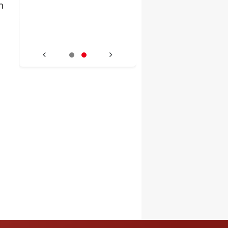
n
aki