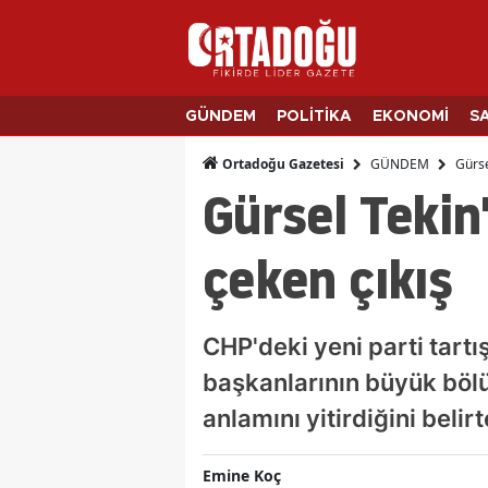
GÜNDEM
POLİTİKA
EKONOMİ
S
GÜNDEM
Gürse
Ortadoğu Gazetesi
Gürsel Tekin
çeken çıkış
CHP'deki yeni parti tartı
başkanlarının büyük böl
anlamını yitirdiğini beli
Emine Koç