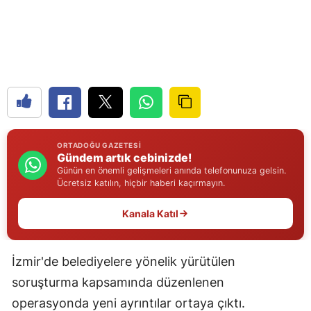
Edirne
Elazığ
Erzincan
Erzurum
Eskişehir
ORTADOĞU GAZETESI
Gündem artık cebinizde!
Gaziantep
Günün en önemli gelişmeleri anında telefonunuza gelsin.
Ücretsiz katılın, hiçbir haberi kaçırmayın.
Giresun
Kanala Katıl
Gümüşhane
Hakkari
İzmir'de belediyelere yönelik yürütülen
Hatay
soruşturma kapsamında düzenlenen
Isparta
operasyonda yeni ayrıntılar ortaya çıktı.