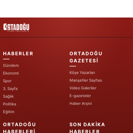
Yozgat
Zonguldak
Aksaray
Bayburt
HABERLER
ORTADOĞU
Karaman
GAZETESI
Gündem
Kırıkkale
Köşe Yazarları
Ekonomi
Manşetler Sayfası
Spor
Batman
Video Galeriler
3. Sayfa
Şırnak
E-gazeteler
Sağlık
Haber Arşivi
Politika
Bartın
Eğitim
Ardahan
ORTADOĞU
SON DAKIKA
HABERLERI
HABERLER
Iğdır