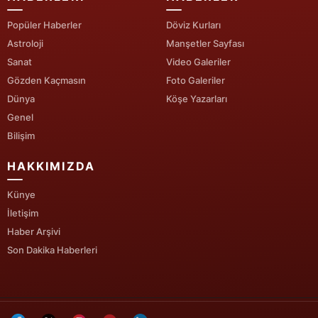
Popüler Haberler
Döviz Kurları
Yalova
Astroloji
Manşetler Sayfası
Karabük
Sanat
Video Galeriler
Gözden Kaçmasın
Foto Galeriler
Kilis
Dünya
Köşe Yazarları
Osmaniye
Genel
Bilişim
Düzce
HAKKIMIZDA
Künye
İletişim
Haber Arşivi
Son Dakika Haberleri