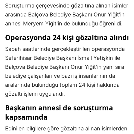
Soruşturma çerçevesinde gözaltına alınan isimler
Mersin
arasında Balçova Belediye Başkanı Onur Yiğit'in
İstanbul
annesi Meryem Yiğit'in de bulunduğu öğrenildi.
İzmir
Operasyonda 24 kişi gözaltına alındı
Kars
Sabah saatlerinde gerçekleştirilen operasyonda
Kastamonu
Seferihisar Belediye Başkanı İsmail Yetişkin ile
Balçova Belediye Başkanı Onur Yiğit'in yanı sıra
Kayseri
belediye çalışanları ve bazı iş insanlarının da
Kırklareli
aralarında bulunduğu toplam 24 kişi hakkında
gözaltı işlemi uygulandı.
Kırşehir
Başkanın annesi de soruşturma
Kocaeli
kapsamında
Konya
Edinilen bilgilere göre gözaltına alınan isimlerden
Kütahya