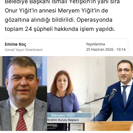
Belediye Başkanı İsmail Yetişkin'in yanı sıra
Bilecik
Onur Yiğit'in annesi Meryem Yiğit'in de
Bingöl
gözaltına alındığı bildirildi. Operasyonda
toplam 24 şüpheli hakkında işlem yapıldı.
Bitlis
Bolu
Emine Koç
Yayınlanma
25 Haziran 2026 - 10:14
Genel Yayın Yönetmeni
Burdur
Bursa
Çanakkale
Çankırı
Çorum
Denizli
Diyarbakır