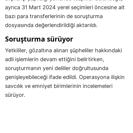
ayrıca 31 Mart 2024 yerel seçimleri öncesine ait
Samsun
bazı para transferlerinin de soruşturma
Siirt
dosyasında değerlendirildiği aktarıldı.
Sinop
Soruşturma sürüyor
Sivas
Yetkililer, gözaltına alınan şüpheliler hakkındaki
Tekirdağ
adli işlemlerin devam ettiğini belirtirken,
soruşturmanın yeni deliller doğrultusunda
Tokat
genişleyebileceği ifade edildi. Operasyona ilişkin
Trabzon
savcılık ve emniyet birimlerinin incelemeleri
sürüyor.
Tunceli
Şanlıurfa
Uşak
Van