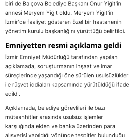
biri de Balçova Belediye Başkanı Onur Yiğit'in
Malatya
annesi Meryem Yiğit oldu. Meryem Yiğit'in
İzmir'de faaliyet gösteren özel bir hastanenin
Manisa
yönetim kurulu başkanlığını yürüttüğü belirtildi.
Kahramanmaraş
Emniyetten resmi açıklama geldi
Mardin
İzmir Emniyet Müdürlüğü tarafından yapılan
Muğla
açıklamada, soruşturmanın inşaat ve imar
Muş
süreçlerinde yaşandığı öne sürülen usulsüzlükler
ile rüşvet iddiaları kapsamında yürütüldüğü ifade
Nevşehir
edildi.
Niğde
Açıklamada, belediye görevlileri ile bazı
Ordu
müteahhitler arasında usulsüz işlemler
Rize
karşılığında elden ve banka üzerinden para
Sakarya
alışverişi yapıldığı yönünde tespitler bulunduğu,