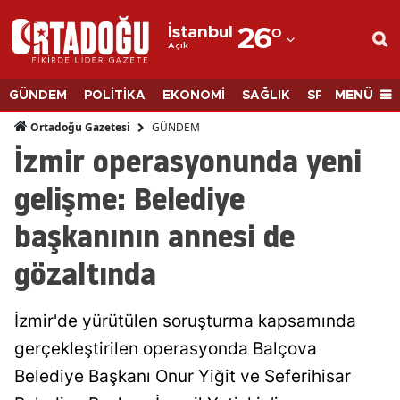
İstanbul
26
°
Açık
Adana
Adıyaman
MENÜ
GÜNDEM
POLİTİKA
EKONOMİ
SAĞLIK
SPOR
BİLİM
Afyonkarahisar
GÜNDEM
Ortadoğu Gazetesi
İzmir operasyonunda yeni
Ağrı
gelişme: Belediye
Amasya
başkanının annesi de
Ankara
gözaltında
Antalya
Artvin
İzmir'de yürütülen soruşturma kapsamında
Aydın
gerçekleştirilen operasyonda Balçova
Belediye Başkanı Onur Yiğit ve Seferihisar
Balıkesir