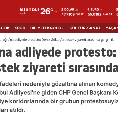
DOLAR
EURO
İstanbul
26
°
47,7109
55,0182
Açık
%0.17
%-0.02
Adana
Adıyaman
AĞLIK
SPOR
BİLİM-TEKNOLOJİ
KÜLTÜR-SANAT
YAŞA
Afyonkarahisar
daroğlu'na adliyede protesto: Deniz Göktaş'a destek ziyareti sırasında gerginlik
'na adliyede protesto:
Ağrı
Amasya
tek ziyareti sırasında
Ankara
Antalya
 ifadeleri nedeniyle gözaltına alınan kome
Artvin
bul Adliyesi'ne giden CHP Genel Başkanı K
ye koridorlarında bir grubun protestosuyla
Aydın
rı atıldı.
Balıkesir