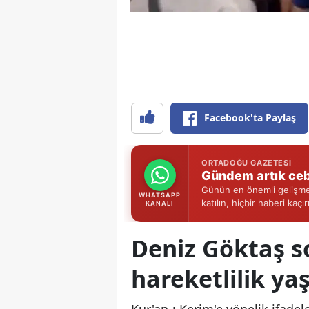
Facebook'ta Paylaş
ORTADOĞU GAZETESI
Gündem artık ceb
Günün en önemli gelişmel
WHATSAPP
katılın, hiçbir haberi kaçı
KANALI
Deniz Göktaş s
hareketlilik ya