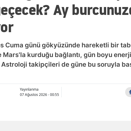
geçecek? Ay burcunuz
Samsun
yor
Siirt
Sinop
s Cuma günü gökyüzünde hareketli bir tabl
Sivas
Mars'la kurduğu bağlantı, gün boyu enerji
Tekirdağ
. Astroloji takipçileri de güne bu soruyla b
Tokat
Trabzon
Yayınlanma
Tunceli
07 Ağustos 2026 - 00:55
Şanlıurfa
Uşak
Van