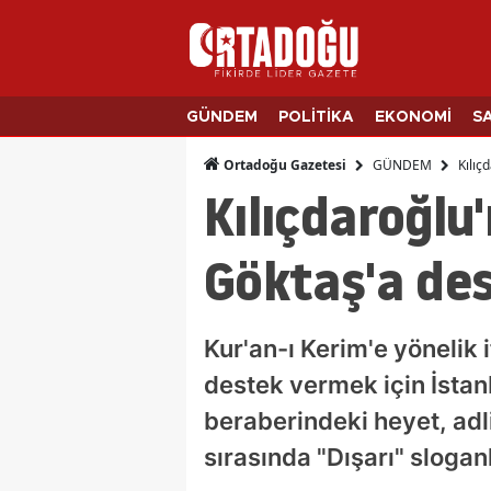
GÜNDEM
POLİTİKA
EKONOMİ
S
GÜNDEM
Kılıç
Ortadoğu Gazetesi
Kılıçdaroğlu
Göktaş'a des
Kur'an-ı Kerim'e yönelik
destek vermek için İstan
beraberindeki heyet, adli
sırasında "Dışarı" sloganla