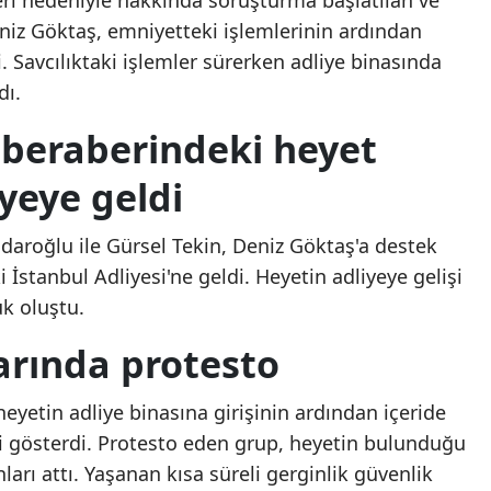
leri nedeniyle hakkında soruşturma başlatılan ve
iz Göktaş, emniyetteki işlemlerinin ardından
Mersin
i. Savcılıktaki işlemler sürerken adliye binasında
İstanbul
dı.
İzmir
 beraberindeki heyet
Kars
iyeye geldi
Kastamonu
daroğlu ile Gürsel Tekin, Deniz Göktaş'a destek
Kayseri
İstanbul Adliyesi'ne geldi. Heyetin adliyeye gelişi
Kırklareli
k oluştu.
Kırşehir
arında protesto
Kocaeli
eyetin adliye binasına girişinin ardından içeride
Konya
i gösterdi. Protesto eden grup, heyetin bulunduğu
ları attı. Yaşanan kısa süreli gerginlik güvenlik
Kütahya