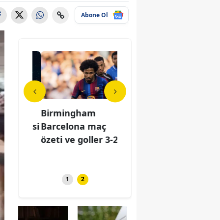
Abone Ol
nu 1
Birmingham
Aslan burcunu 1
Bir
martesi
Barcelona maç
Ağustos Cumartesi
Bar
özeti ve goller 3-2
günü neler
özet
e...
bekliyor? İşte...
1
2