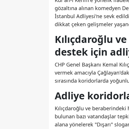
Kur'an-ı Kerim'e yönelik ifade
gözaltına alınan komedyen Den
İstanbul Adliyesi'ne sevk edild
dikkat çeken gelişmeler yaşan
Kılıçdaroğlu ve
destek için adl
CHP Genel Başkanı Kemal Kılıç
vermek amacıyla Çağlayan'daki 
sırasında koridorlarda yoğunlu
Adliye koridorl
Kılıçdaroğlu ve beraberindeki h
bulunan bazı vatandaşlar tepk
alana yönelerek "Dışarı" slogan