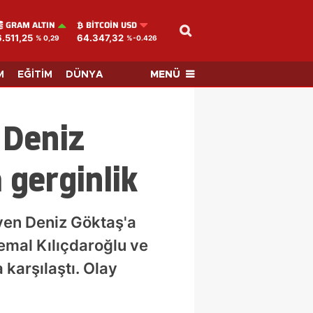
GRAM ALTIN
BITCOIN USD
6.511,25
64.347,32
% 0,29
%-0.426
MENÜ
M
EĞİTİM
DÜNYA
 Deniz
 gerginlik
dyen Deniz Göktaş'a
emal Kılıçdaroğlu ve
 karşılaştı. Olay