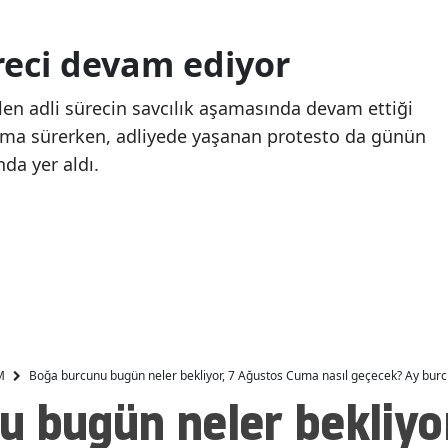
Malatya
Polonya, Slovakya,
MasterChef Yalçın Ball
eci devam ediyor
Danimarka ve
kimdir, kaç yaşında v
Manisa
Avusturya'dan Sebte'deki
nereli? Antep şivesi
Düzensiz göç akınına
izleyiciyi peşinden
en adli sürecin savcılık aşamasında devam ettiği
Kahramanmaraş
ortak tepki
sürükledi
turma sürerken, adliyede yaşanan protesto da günün
Mardin
da yer aldı.
Muğla
Muş
Nevşehir
Niğde
Ordu
M
Boğa burcunu bugün neler bekliyor, 7 Ağustos Cuma nasıl geçecek? Ay bur
 bugün neler bekliyo
Rize
Sakarya