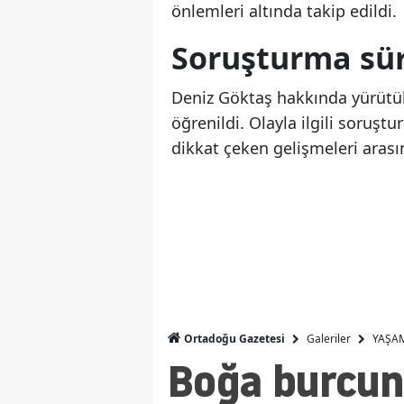
önlemleri altında takip edildi.
Soruşturma sür
Deniz Göktaş hakkında yürütül
öğrenildi. Olayla ilgili soruş
dikkat çeken gelişmeleri arasın
Galeriler
YAŞA
Ortadoğu Gazetesi
Boğa burcunu