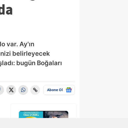
da
o var. Ay'ın
nizi belirleyecek
aşladı: bugün Boğaları
Abone Ol