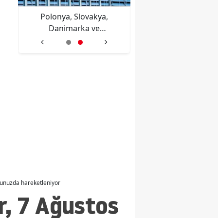
ı
Polonya, Slovakya,
MasterChef Yalçın Ba
e
Danimarka ve
kimdir, kaç yaşında
Avusturya'dan Sebte'deki
nereli? Antep şive
Düzensiz göç akınına
izleyiciyi peşinde
ortak tepki
sürükledi
cunuzda hareketleniyor
r, 7 Ağustos