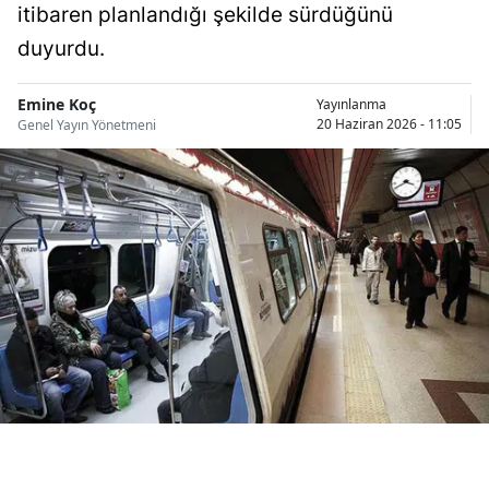
itibaren planlandığı şekilde sürdüğünü
Bilecik
duyurdu.
Bingöl
Emine Koç
Yayınlanma
Bitlis
20 Haziran 2026 - 11:05
Genel Yayın Yönetmeni
Bolu
Burdur
Bursa
Çanakkale
Çankırı
Çorum
Denizli
Diyarbakır