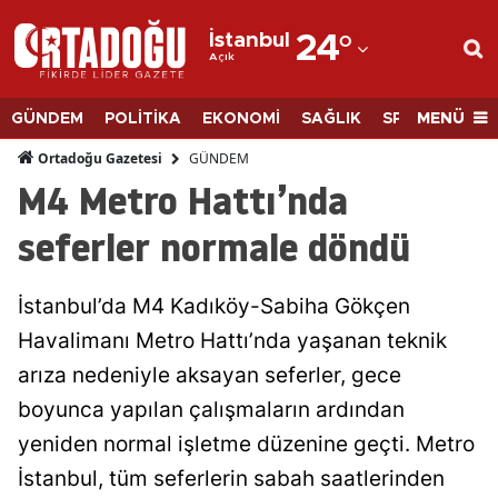
İstanbul
24
°
Açık
Adana
Adıyaman
MENÜ
GÜNDEM
POLİTİKA
EKONOMİ
SAĞLIK
SPOR
BİLİM
Afyonkarahisar
GÜNDEM
Ortadoğu Gazetesi
M4 Metro Hattı’nda
Ağrı
seferler normale döndü
Amasya
Ankara
İstanbul’da M4 Kadıköy-Sabiha Gökçen
Havalimanı Metro Hattı’nda yaşanan teknik
Antalya
arıza nedeniyle aksayan seferler, gece
Artvin
boyunca yapılan çalışmaların ardından
Aydın
yeniden normal işletme düzenine geçti. Metro
Balıkesir
İstanbul, tüm seferlerin sabah saatlerinden