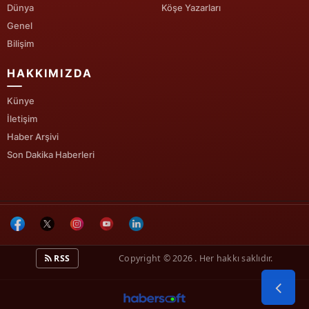
Dünya
Köşe Yazarları
Genel
Yalova
Bilişim
Karabük
HAKKIMIZDA
Kilis
Künye
Osmaniye
İletişim
Haber Arşivi
Düzce
Son Dakika Haberleri
RSS
Copyright © 2026 . Her hakkı saklıdır.