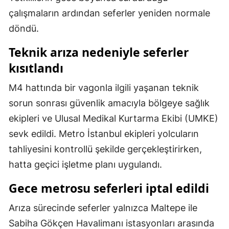
çalışmaların ardından seferler yeniden normale
Mersin
döndü.
İstanbul
Teknik arıza nedeniyle seferler
İzmir
kısıtlandı
Kars
M4 hattında bir vagonla ilgili yaşanan teknik
Kastamonu
sorun sonrası güvenlik amacıyla bölgeye sağlık
ekipleri ve Ulusal Medikal Kurtarma Ekibi (UMKE)
Kayseri
sevk edildi. Metro İstanbul ekipleri yolcuların
Kırklareli
tahliyesini kontrollü şekilde gerçekleştirirken,
Kırşehir
hatta geçici işletme planı uygulandı.
Kocaeli
Gece metrosu seferleri iptal edildi
Konya
Arıza sürecinde seferler yalnızca Maltepe ile
Sabiha Gökçen Havalimanı istasyonları arasında
Kütahya