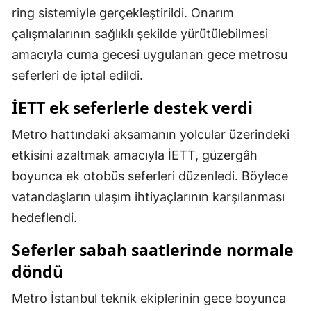
ring sistemiyle gerçekleştirildi. Onarım
Malatya
çalışmalarının sağlıklı şekilde yürütülebilmesi
Manisa
amacıyla cuma gecesi uygulanan gece metrosu
seferleri de iptal edildi.
Kahramanmaraş
İETT ek seferlerle destek verdi
Mardin
Metro hattındaki aksamanın yolcular üzerindeki
Muğla
etkisini azaltmak amacıyla İETT, güzergâh
Muş
boyunca ek otobüs seferleri düzenledi. Böylece
Nevşehir
vatandaşların ulaşım ihtiyaçlarının karşılanması
hedeflendi.
Niğde
Seferler sabah saatlerinde normale
Ordu
döndü
Rize
Metro İstanbul teknik ekiplerinin gece boyunca
Sakarya