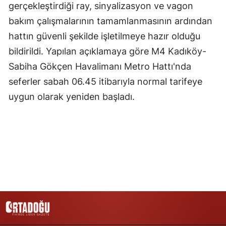
gerçekleştirdiği ray, sinyalizasyon ve vagon
Samsun
bakım çalışmalarının tamamlanmasının ardından
hattın güvenli şekilde işletilmeye hazır olduğu
Siirt
bildirildi. Yapılan açıklamaya göre M4 Kadıköy-
Sinop
Sabiha Gökçen Havalimanı Metro Hattı'nda
Sivas
seferler sabah 06.45 itibarıyla normal tarifeye
uygun olarak yeniden başladı.
Tekirdağ
Tokat
Trabzon
Tunceli
Şanlıurfa
Uşak
Van