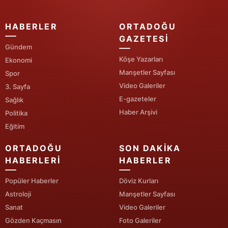
Yozgat
HABERLER
ORTADOĞU
GAZETESI
Zonguldak
Gündem
Köşe Yazarları
Aksaray
Ekonomi
Manşetler Sayfası
Spor
Bayburt
Video Galeriler
3. Sayfa
E-gazeteler
Sağlık
Karaman
Haber Arşivi
Politika
Kırıkkale
Eğitim
Batman
ORTADOĞU
SON DAKIKA
HABERLERI
HABERLER
Şırnak
Popüler Haberler
Döviz Kurları
Bartın
Astroloji
Manşetler Sayfası
Ardahan
Sanat
Video Galeriler
Gözden Kaçmasın
Foto Galeriler
Iğdır