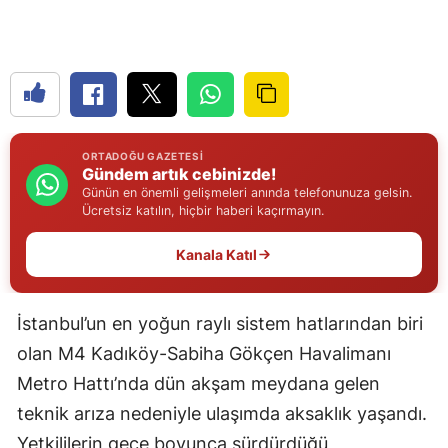
Edirne
Elazığ
Erzincan
Erzurum
ORTADOĞU GAZETESI
Gündem artık cebinizde!
Eskişehir
Günün en önemli gelişmeleri anında telefonunuza gelsin.
Ücretsiz katılın, hiçbir haberi kaçırmayın.
Gaziantep
Kanala Katıl
Giresun
Gümüşhane
İstanbul’un en yoğun raylı sistem hatlarından biri
Hakkari
olan M4 Kadıköy-Sabiha Gökçen Havalimanı
Metro Hattı’nda dün akşam meydana gelen
Hatay
teknik arıza nedeniyle ulaşımda aksaklık yaşandı.
Isparta
Yetkililerin gece boyunca sürdürdüğü