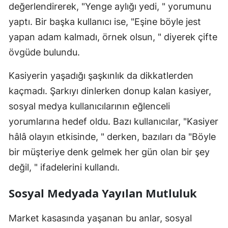
değerlendirerek, "Yenge aylığı yedi, " yorumunu
Malatya
yaptı. Bir başka kullanıcı ise, "Eşine böyle jest
yapan adam kalmadı, örnek olsun, " diyerek çifte
Manisa
övgüde bulundu.
Kahramanmaraş
Kasiyerin yaşadığı şaşkınlık da dikkatlerden
Mardin
kaçmadı. Şarkıyı dinlerken donup kalan kasiyer,
Muğla
sosyal medya kullanıcılarının eğlenceli
Muş
yorumlarına hedef oldu. Bazı kullanıcılar, "Kasiyer
hâlâ olayın etkisinde, " derken, bazıları da "Böyle
Nevşehir
bir müşteriye denk gelmek her gün olan bir şey
Niğde
değil, " ifadelerini kullandı.
Ordu
Sosyal Medyada Yayılan Mutluluk
Rize
Market kasasında yaşanan bu anlar, sosyal
Sakarya