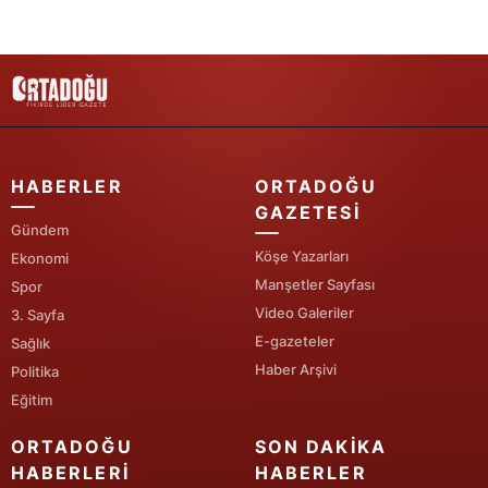
Yozgat
Zonguldak
Aksaray
Bayburt
HABERLER
ORTADOĞU
GAZETESI
Karaman
Gündem
Köşe Yazarları
Ekonomi
Kırıkkale
Manşetler Sayfası
Spor
Batman
Video Galeriler
3. Sayfa
E-gazeteler
Sağlık
Şırnak
Haber Arşivi
Politika
Bartın
Eğitim
Ardahan
ORTADOĞU
SON DAKIKA
HABERLERI
HABERLER
Iğdır