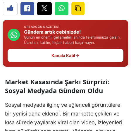
Edirne
Elazığ
ORTADOĞU GAZETESI
Erzincan
Gündem artık cebinizde!
Günün en önemli gelişmeleri anında telefonunuza gelsin.
Ücretsiz katılın, hiçbir haberi kaçırmayın.
Erzurum
Eskişehir
Kanala Katıl
Gaziantep
Giresun
Market Kasasında Şarkı Sürprizi:
Sosyal Medyada Gündem Oldu
Gümüşhane
Hakkari
Sosyal medyada ilginç ve eğlenceli görüntülere
bir yenisi daha eklendi. Bir markette çekilen ve
Hatay
kısa sürede yayılarak viral olan video, izleyenleri
Isparta