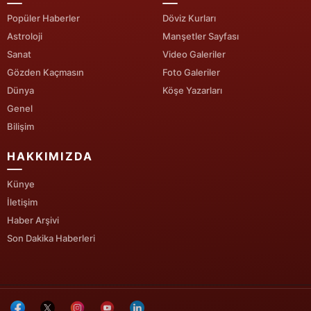
Popüler Haberler
Döviz Kurları
Yalova
Astroloji
Manşetler Sayfası
Sanat
Video Galeriler
Karabük
Gözden Kaçmasın
Foto Galeriler
Kilis
Dünya
Köşe Yazarları
Genel
Osmaniye
Bilişim
Düzce
HAKKIMIZDA
Künye
İletişim
Haber Arşivi
Son Dakika Haberleri