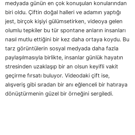
medyada günün en çok konuşulan konularından
Samsun
biri oldu. Çiftin doğal halleri ve adamın yaptığı
jest, birçok kişiyi gülümsetirken, videoya gelen
Siirt
olumlu tepkiler bu tür spontane anların insanları
Sinop
nasıl mutlu ettiğini bir kez daha ortaya koydu. Bu
Sivas
tarz görüntülerin sosyal medyada daha fazla
paylaşılmasıyla birlikte, insanlar günlük hayatın
Tekirdağ
stresinden uzaklaşıp bir an olsun keyifli vakit
Tokat
geçirme fırsatı buluyor. Videodaki çift ise,
alışveriş gibi sıradan bir anı eğlenceli bir hatıraya
Trabzon
dönüştürmenin güzel bir örneğini sergiledi.
Tunceli
Şanlıurfa
Uşak
Van