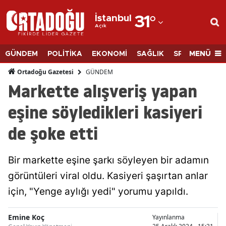
İstanbul
31
°
Açık
Adana
Adıyaman
MENÜ
GÜNDEM
POLİTİKA
EKONOMİ
SAĞLIK
SPOR
BİLİM
Afyonkarahisar
GÜNDEM
Ortadoğu Gazetesi
Markette alışveriş yapan
Ağrı
eşine söyledikleri kasiyeri
Amasya
de şoke etti
Ankara
Antalya
Bir markette eşine şarkı söyleyen bir adamın
Artvin
görüntüleri viral oldu. Kasiyeri şaşırtan anlar
için, "Yenge aylığı yedi" yorumu yapıldı.
Aydın
Balıkesir
Emine Koç
Yayınlanma