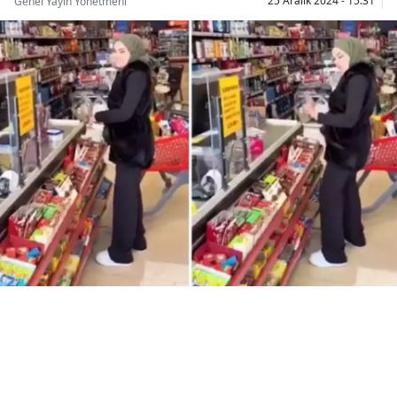
25 Aralık 2024 - 15:31
Genel Yayın Yönetmeni
Bilecik
Bingöl
Bitlis
Bolu
Burdur
Bursa
Çanakkale
Çankırı
Çorum
Denizli
Diyarbakır