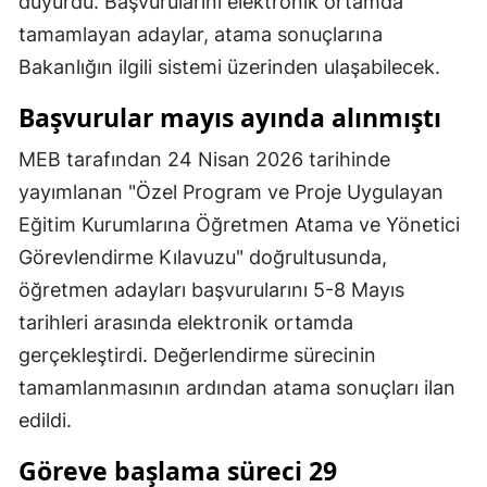
duyurdu. Başvurularını elektronik ortamda
Mersin
tamamlayan adaylar, atama sonuçlarına
Bakanlığın ilgili sistemi üzerinden ulaşabilecek.
İstanbul
Başvurular mayıs ayında alınmıştı
İzmir
MEB tarafından 24 Nisan 2026 tarihinde
Kars
yayımlanan "Özel Program ve Proje Uygulayan
Kastamonu
Eğitim Kurumlarına Öğretmen Atama ve Yönetici
Kayseri
Görevlendirme Kılavuzu" doğrultusunda,
öğretmen adayları başvurularını 5-8 Mayıs
Kırklareli
tarihleri arasında elektronik ortamda
Kırşehir
gerçekleştirdi. Değerlendirme sürecinin
Kocaeli
tamamlanmasının ardından atama sonuçları ilan
edildi.
Konya
Göreve başlama süreci 29
Kütahya