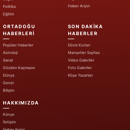
Haber Arşivi
Politika
Yozgat
Eğitim
Zonguldak
ORTADOĞU
SON DAKIKA
HABERLERI
HABERLER
Aksaray
Popüler Haberler
Döviz Kurları
Bayburt
Astroloji
Manşetler Sayfası
Karaman
Sanat
Video Galeriler
Gözden Kaçmasın
Foto Galeriler
Kırıkkale
Dünya
Köşe Yazarları
Batman
Genel
Bilişim
Şırnak
HAKKIMIZDA
Bartın
Künye
Ardahan
İletişim
Iğdır
Haber Arşivi