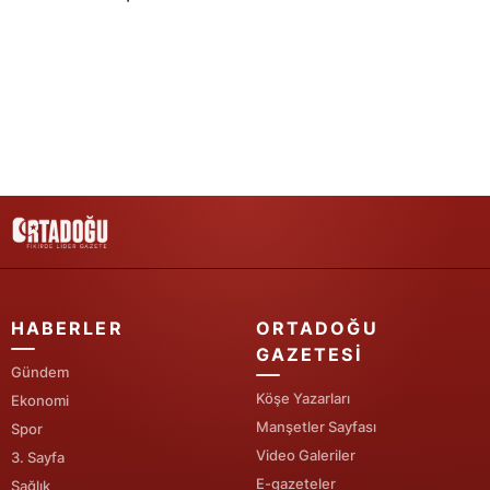
Samsun
Siirt
Sinop
Sivas
Tekirdağ
Tokat
Trabzon
HABERLER
ORTADOĞU
Tunceli
GAZETESI
Gündem
Şanlıurfa
Köşe Yazarları
Ekonomi
Manşetler Sayfası
Spor
Uşak
Video Galeriler
3. Sayfa
Van
E-gazeteler
Sağlık