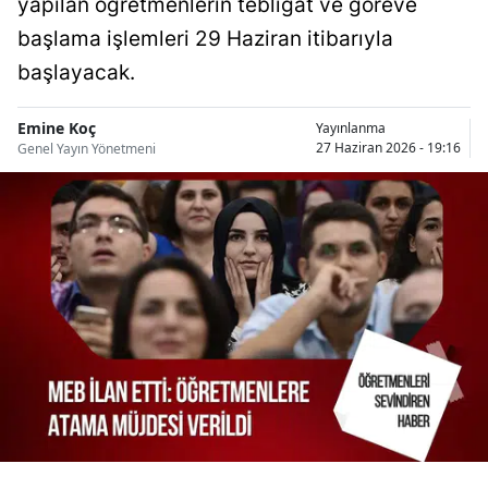
yapılan öğretmenlerin tebligat ve göreve
Bilecik
başlama işlemleri 29 Haziran itibarıyla
Bingöl
başlayacak.
Bitlis
Emine Koç
Yayınlanma
27 Haziran 2026 - 19:16
Genel Yayın Yönetmeni
Bolu
Burdur
Bursa
Çanakkale
Çankırı
Çorum
Denizli
Diyarbakır