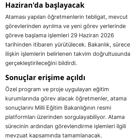
Haziran'da başlayacak
Malatya
Ataması yapılan öğretmenlerin tebligat, mevcut
Manisa
görevlerinden ayrılma ve yeni görev yerlerinde
Kahramanmaraş
göreve başlama işlemleri 29 Haziran 2026
tarihinden itibaren yürütülecek. Bakanlık, sürece
Mardin
ilişkin işlemlerin belirlenen takvim doğrultusunda
Muğla
gerçekleştirileceğini bildirdi.
Muş
Sonuçlar erişime açıldı
Nevşehir
Özel program ve proje uygulayan eğitim
Niğde
kurumlarında görev alacak öğretmenler, atama
sonuçlarını Milli Eğitim Bakanlığının resmi
Ordu
platformları üzerinden sorgulayabiliyor. Atama
Rize
sürecinin ardından görevlendirme işlemleri ilgili
mevzuat kapsamında tamamlanacak.
Sakarya