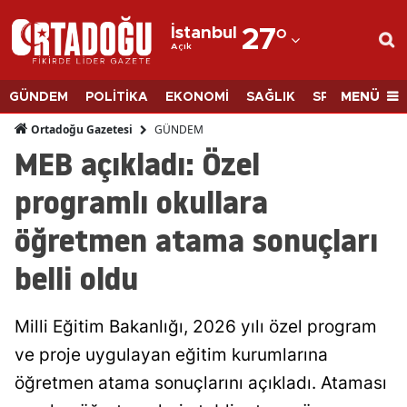
İstanbul
27
°
Açık
Adana
Adıyaman
MENÜ
GÜNDEM
POLİTİKA
EKONOMİ
SAĞLIK
SPOR
BİLİM
Afyonkarahisar
GÜNDEM
Ortadoğu Gazetesi
MEB açıkladı: Özel
Ağrı
programlı okullara
Amasya
öğretmen atama sonuçları
Ankara
belli oldu
Antalya
Artvin
Milli Eğitim Bakanlığı, 2026 yılı özel program
Aydın
ve proje uygulayan eğitim kurumlarına
öğretmen atama sonuçlarını açıkladı. Ataması
Balıkesir