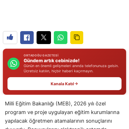
Edirne
Elazığ
Erzincan
Erzurum
Eskişehir
ORTADOĞU GAZETESI
Gündem artık cebinizde!
Gaziantep
Günün en önemli gelişmeleri anında telefonunuza gelsin.
Ücretsiz katılın, hiçbir haberi kaçırmayın.
Giresun
Kanala Katıl
Gümüşhane
Hakkari
Milli Eğitim Bakanlığı (MEB), 2026 yılı özel
program ve proje uygulayan eğitim kurumlarına
Hatay
yapılacak öğretmen atamalarının sonuçlarını
Isparta