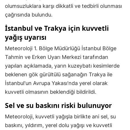
olumsuzluklara karşı dikkatli ve tedbirli olunması
Mersin
çağrısında bulundu.
İstanbul
İstanbul ve Trakya için kuvvetli
İzmir
yağış uyarısı
Kars
Meteoroloji 1. Bölge Müdürlüğü İstanbul Bölge
Kastamonu
Tahmin ve Erken Uyarı Merkezi tarafından
yapılan açıklamada, yarın kuzeybatı kesimlerde
Kayseri
beklenen gök gürültülü sağanağın Trakya ile
Kırklareli
İstanbul'un Avrupa Yakası'nda yerel olarak
Kırşehir
kuvvetli olmasının beklendiği bildirildi.
Kocaeli
Sel ve su baskını riski bulunuyor
Konya
Meteoroloji, kuvvetli yağışla birlikte ani sel, su
baskını, yıldırım, yerel dolu yağışı ve kuvvetli
Kütahya