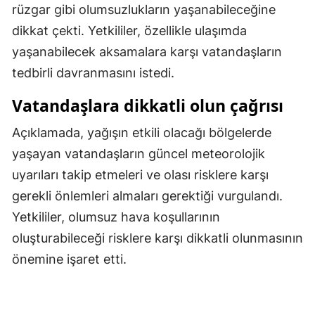
rüzgar gibi olumsuzlukların yaşanabileceğine
Malatya
dikkat çekti. Yetkililer, özellikle ulaşımda
Manisa
yaşanabilecek aksamalara karşı vatandaşların
tedbirli davranmasını istedi.
Kahramanmaraş
Vatandaşlara dikkatli olun çağrısı
Mardin
Açıklamada, yağışın etkili olacağı bölgelerde
Muğla
yaşayan vatandaşların güncel meteorolojik
Muş
uyarıları takip etmeleri ve olası risklere karşı
Nevşehir
gerekli önlemleri almaları gerektiği vurgulandı.
Yetkililer, olumsuz hava koşullarının
Niğde
oluşturabileceği risklere karşı dikkatli olunmasının
Ordu
önemine işaret etti.
Rize
Sakarya