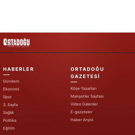
Samsun
Siirt
Sinop
Sivas
Tekirdağ
HABERLER
ORTADOĞU
Tokat
GAZETESI
Gündem
Trabzon
Köşe Yazarları
Ekonomi
Tunceli
Manşetler Sayfası
Spor
Video Galeriler
3. Sayfa
Şanlıurfa
E-gazeteler
Sağlık
Haber Arşivi
Politika
Uşak
Eğitim
Van