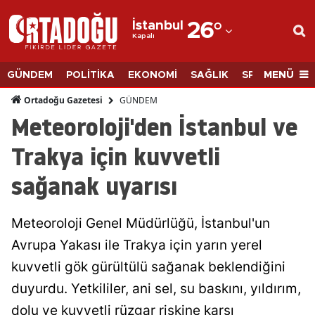
İstanbul
26
°
Kapalı
Adana
Adıyaman
MENÜ
GÜNDEM
POLİTİKA
EKONOMİ
SAĞLIK
SPOR
BİLİM
Afyonkarahisar
GÜNDEM
Ortadoğu Gazetesi
Meteoroloji'den İstanbul ve
Ağrı
Trakya için kuvvetli
Amasya
sağanak uyarısı
Ankara
Antalya
Meteoroloji Genel Müdürlüğü, İstanbul'un
Artvin
Avrupa Yakası ile Trakya için yarın yerel
kuvvetli gök gürültülü sağanak beklendiğini
Aydın
duyurdu. Yetkililer, ani sel, su baskını, yıldırım,
Balıkesir
dolu ve kuvvetli rüzgar riskine karşı