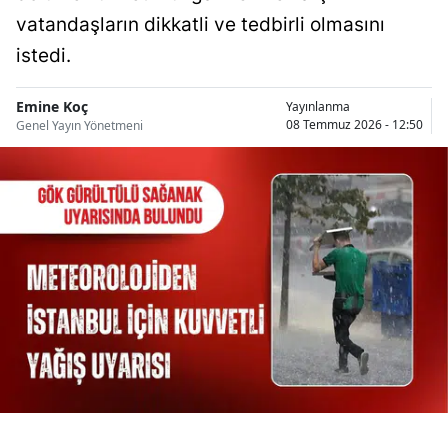
Bilecik
vatandaşların dikkatli ve tedbirli olmasını
istedi.
Bingöl
Bitlis
Emine Koç
Yayınlanma
08 Temmuz 2026 - 12:50
Genel Yayın Yönetmeni
Bolu
Burdur
Bursa
Çanakkale
Çankırı
Çorum
Denizli
Diyarbakır