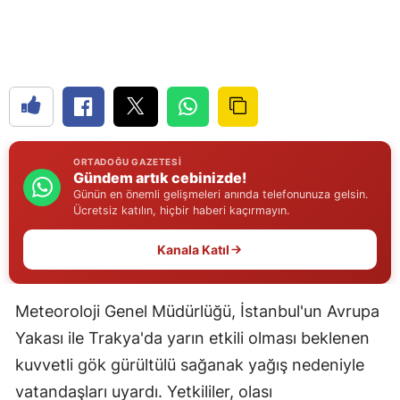
Edirne
Elazığ
Erzincan
Erzurum
ORTADOĞU GAZETESI
Eskişehir
Gündem artık cebinizde!
Günün en önemli gelişmeleri anında telefonunuza gelsin.
Gaziantep
Ücretsiz katılın, hiçbir haberi kaçırmayın.
Giresun
Kanala Katıl
Gümüşhane
Meteoroloji Genel Müdürlüğü, İstanbul'un Avrupa
Hakkari
Yakası ile Trakya'da yarın etkili olması beklenen
Hatay
kuvvetli gök gürültülü sağanak yağış nedeniyle
Isparta
vatandaşları uyardı. Yetkililer, olası