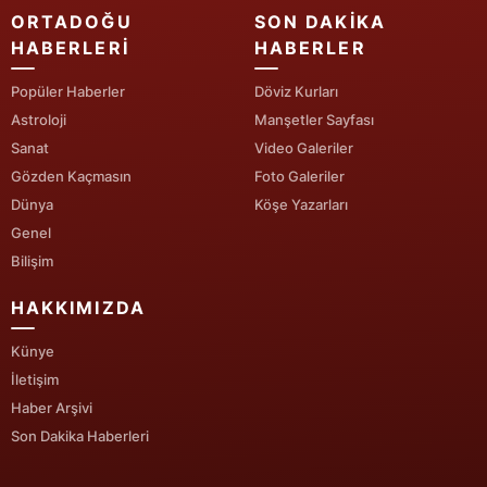
ORTADOĞU
SON DAKIKA
Yozgat
HABERLERI
HABERLER
Zonguldak
Popüler Haberler
Döviz Kurları
Astroloji
Manşetler Sayfası
Aksaray
Sanat
Video Galeriler
Bayburt
Gözden Kaçmasın
Foto Galeriler
Dünya
Köşe Yazarları
Karaman
Genel
Kırıkkale
Bilişim
Batman
HAKKIMIZDA
Şırnak
Künye
İletişim
Bartın
Haber Arşivi
Son Dakika Haberleri
Ardahan
Iğdır