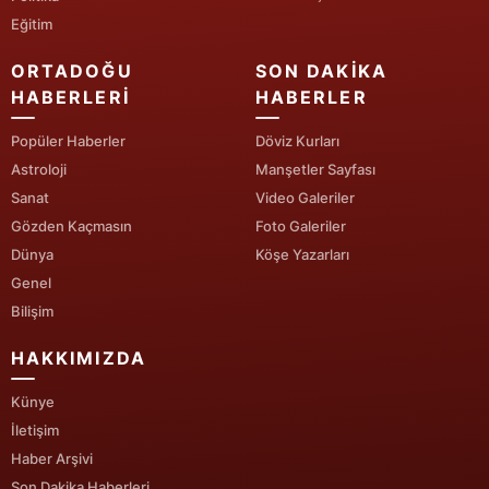
Eğitim
Yozgat
ORTADOĞU
SON DAKIKA
Zonguldak
HABERLERI
HABERLER
Aksaray
Popüler Haberler
Döviz Kurları
Astroloji
Manşetler Sayfası
Bayburt
Sanat
Video Galeriler
Karaman
Gözden Kaçmasın
Foto Galeriler
Dünya
Köşe Yazarları
Kırıkkale
Genel
Batman
Bilişim
Şırnak
HAKKIMIZDA
Bartın
Künye
İletişim
Ardahan
Haber Arşivi
Iğdır
Son Dakika Haberleri