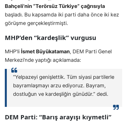
Bahçeli’nin “Terörsüz Türkiye” çağrısıyla
Mersin
başladı. Bu kapsamda iki parti daha önce iki kez
İstanbul
görüşme gerçekleştirmişti.
İzmir
MHP’den “kardeşlik” vurgusu
Kars
MHP'li
İsmet Büyükataman
, DEM Parti Genel
Kastamonu
Merkezi’nde yaptığı açıklamada:
Kayseri
“Yelpazeyi genişlettik. Tüm siyasi partilerle
Kırklareli
bayramlaşmayı arzu ediyoruz. Bayram,
Kırşehir
dostluğun ve kardeşliğin günüdür.” dedi.
Kocaeli
Konya
DEM Parti: “Barış arayışı kıymetli”
Kütahya