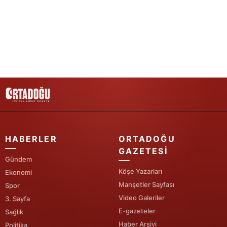
Samsun
Siirt
Sinop
Sivas
Tekirdağ
Tokat
HABERLER
ORTADOĞU
Trabzon
GAZETESI
Gündem
Tunceli
Köşe Yazarları
Ekonomi
Şanlıurfa
Manşetler Sayfası
Spor
Video Galeriler
3. Sayfa
Uşak
E-gazeteler
Sağlık
Haber Arşivi
Van
Politika