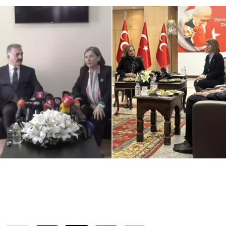
Bilecik
Bingöl
Bitlis
Bolu
Burdur
Bursa
Çanakkale
Çankırı
Çorum
Denizli
Diyarbakır