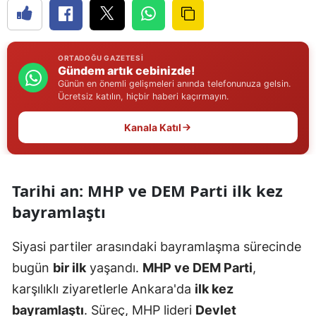
Edirne
Elazığ
ORTADOĞU GAZETESI
Gündem artık cebinizde!
Erzincan
Günün en önemli gelişmeleri anında telefonunuza gelsin.
Ücretsiz katılın, hiçbir haberi kaçırmayın.
Erzurum
Kanala Katıl
Eskişehir
Gaziantep
Tarihi an: MHP ve DEM Parti ilk kez
Giresun
bayramlaştı
Gümüşhane
Siyasi partiler arasındaki bayramlaşma sürecinde
Hakkari
bugün
bir ilk
yaşandı.
MHP ve DEM Parti
,
Hatay
karşılıklı ziyaretlerle Ankara'da
ilk kez
Isparta
bayramlaştı
. Süreç, MHP lideri
Devlet