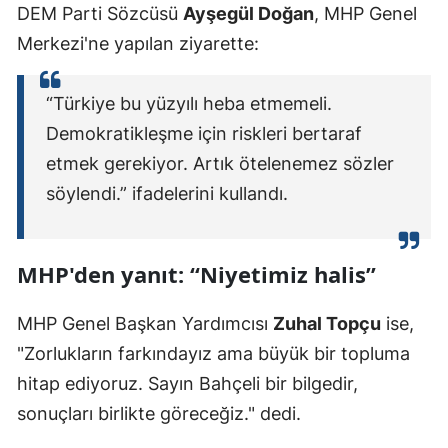
DEM Parti Sözcüsü
Ayşegül Doğan
, MHP Genel
Malatya
Merkezi'ne yapılan ziyarette:
Manisa
“Türkiye bu yüzyılı heba etmemeli.
Kahramanmaraş
Demokratikleşme için riskleri bertaraf
Mardin
etmek gerekiyor. Artık ötelenemez sözler
söylendi.” ifadelerini kullandı.
Muğla
Muş
MHP'den yanıt: “Niyetimiz halis”
Nevşehir
Niğde
MHP Genel Başkan Yardımcısı
Zuhal Topçu
ise,
"Zorlukların farkındayız ama büyük bir topluma
Ordu
hitap ediyoruz. Sayın Bahçeli bir bilgedir,
Rize
sonuçları birlikte göreceğiz." dedi.
Sakarya