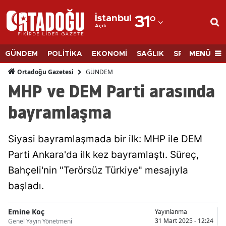
İstanbul
31
°
Açık
Adana
Adıyaman
MENÜ
GÜNDEM
POLİTİKA
EKONOMİ
SAĞLIK
SPOR
BİLİM
Afyonkarahisar
GÜNDEM
Ortadoğu Gazetesi
MHP ve DEM Parti arasında
Ağrı
bayramlaşma
Amasya
Ankara
Siyasi bayramlaşmada bir ilk: MHP ile DEM
Parti Ankara'da ilk kez bayramlaştı. Süreç,
Antalya
Bahçeli'nin "Terörsüz Türkiye" mesajıyla
Artvin
başladı.
Aydın
Emine Koç
Yayınlanma
Balıkesir
31 Mart 2025 - 12:24
Genel Yayın Yönetmeni