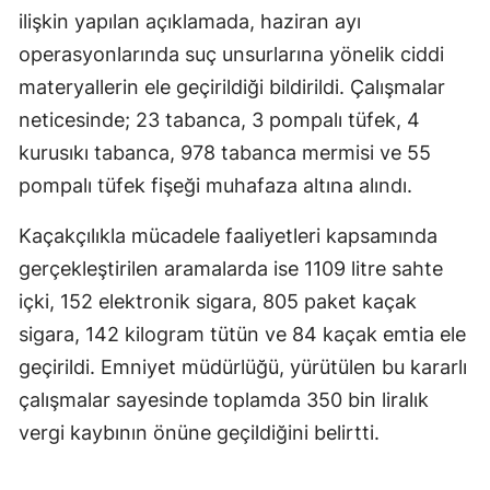
ilişkin yapılan açıklamada, haziran ayı
Mersin
operasyonlarında suç unsurlarına yönelik ciddi
İstanbul
materyallerin ele geçirildiği bildirildi. Çalışmalar
neticesinde; 23 tabanca, 3 pompalı tüfek, 4
İzmir
kurusıkı tabanca, 978 tabanca mermisi ve 55
Kars
pompalı tüfek fişeği muhafaza altına alındı.
Kastamonu
Kaçakçılıkla mücadele faaliyetleri kapsamında
Kayseri
gerçekleştirilen aramalarda ise 1109 litre sahte
Kırklareli
içki, 152 elektronik sigara, 805 paket kaçak
sigara, 142 kilogram tütün ve 84 kaçak emtia ele
Kırşehir
geçirildi. Emniyet müdürlüğü, yürütülen bu kararlı
Kocaeli
çalışmalar sayesinde toplamda 350 bin liralık
vergi kaybının önüne geçildiğini belirtti.
Konya
Kütahya