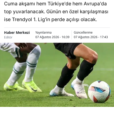
Cuma akşamı hem Türkiye'de hem Avrupa'da
Samsun
top yuvarlanacak. Günün en özel karşılaşması
Siirt
ise Trendyol 1. Lig'in perde açılışı olacak.
Sinop
Haber Merkezi
Yayınlanma
Güncellenme
07 Ağustos 2026 - 16:39
07 Ağustos 2026 - 17:43
Editör
Sivas
Tekirdağ
Tokat
Trabzon
Tunceli
Şanlıurfa
Uşak
Van