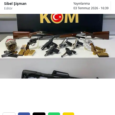
Sibel Şişman
Yayınlanma
Bilecik
03 Temmuz 2026 - 16:39
Editör
Bingöl
Bitlis
Bolu
Burdur
Bursa
Çanakkale
Çankırı
Çorum
Denizli
Diyarbakır