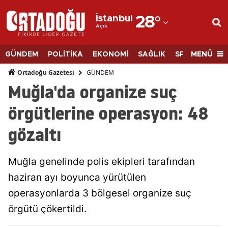
İstanbul
28
°
Açık
Adana
Adıyaman
MENÜ
GÜNDEM
POLİTİKA
EKONOMİ
SAĞLIK
SPOR
BİLİM
Afyonkarahisar
GÜNDEM
Ortadoğu Gazetesi
Muğla'da organize suç
Ağrı
örgütlerine operasyon: 48
Amasya
gözaltı
Ankara
Antalya
Muğla genelinde polis ekipleri tarafından
Artvin
haziran ayı boyunca yürütülen
operasyonlarda 3 bölgesel organize suç
Aydın
örgütü çökertildi.
Balıkesir