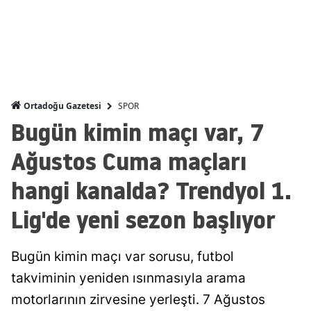
Malatya
Manisa
Kahramanmaraş
SPOR
Mardin
Ortadoğu Gazetesi
Bugün kimin maçı var, 7
Muğla
Ağustos Cuma maçları
Muş
hangi kanalda? Trendyol 1.
Nevşehir
Lig'de yeni sezon başlıyor
Niğde
Ordu
Bugün kimin maçı var sorusu, futbol
takviminin yeniden ısınmasıyla arama
Rize
motorlarının zirvesine yerleşti. 7 Ağustos
Sakarya