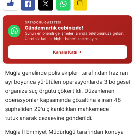
Edirne
Elazığ
ORTADOĞU GAZETESI
Gündem artık cebinizde!
Erzincan
Günün en önemli gelişmeleri anında telefonunuza gelsin.
Ücretsiz katılın, hiçbir haberi kaçırmayın.
Erzurum
Kanala Katıl
Eskişehir
Gaziantep
Muğla genelinde polis ekipleri tarafından haziran
Giresun
ayı boyunca yürütülen operasyonlarda 3 bölgesel
organize suç örgütü çökertildi. Düzenlenen
Gümüşhane
operasyonlar kapsamında gözaltına alınan 48
Hakkari
şüpheliden 29'u çıkarıldıkları mahkemece
tutuklanarak cezaevine gönderildi.
Hatay
Isparta
Muğla İl Emniyet Müdürlüğü tarafından konuya