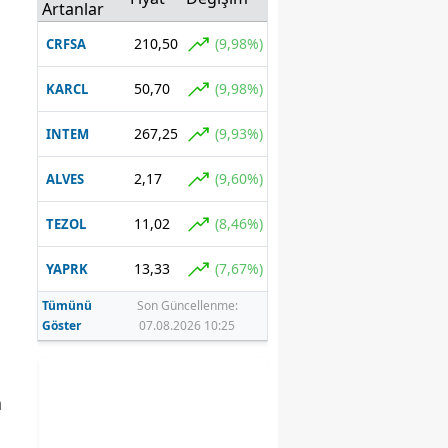
katılımlar
Artanlar
yolda iddiası
210,50
(9,98%)
CRFSA
50,70
(9,98%)
KARCL
267,25
(9,93%)
INTEM
2,17
(9,60%)
ALVES
11,02
(8,46%)
TEZOL
13,33
(7,67%)
YAPRK
Tümünü
Son Güncellenme:
Göster
07.08.2026 10:25
n