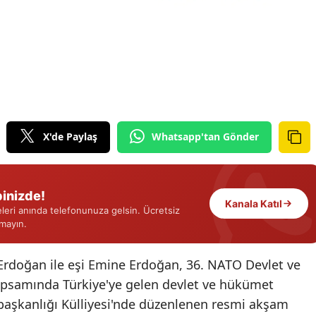
Edirne
Elazığ
Erzincan
Erzurum
Eskişehir
X'de Paylaş
Whatsapp'tan Gönder
Gaziantep
Giresun
inizde!
Kanala Katıl
eri anında telefonunuza gelsin. Ücretsiz
Gümüşhane
rmayın.
Hakkari
rdoğan ile eşi Emine Erdoğan, 36. NATO Devlet ve
Hatay
apsamında Türkiye'ye gelen devlet ve hükümet
rbaşkanlığı Külliyesi'nde düzenlenen resmi akşam
Isparta