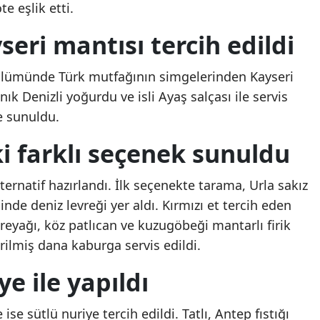
e eşlik etti.
Malatya
seri mantısı tercih edildi
Özgür Özel’den AK
Özgür Özel’den AK
Manisa
Parti’ye geçen üç belediye
Parti’ye geçen üç beled
lümünde Türk mutfağının simgelerinden Kayseri
başkanı için tek cümlelik
başkanı için tek cümlel
Kahramanmaraş
yorum
yorum
ık Denizli yoğurdu ve isli Ayaş salçası ile servis
Mardin
e sunuldu.
Muğla
i farklı seçenek sunuldu
Muş
lternatif hazırlandı. İlk seçenekte tarama, Urla sakız
Nevşehir
inde deniz levreği yer aldı. Kırmızı et tercih eden
reyağı, köz patlıcan ve kuzugöbeği mantarlı firik
Niğde
irilmiş dana kaburga servis edildi.
Ordu
ye ile yapıldı
Rize
se sütlü nuriye tercih edildi. Tatlı, Antep fıstığı
Sakarya