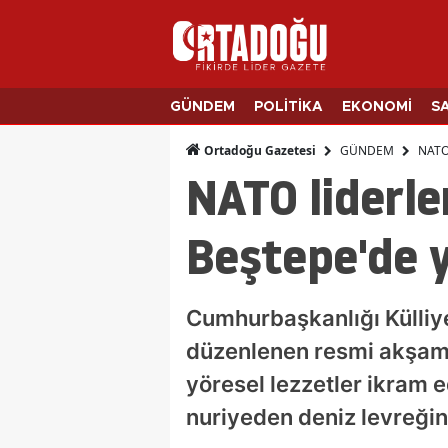
GÜNDEM
POLİTİKA
EKONOMİ
S
GÜNDEM
NATO 
Ortadoğu Gazetesi
NATO liderle
Beştepe'de y
Cumhurbaşkanlığı Külliy
düzenlenen resmi akşam y
yöresel lezzetler ikram 
nuriyeden deniz levreğine