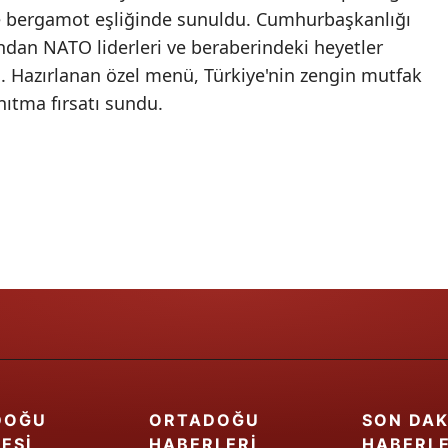
 bergamot eşliğinde sunuldu. Cumhurbaşkanlığı
Samsun
ndan NATO liderleri ve beraberindeki heyetler
i. Hazırlanan özel menü, Türkiye'nin zengin mutfak
Siirt
nıtma fırsatı sundu.
Sinop
Sivas
Tekirdağ
Tokat
Trabzon
Tunceli
Şanlıurfa
Uşak
DOĞU
ORTADOĞU
SON DAK
ESI
HABERLERI
HABERL
Van