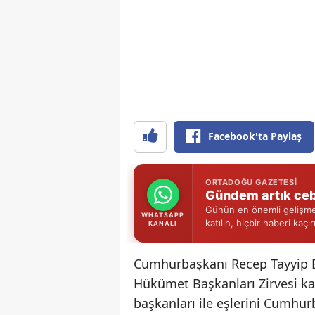
Facebook'ta Paylaş
ORTADOĞU GAZETESI
Gündem artık ceb
Günün en önemli gelişmel
WHATSAPP
katılın, hiçbir haberi kaçı
KANALI
Cumhurbaşkanı Recep Tayyip E
Hükümet Başkanları Zirvesi k
başkanları ile eşlerini Cumhu