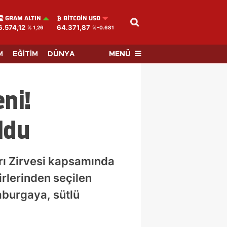
GRAM ALTIN
BITCOIN USD
6.574,12
64.371,87
% 1,26
%-0.681
MENÜ
M
EĞİTİM
DÜNYA
ni!
ldu
rı Zirvesi kapsamında
rlerinden seçilen
aburgaya, sütlü