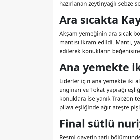
hazırlanan zeytinyağlı sebze sot
Ara sıcakta Kay
Akşam yemeğinin ara sıcak bö
mantısı ikram edildi. Mantı, yan
edilerek konukların beğenisin
Ana yemekte ik
Liderler için ana yemekte iki a
enginarı ve Tokat yaprağı eşliğ
konuklara ise yanık Trabzon te
pilavı eşliğinde ağır ateşte piş
Final sütlü nuri
Resmi davetin tatlı bölümünde i