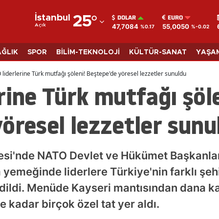
DOLAR
EURO
İstanbul
25
°
47,7084
55,0050
Açık
%0.17
%-0.02
Adana
Adıyaman
AĞLIK
SPOR
BİLİM-TEKNOLOJİ
KÜLTÜR-SANAT
YAŞA
Afyonkarahisar
liderlerine Türk mutfağı şöleni! Beştepe'de yöresel lezzetler sunuldu
rine Türk mutfağı şöle
Ağrı
Amasya
öresel lezzetler sunu
Ankara
Antalya
esi'nde NATO Devlet ve Hükümet Başkanla
Artvin
emeğinde liderlere Türkiye'nin farklı şehi
edildi. Menüde Kayseri mantısından dana k
Aydın
 kadar birçok özel tat yer aldı.
Balıkesir