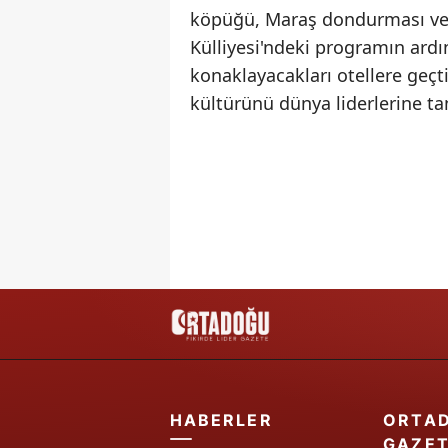
köpüğü, Maraş dondurması ve
Külliyesi'ndeki programın ardı
konaklayacakları otellere geçt
kültürünü dünya liderlerine ta
HABERLER
ORTA
GAZET