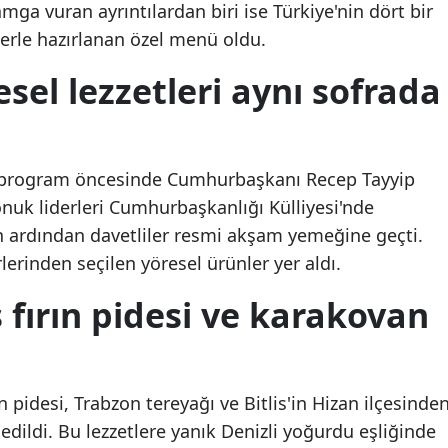
ga vuran ayrıntılardan biri ise Türkiye'nin dört bir
Mersin
erle hazırlanan özel menü oldu.
İstanbul
esel lezzetleri aynı sofrada
İzmir
Kars
en program öncesinde Cumhurbaşkanı Recep Tayyip
Kastamonu
uk liderleri Cumhurbaşkanlığı Külliyesi'nde
nın ardından davetliler resmi akşam yemeğine geçti.
Kayseri
lerinden seçilen yöresel ürünler yer aldı.
Kırklareli
 fırın pidesi ve karakovan
Kırşehir
Kocaeli
Konya
 pidesi, Trabzon tereyağı ve Bitlis'in Hizan ilçesinde
 edildi. Bu lezzetlere yanık Denizli yoğurdu eşliğinde
Kütahya