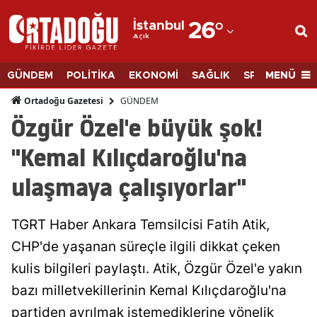
İstanbul
26
°
Açık
Adana
Adıyaman
MENÜ
GÜNDEM
POLİTİKA
EKONOMİ
SAĞLIK
SPOR
BİLİM
Afyonkarahisar
GÜNDEM
Ortadoğu Gazetesi
Özgür Özel'e büyük şok!
Ağrı
"Kemal Kılıçdaroğlu'na
Amasya
ulaşmaya çalışıyorlar"
Ankara
Antalya
TGRT Haber Ankara Temsilcisi Fatih Atik,
Artvin
CHP'de yaşanan süreçle ilgili dikkat çeken
kulis bilgileri paylaştı. Atik, Özgür Özel'e yakın
Aydın
bazı milletvekillerinin Kemal Kılıçdaroğlu'na
Balıkesir
partiden ayrılmak istemediklerine yönelik