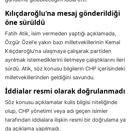
Malatya
Kılıçdaroğlu'na mesaj gönderildiği
öne sürüldü
Manisa
Kahramanmaraş
Fatih Atik, isim vermeden yaptığı açıklamada,
Özgür Özel'e yakın bazı milletvekillerinin Kemal
Mardin
Kılıçdaroğlu'na ulaşmaya çalışarak partiden
Muğla
ayrılmak istemediklerini iletmeye çalıştıklarını ileri
sürdü. Atik, söz konusu bilgilerin CHP içerisindeki
Muş
milletvekillerinden geldiğini savundu.
Nevşehir
İddialar resmi olarak doğrulanmadı
Niğde
Söz konusu açıklamalar kulis bilgisi niteliğinde
Ordu
olup, CHP yönetimi veya adı geçen isimler
Rize
tarafından iddialara ilişkin resmi bir doğrulama ya
da açıklama yapılmadı.
Sakarya