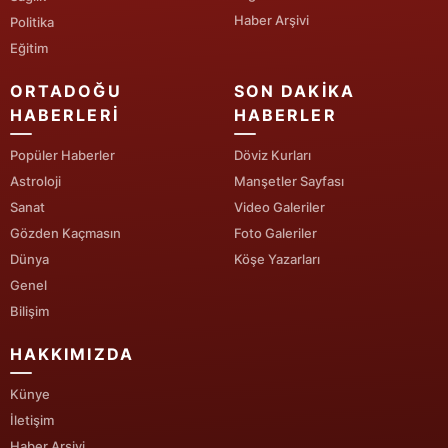
Haber Arşivi
Politika
Yozgat
Eğitim
Zonguldak
ORTADOĞU
SON DAKIKA
HABERLERI
HABERLER
Aksaray
Popüler Haberler
Döviz Kurları
Bayburt
Astroloji
Manşetler Sayfası
Karaman
Sanat
Video Galeriler
Gözden Kaçmasın
Foto Galeriler
Kırıkkale
Dünya
Köşe Yazarları
Batman
Genel
Bilişim
Şırnak
HAKKIMIZDA
Bartın
Künye
Ardahan
İletişim
Iğdır
Haber Arşivi