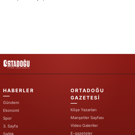
Samsun
Siirt
Sinop
Sivas
Tekirdağ
Tokat
Trabzon
HABERLER
ORTADOĞU
Tunceli
GAZETESI
Gündem
Şanlıurfa
Köşe Yazarları
Ekonomi
Manşetler Sayfası
Spor
Uşak
Video Galeriler
3. Sayfa
Van
E-gazeteler
Sağlık