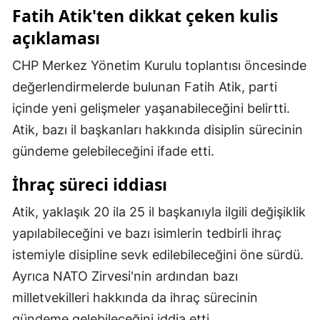
Fatih Atik'ten dikkat çeken kulis
Mersin
açıklaması
İstanbul
CHP Merkez Yönetim Kurulu toplantısı öncesinde
İzmir
değerlendirmelerde bulunan Fatih Atik, parti
Kars
içinde yeni gelişmeler yaşanabileceğini belirtti.
Atik, bazı il başkanları hakkında disiplin sürecinin
Kastamonu
gündeme gelebileceğini ifade etti.
Kayseri
İhraç süreci iddiası
Kırklareli
Atik, yaklaşık 20 ila 25 il başkanıyla ilgili değişiklik
Kırşehir
yapılabileceğini ve bazı isimlerin tedbirli ihraç
Kocaeli
istemiyle disipline sevk edilebileceğini öne sürdü.
Ayrıca NATO Zirvesi'nin ardından bazı
Konya
milletvekilleri hakkında da ihraç sürecinin
Kütahya
gündeme gelebileceğini iddia etti.