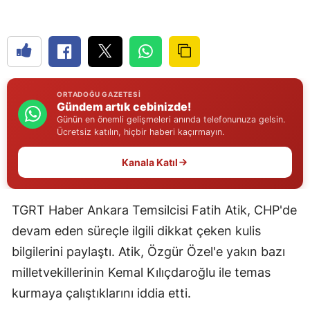
Edirne
Elazığ
Erzincan
ORTADOĞU GAZETESI
Erzurum
Gündem artık cebinizde!
Günün en önemli gelişmeleri anında telefonunuza gelsin.
Eskişehir
Ücretsiz katılın, hiçbir haberi kaçırmayın.
Gaziantep
Kanala Katıl
Giresun
TGRT Haber Ankara Temsilcisi Fatih Atik, CHP'de
Gümüşhane
devam eden süreçle ilgili dikkat çeken kulis
Hakkari
bilgilerini paylaştı. Atik, Özgür Özel'e yakın bazı
milletvekillerinin Kemal Kılıçdaroğlu ile temas
Hatay
kurmaya çalıştıklarını iddia etti.
Isparta