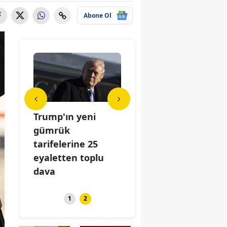
Abone Ol
arihi
Trump'ın yeni
Motorinde tarihi
Tru
entisi:
gümrük
indirim beklentisi:
güm
ları
tarifelerine 25
Pompa fiyatları
tari
eyaletten toplu
değişiy...
eya
dava
dav
1
2