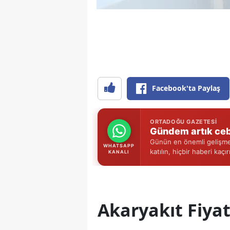
Facebook'ta Paylaş
ORTADOĞU GAZETESI
Gündem artık ceb
Günün en önemli gelişmel
WHATSAPP
katılın, hiçbir haberi kaçı
KANALI
Akaryakıt Fiya