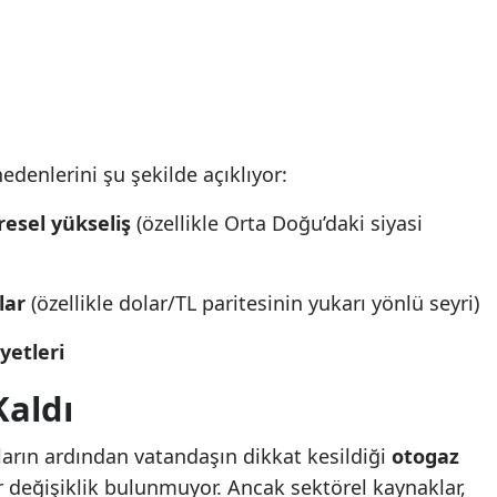
Malatya
Yunanistan'da yangın:
Yunanistan'da yangın
Manisa
Atina'da tahliyeler başladı
Atina'da tahliyeler başl
Kahramanmaraş
Mardin
edenlerini şu şekilde açıklıyor:
Muğla
resel yükseliş
(özellikle Orta Doğu’daki siyasi
Muş
lar
(özellikle dolar/TL paritesinin yukarı yönlü seyri)
Nevşehir
yetleri
Niğde
Kaldı
Ordu
Rize
arın ardından vatandaşın dikkat kesildiği
otogaz
ir değişiklik bulunmuyor. Ancak sektörel kaynaklar,
Sakarya