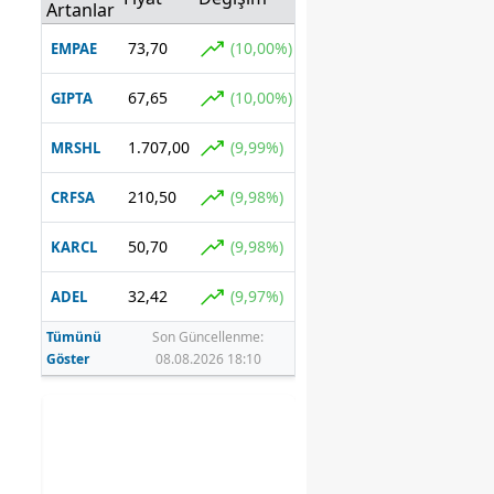
Ankaralı
Artanlar
yarışmacısı
merak edildi
73,70
(10,00%)
EMPAE
67,65
(10,00%)
GIPTA
1.707,00
(9,99%)
MRSHL
210,50
(9,98%)
CRFSA
50,70
(9,98%)
KARCL
32,42
(9,97%)
ADEL
Tümünü
Son Güncellenme:
Göster
08.08.2026 18:10