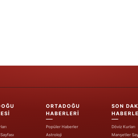
Yozgat
Zonguldak
Aksaray
Bayburt
Karaman
Kırıkkale
Batman
Şırnak
DOĞU
ORTADOĞU
SON DAK
Bartın
ESI
HABERLERI
HABERL
Ardahan
ları
Popüler Haberler
Döviz Kurları
 Sayfası
Astroloji
Manşetler Say
Iğdır