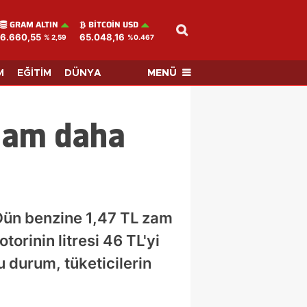
GRAM ALTIN
BITCOIN USD
6.660,55
65.048,16
% 2,59
%0.467
MENÜ
M
EĞİTİM
DÜNYA
 zam daha
. Dün benzine 1,47 TL zam
torinin litresi 46 TL'yi
u durum, tüketicilerin