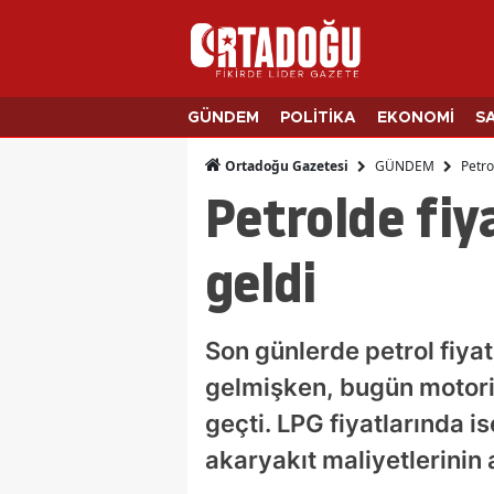
GÜNDEM
POLİTİKA
EKONOMİ
S
GÜNDEM
Petro
Ortadoğu Gazetesi
Petrolde fiy
geldi
Son günlerde petrol fiyat
gelmişken, bugün motorin f
geçti. LPG fiyatlarında i
akaryakıt maliyetlerinin