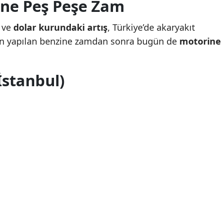
ine Peş Peşe Zam
Mersin
ve
dolar kurundaki artış
, Türkiye’de akaryakıt
İstanbul
Dün yapılan benzine zamdan sonra bugün de
motorine
İzmir
Kars
İstanbul)
Kastamonu
Kayseri
Kırklareli
Kırşehir
Kocaeli
Konya
Kütahya