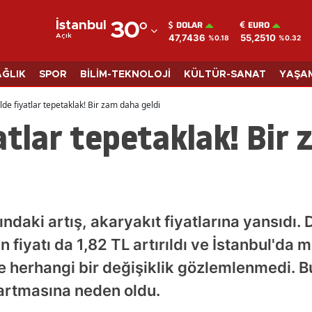
DOLAR
EURO
İstanbul
30
°
47,7436
55,2510
Açık
%0.18
%0.32
Adana
Adıyaman
AĞLIK
SPOR
BİLİM-TEKNOLOJİ
KÜLTÜR-SANAT
YAŞA
Afyonkarahisar
lde fiyatlar tepetaklak! Bir zam daha geldi
atlar tepetaklak! Bir
Ağrı
Amasya
Ankara
Antalya
ındaki artış, akaryakıt fiyatlarına yansıdı
Artvin
iyatı da 1,82 TL artırıldı ve İstanbul'da mo
se herhangi bir değişiklik gözlemlenmedi. B
Aydın
 artmasına neden oldu.
Balıkesir