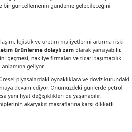
de bir güncellemenin gündeme gelebileceğini
Samsun
Siirt
Sinop
laşım, lojistik ve üretim maliyetlerini artırma riski
Sivas
ketim ürünlerine dolaylı zam
olarak yansıyabilir.
ini geçmesi, nakliye firmaları ve ticari taşımacılık
Tekirdağ
t anlamına geliyor.
Tokat
 küresel piyasalardaki oynaklıklara ve döviz kurundaki
Trabzon
lmaya devam ediyor. Önümüzdeki günlerde petrol
Tunceli
a yeni fiyat değişiklikleri de yaşanabilir.
hiplerinin akaryakıt masraflarına karşı dikkatli
Şanlıurfa
Uşak
Van