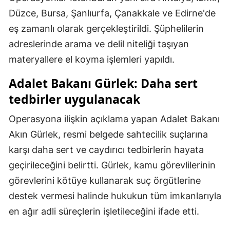
Düzce, Bursa, Şanlıurfa, Çanakkale ve Edirne'de
Samsun
eş zamanlı olarak gerçekleştirildi. Şüphelilerin
Siirt
adreslerinde arama ve delil niteliği taşıyan
materyallere el koyma işlemleri yapıldı.
Sinop
Adalet Bakanı Gürlek: Daha sert
Sivas
tedbirler uygulanacak
Tekirdağ
Operasyona ilişkin açıklama yapan Adalet Bakanı
Tokat
Akın Gürlek, resmi belgede sahtecilik suçlarına
Trabzon
karşı daha sert ve caydırıcı tedbirlerin hayata
geçirileceğini belirtti. Gürlek, kamu görevlilerinin
Tunceli
görevlerini kötüye kullanarak suç örgütlerine
Şanlıurfa
destek vermesi halinde hukukun tüm imkanlarıyla
Uşak
en ağır adli süreçlerin işletileceğini ifade etti.
Van