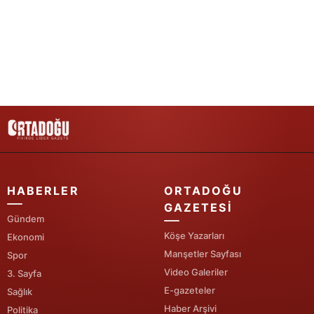
Yozgat
Zonguldak
Aksaray
Bayburt
Karaman
Kırıkkale
HABERLER
ORTADOĞU
Batman
GAZETESI
Gündem
Şırnak
Köşe Yazarları
Ekonomi
Manşetler Sayfası
Bartın
Spor
Video Galeriler
3. Sayfa
Ardahan
E-gazeteler
Sağlık
Haber Arşivi
Politika
Iğdır