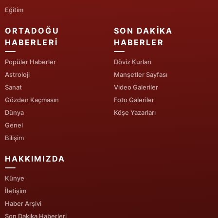
Eğitim
Yalova
ORTADOĞU
SON DAKIKA
Karabük
HABERLERI
HABERLER
Kilis
Popüler Haberler
Döviz Kurları
Astroloji
Manşetler Sayfası
Osmaniye
Sanat
Video Galeriler
Düzce
Gözden Kaçmasın
Foto Galeriler
Dünya
Köşe Yazarları
Genel
Bilişim
HAKKIMIZDA
Künye
İletişim
Haber Arşivi
Son Dakika Haberleri