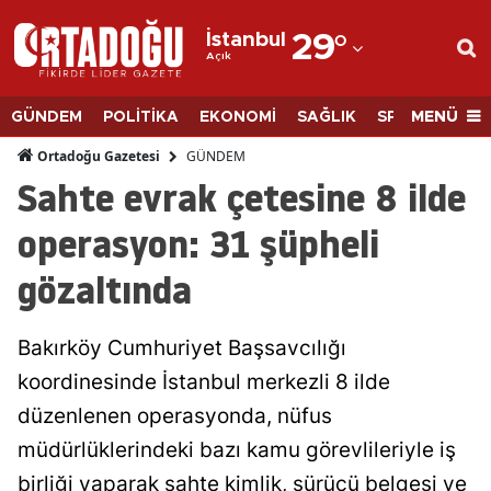
İstanbul
29
°
Açık
Adana
Adıyaman
MENÜ
GÜNDEM
POLİTİKA
EKONOMİ
SAĞLIK
SPOR
BİLİM
Afyonkarahisar
GÜNDEM
Ortadoğu Gazetesi
Sahte evrak çetesine 8 ilde
Ağrı
operasyon: 31 şüpheli
Amasya
gözaltında
Ankara
Antalya
Bakırköy Cumhuriyet Başsavcılığı
Artvin
koordinesinde İstanbul merkezli 8 ilde
düzenlenen operasyonda, nüfus
Aydın
müdürlüklerindeki bazı kamu görevlileriyle iş
Balıkesir
birliği yaparak sahte kimlik, sürücü belgesi ve