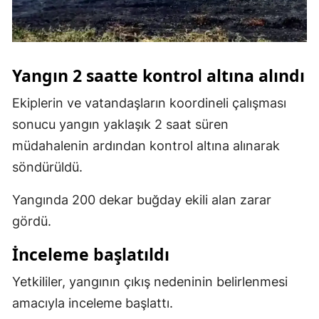
Malatya
Manisa
Yangın 2 saatte kontrol altına alındı
Kahramanmaraş
Ekiplerin ve vatandaşların koordineli çalışması
Mardin
sonucu yangın yaklaşık 2 saat süren
Muğla
müdahalenin ardından kontrol altına alınarak
söndürüldü.
Muş
Nevşehir
Yangında 200 dekar buğday ekili alan zarar
gördü.
Niğde
İnceleme başlatıldı
Ordu
Yetkililer, yangının çıkış nedeninin belirlenmesi
Rize
amacıyla inceleme başlattı.
Sakarya