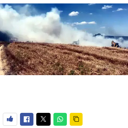
Bilecik
Bingöl
Bitlis
Bolu
Burdur
Bursa
Çanakkale
Çankırı
Çorum
Denizli
Diyarbakır