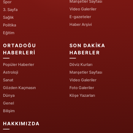
Manşetler Sayfası
Spor
Video Galeriler
3. Sayfa
Yozgat
E-gazeteler
Sağlık
Zonguldak
Haber Arşivi
Politika
Eğitim
Aksaray
ORTADOĞU
SON DAKIKA
Bayburt
HABERLERI
HABERLER
Karaman
Popüler Haberler
Döviz Kurları
Kırıkkale
Astroloji
Manşetler Sayfası
Sanat
Video Galeriler
Batman
Gözden Kaçmasın
Foto Galeriler
Dünya
Köşe Yazarları
Şırnak
Genel
Bartın
Bilişim
Ardahan
HAKKIMIZDA
Iğdır