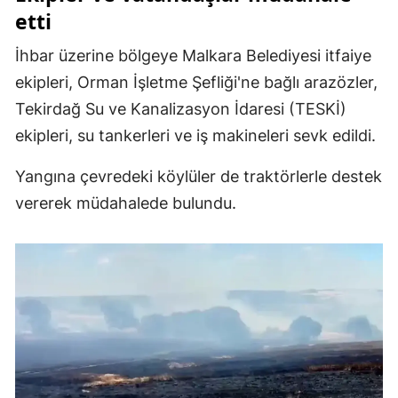
etti
Mersin
İhbar üzerine bölgeye Malkara Belediyesi itfaiye
İstanbul
ekipleri, Orman İşletme Şefliği'ne bağlı arazözler,
İzmir
Tekirdağ Su ve Kanalizasyon İdaresi (TESKİ)
Kars
ekipleri, su tankerleri ve iş makineleri sevk edildi.
Kastamonu
Yangına çevredeki köylüler de traktörlerle destek
vererek müdahalede bulundu.
Kayseri
Kırklareli
Kırşehir
Kocaeli
Konya
Kütahya