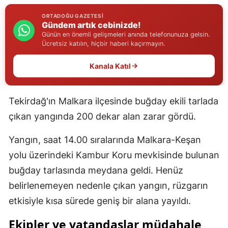
Edirne
ORTADOĞU GAZETESI
Gündem artık cebinizde!
Elazığ
Günün en önemli gelişmeleri anında telefonunuza gelsin.
Ücretsiz katılın, hiçbir haberi kaçırmayın.
Erzincan
Kanala Katıl
Erzurum
Eskişehir
Tekirdağ'ın Malkara ilçesinde buğday ekili tarlada
çıkan yangında 200 dekar alan zarar gördü.
Gaziantep
Giresun
Yangın, saat 14.00 sıralarında Malkara-Keşan
yolu üzerindeki Kambur Koru mevkisinde bulunan
Gümüşhane
buğday tarlasında meydana geldi. Henüz
Hakkari
belirlenemeyen nedenle çıkan yangın, rüzgarın
Hatay
etkisiyle kısa sürede geniş bir alana yayıldı.
Isparta
Ekipler ve vatandaşlar müdahale