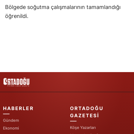
Bölgede soğutma çalışmalarının tamamlandığı
Samsun
öğrenildi.
Siirt
Sinop
Sivas
Tekirdağ
Tokat
Trabzon
Tunceli
HABERLER
ORTADOĞU
Şanlıurfa
GAZETESI
Uşak
Gündem
Köşe Yazarları
Ekonomi
Van