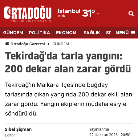
İstanbul
31
°
Açık
Adana
Adıyaman
MENÜ
GÜNDEM
POLİTİKA
EKONOMİ
SAĞLIK
SPOR
BİLİM
Afyonkarahisar
GÜNDEM
Ortadoğu Gazetesi
Tekirdağ'da tarla yangını:
Ağrı
200 dekar alan zarar gördü
Amasya
Ankara
Tekirdağ'ın Malkara ilçesinde buğday
tarlasında çıkan yangında 200 dekar ekili alan
Antalya
zarar gördü. Yangın ekiplerin müdahalesiyle
Artvin
söndürüldü.
Aydın
Sibel Şişman
Yayınlanma
Balıkesir
22 Haziran 2026 - 20:50
Editör