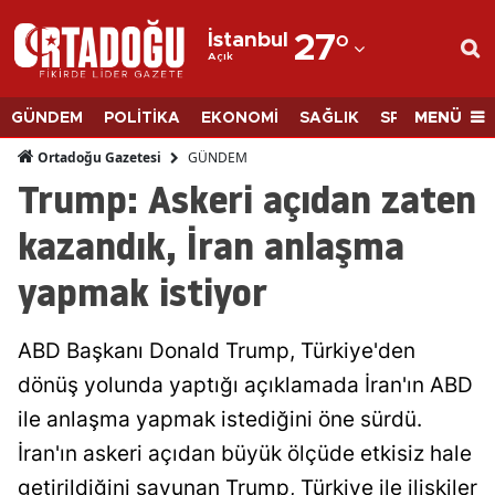
İstanbul
27
°
Açık
Adana
Adıyaman
MENÜ
GÜNDEM
POLİTİKA
EKONOMİ
SAĞLIK
SPOR
BİLİM
Afyonkarahisar
GÜNDEM
Ortadoğu Gazetesi
Trump: Askeri açıdan zaten
Ağrı
kazandık, İran anlaşma
Amasya
yapmak istiyor
Ankara
Antalya
ABD Başkanı Donald Trump, Türkiye'den
Artvin
dönüş yolunda yaptığı açıklamada İran'ın ABD
ile anlaşma yapmak istediğini öne sürdü.
Aydın
İran'ın askeri açıdan büyük ölçüde etkisiz hale
Balıkesir
getirildiğini savunan Trump, Türkiye ile ilişkiler