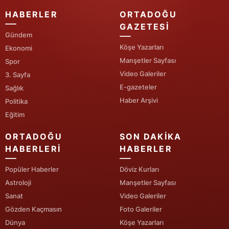
HABERLER
ORTADOĞU
Yalova
GAZETESI
Gündem
Karabük
Köşe Yazarları
Ekonomi
Manşetler Sayfası
Kilis
Spor
Video Galeriler
3. Sayfa
Osmaniye
E-gazeteler
Sağlık
Haber Arşivi
Politika
Düzce
Eğitim
ORTADOĞU
SON DAKIKA
HABERLERI
HABERLER
Popüler Haberler
Döviz Kurları
Astroloji
Manşetler Sayfası
Sanat
Video Galeriler
Gözden Kaçmasın
Foto Galeriler
Dünya
Köşe Yazarları