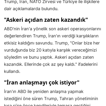
Trump, İran, NATO Zirvesi ve Türkiye ile ilişkilere
Mersin
dair açıklamalarda bulundu.
İstanbul
"Askeri açıdan zaten kazandık"
İzmir
ABD'nin İran'a yönelik son askeri operasyonlarını
Kars
değerlendiren Trump, İran'ın verdiği karşılıkların
etkisiz kaldığını savundu. Trump, "Onlar bize her
Kastamonu
vurduğunda biz 20 katıyla karşılık vereceğimizi
Kayseri
söyledim ve bunu yaptık. Askeri açıdan zaten
kazandık. Ellerinde çok az şey kaldı." ifadelerini
Kırklareli
kullandı.
Kırşehir
"İran anlaşmayı çok istiyor"
Kocaeli
İran'ın ABD ile yeniden anlaşma yapmak
Konya
istediğini öne süren Trump, Tahran yönetiminin
Kütahya
kısa süre önce kendileriyle temasa geçtiğini