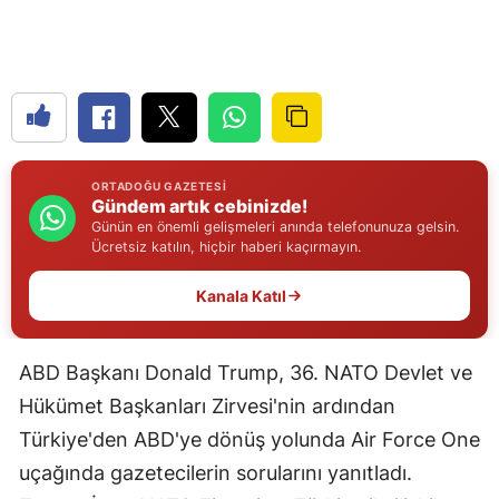
Edirne
Elazığ
Erzincan
Erzurum
ORTADOĞU GAZETESI
Gündem artık cebinizde!
Eskişehir
Günün en önemli gelişmeleri anında telefonunuza gelsin.
Ücretsiz katılın, hiçbir haberi kaçırmayın.
Gaziantep
Kanala Katıl
Giresun
Gümüşhane
ABD Başkanı Donald Trump, 36. NATO Devlet ve
Hakkari
Hükümet Başkanları Zirvesi'nin ardından
Hatay
Türkiye'den ABD'ye dönüş yolunda Air Force One
uçağında gazetecilerin sorularını yanıtladı.
Isparta