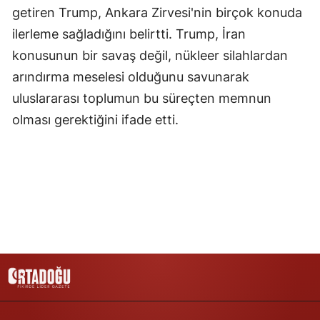
getiren Trump, Ankara Zirvesi'nin birçok konuda
Yozgat
ilerleme sağladığını belirtti. Trump, İran
konusunun bir savaş değil, nükleer silahlardan
Zonguldak
arındırma meselesi olduğunu savunarak
Aksaray
uluslararası toplumun bu süreçten memnun
Bayburt
olması gerektiğini ifade etti.
Karaman
Kırıkkale
Batman
Şırnak
Bartın
Ardahan
Iğdır