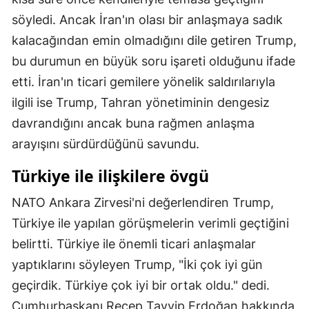
söyledi. Ancak İran'ın olası bir anlaşmaya sadık
Malatya
kalacağından emin olmadığını dile getiren Trump,
Manisa
bu durumun en büyük soru işareti olduğunu ifade
Kahramanmaraş
etti. İran'ın ticari gemilere yönelik saldırılarıyla
ilgili ise Trump, Tahran yönetiminin dengesiz
Mardin
davrandığını ancak buna rağmen anlaşma
Muğla
arayışını sürdürdüğünü savundu.
Muş
Türkiye ile ilişkilere övgü
Nevşehir
NATO Ankara Zirvesi'ni değerlendiren Trump,
Niğde
Türkiye ile yapılan görüşmelerin verimli geçtiğini
belirtti. Türkiye ile önemli ticari anlaşmalar
Ordu
yaptıklarını söyleyen Trump, "İki çok iyi gün
Rize
geçirdik. Türkiye çok iyi bir ortak oldu." dedi.
Sakarya
Cumhurbaşkanı Recep Tayyip Erdoğan hakkında