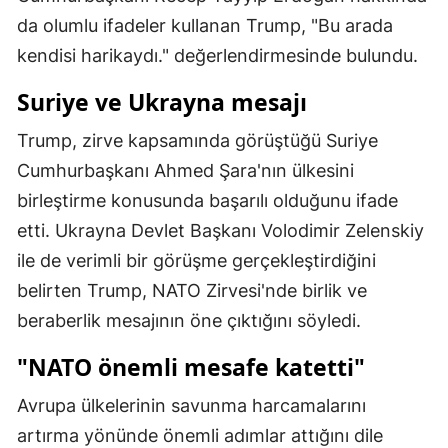
da olumlu ifadeler kullanan Trump, "Bu arada
Samsun
kendisi harikaydı." değerlendirmesinde bulundu.
Siirt
Suriye ve Ukrayna mesajı
Sinop
Trump, zirve kapsamında görüştüğü Suriye
Sivas
Cumhurbaşkanı Ahmed Şara'nın ülkesini
Tekirdağ
birleştirme konusunda başarılı olduğunu ifade
etti. Ukrayna Devlet Başkanı Volodimir Zelenskiy
Tokat
ile de verimli bir görüşme gerçekleştirdiğini
Trabzon
belirten Trump, NATO Zirvesi'nde birlik ve
beraberlik mesajının öne çıktığını söyledi.
Tunceli
"NATO önemli mesafe katetti"
Şanlıurfa
Uşak
Avrupa ülkelerinin savunma harcamalarını
artırma yönünde önemli adımlar attığını dile
Van