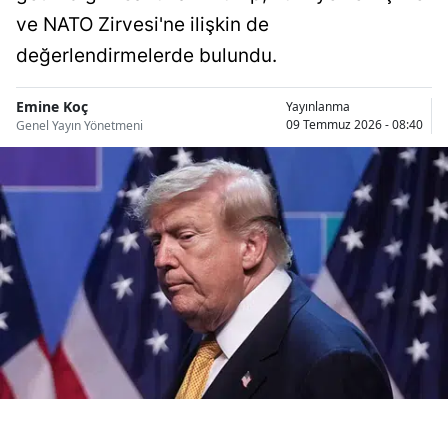
Bilecik
ve NATO Zirvesi'ne ilişkin de
değerlendirmelerde bulundu.
Bingöl
Bitlis
Emine Koç
Yayınlanma
09 Temmuz 2026 - 08:40
Genel Yayın Yönetmeni
Bolu
Burdur
Bursa
Çanakkale
Çankırı
Çorum
Denizli
Diyarbakır