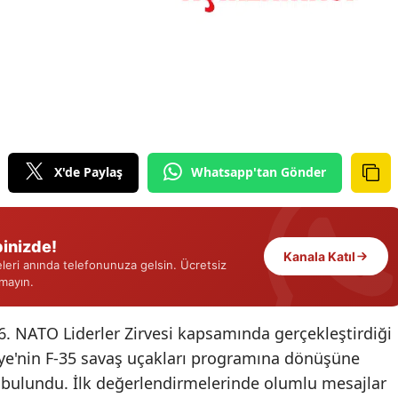
Edirne
Elazığ
Erzincan
Erzurum
Eskişehir
X'de Paylaş
Whatsapp'tan Gönder
Gaziantep
Giresun
inizde!
Kanala Katıl
eri anında telefonunuza gelsin. Ücretsiz
Gümüşhane
rmayın.
Hakkari
 NATO Liderler Zirvesi kapsamında gerçekleştirdiği
Hatay
kiye'nin F-35 savaş uçakları programına dönüşüne
a bulundu. İlk değerlendirmelerinde olumlu mesajlar
Isparta