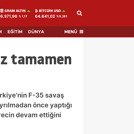
GRAM ALTIN
BITCOIN USD
6.571,96
64.641,02
% 1,17
%0.281
MENÜ
M
EĞİTİM
DÜNYA
nüz tamamen
rkiye'nin F-35 savaş
ayrılmadan önce yaptığı
recin devam ettiğini