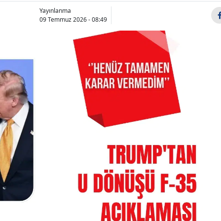
Bilecik
Yayınlanma
09 Temmuz 2026 - 08:49
Bingöl
Bitlis
Bolu
Burdur
Bursa
Ambarlı
AKOM'dan İ
Limanı'nda dev
için kuvvetl
Çanakkale
operasyon: 2,1
alarmı: Fırt
Çankırı
milyar liralık
etkil...
pregaba...
Çorum
Denizli
Diyarbakır