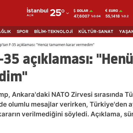
DOLAR
EURO
İstanbul
25
°
47,6007
55,1418
Açık
%0.04
%0.2
Adana
Adıyaman
AĞLIK
SPOR
BİLİM-TEKNOLOJİ
KÜLTÜR-SANAT
YAŞA
Afyonkarahisar
p'tan F-35 açıklaması: "Henüz tamamen karar vermedim"
-35 açıklaması: "He
Ağrı
Amasya
dim"
Ankara
Antalya
p, Ankara'daki NATO Zirvesi sırasında Tü
Artvin
de olumlu mesajlar verirken, Türkiye'den 
ararın verilmediğini söyledi. Açıklama, sü
Aydın
Balıkesir