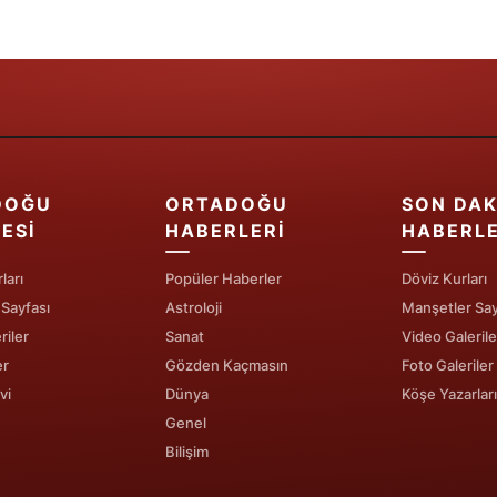
Samsun
Siirt
Sinop
Sivas
DOĞU
ORTADOĞU
SON DAK
Tekirdağ
ESI
HABERLERI
HABERL
Tokat
ları
Popüler Haberler
Döviz Kurları
 Sayfası
Astroloji
Manşetler Say
Trabzon
riler
Sanat
Video Galerile
Tunceli
er
Gözden Kaçmasın
Foto Galeriler
vi
Dünya
Köşe Yazarları
Şanlıurfa
Genel
Uşak
Bilişim
Van