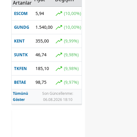
Perşembe
Artanlar
akşamına
damga vuran
5,94
(10,00%)
ESCOM
bölüm!
1.540,00
(10,00%)
GUNDG
355,00
(9,99%)
KENT
46,74
(9,98%)
SUNTK
185,10
(9,98%)
TKFEN
98,75
(9,97%)
BETAE
Tümünü
Son Güncellenme:
Göster
06.08.2026 18:10