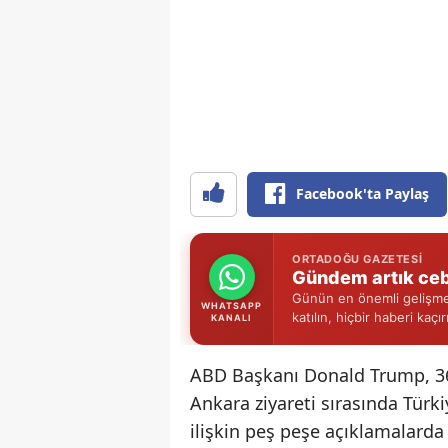
Facebook'ta Paylaş
ORTADOĞU GAZETESI
Gündem artık ceb
Günün en önemli gelişmel
WHATSAPP
katılın, hiçbir haberi kaçı
KANALI
ABD Başkanı Donald Trump, 36.
Ankara ziyareti sırasında Tür
ilişkin peş peşe açıklamalard