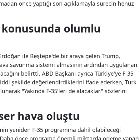
lmadan önce yaptığı son açıklamayla sürecin henüz
Mersin
İstanbul
5 konusunda olumlu
İzmir
Kars
rdoğan ile Beştepe'de bir araya gelen Trump,
Kastamonu
 hava savunma sistemi almasının ardından uygulanan
acağını belirtti. ABD Başkanı ayrıca Türkiye'ye F-35
Kayseri
iddi şekilde değerlendirdiklerini ifade ederken, Türk
Kırklareli
lunarak "Yakında F-35'leri de alacaklar." sözlerini
Kırşehir
Kocaeli
ser hava oluştu
Konya
'nin yeniden F-35 programına dahil olabileceği
Kütahya
dı. Daha önce programa önemli miktarda ödeme yapan