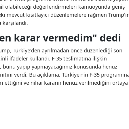
hil olabileceği değerlendirmeleri kamuoyunda geniş
Malatya
ki mevcut kısıtlayıcı düzenlemelere rağmen Trump'ı
Bakan Yumaklı açıkladı:
Bakan Yumaklı açıklad
Manisa
 karşılandı.
Muğla'daki yangın
Muğla'daki yangın
kontrol altına alındı
kontrol altına alındı
Kahramanmaraş
n karar vermedim" dedi
Mardin
mp, Türkiye'den ayrılmadan önce düzenlediği son
Muğla
li ifadeler kullandı. F-35 teslimatına ilişkin
ni, bunu yapıp yapmayacağımız konusunda henüz
Muş
tını verdi. Bu açıklama, Türkiye'nin F-35 programın
Nevşehir
 ettiğini ve nihai kararın henüz verilmediğini ortaya
Niğde
Ordu
Rize
Sakarya