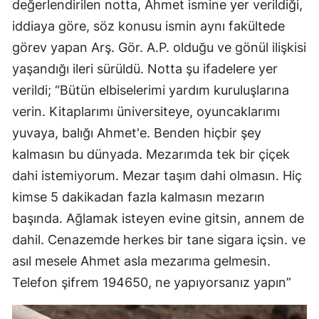
değerlendirilen notta, Ahmet ismine yer verildiği,
Samsun
iddiaya göre, söz konusu ismin aynı fakültede
görev yapan Arş. Gör. A.P. olduğu ve gönül ilişkisi
Siirt
yaşandığı ileri sürüldü. Notta şu ifadelere yer
Sinop
verildi; “Bütün elbiselerimi yardım kuruluşlarına
verin. Kitaplarımı üniversiteye, oyuncaklarımı
Sivas
yuvaya, balığı Ahmet'e. Benden hiçbir şey
Tekirdağ
kalmasın bu dünyada. Mezarımda tek bir çiçek
Tokat
dahi istemiyorum. Mezar taşım dahi olmasın. Hiç
kimse 5 dakikadan fazla kalmasın mezarın
Trabzon
başında. Ağlamak isteyen evine gitsin, annem de
Tunceli
dahil. Cenazemde herkes bir tane sigara içsin. ve
Şanlıurfa
asıl mesele Ahmet asla mezarıma gelmesin.
Telefon şifrem 194650, ne yapıyorsanız yapın”
Uşak
Van