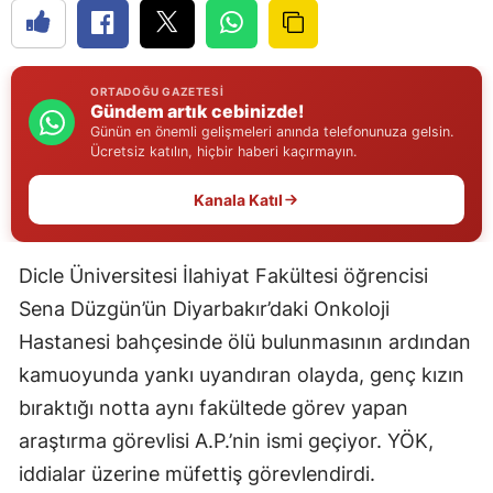
Edirne
Elazığ
ORTADOĞU GAZETESI
Gündem artık cebinizde!
Erzincan
Günün en önemli gelişmeleri anında telefonunuza gelsin.
Ücretsiz katılın, hiçbir haberi kaçırmayın.
Erzurum
Kanala Katıl
Eskişehir
Gaziantep
Dicle Üniversitesi İlahiyat Fakültesi öğrencisi
Giresun
Sena Düzgün’ün Diyarbakır’daki Onkoloji
Hastanesi bahçesinde ölü bulunmasının ardından
Gümüşhane
kamuoyunda yankı uyandıran olayda, genç kızın
Hakkari
bıraktığı notta aynı fakültede görev yapan
Hatay
araştırma görevlisi A.P.’nin ismi geçiyor. YÖK,
iddialar üzerine müfettiş görevlendirdi.
Isparta