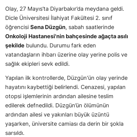
Olay, 27 Mayıs’ta Diyarbakır’da meydana geldi.
Mersin
Dicle Üniversitesi İlahiyat Fakültesi 2. sınıf
İstanbul
öğrencisi
Sena Düzgün
, sabah saatlerinde
İzmir
Onkoloji Hastanesi'nin bahçesinde ağaçta asılı
şekilde
bulundu. Durumu fark eden
Kars
vatandaşların ihbarı üzerine olay yerine polis ve
Kastamonu
sağlık ekipleri sevk edildi.
Kayseri
Yapılan ilk kontrollerde, Düzgün'ün olay yerinde
Kırklareli
hayatını kaybettiği belirlendi. Cenazesi, yapılan
otopsi işlemlerinin ardından ailesine teslim
Kırşehir
edilerek defnedildi. Düzgün’ün ölümünün
Kocaeli
ardından ailesi ve yakınları büyük üzüntü
Konya
yaşarken, üniversite camiası da derin bir şokla
sarsıldı.
Kütahya