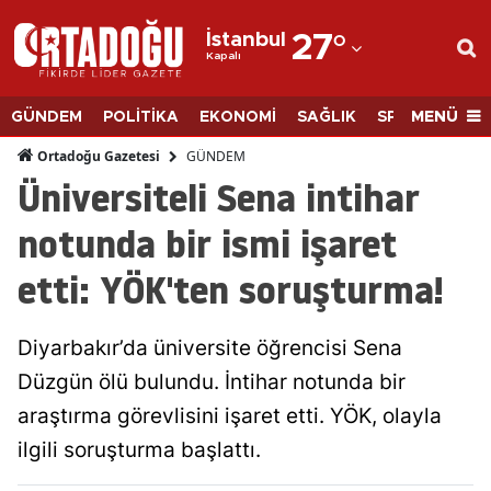
İstanbul
27
°
Kapalı
Adana
Adıyaman
MENÜ
GÜNDEM
POLİTİKA
EKONOMİ
SAĞLIK
SPOR
BİLİM
Afyonkarahisar
GÜNDEM
Ortadoğu Gazetesi
Üniversiteli Sena intihar
Ağrı
notunda bir ismi işaret
Amasya
etti: YÖK'ten soruşturma!
Ankara
Antalya
Diyarbakır’da üniversite öğrencisi Sena
Artvin
Düzgün ölü bulundu. İntihar notunda bir
araştırma görevlisini işaret etti. YÖK, olayla
Aydın
ilgili soruşturma başlattı.
Balıkesir