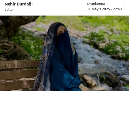
Nehir Durdağı
Yayınlanma
Bilecik
31 Mayıs 2025 - 22:48
Editör
Bingöl
Bitlis
Bolu
Burdur
Bursa
Çanakkale
Çankırı
Çorum
Denizli
Diyarbakır