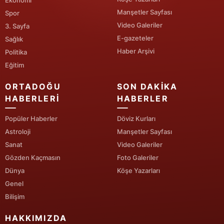
Ekonomi
Manşetler Sayfası
Spor
Video Galeriler
3. Sayfa
E-gazeteler
Sağlık
Haber Arşivi
Politika
Eğitim
ORTADOĞU
SON DAKIKA
HABERLERI
HABERLER
Popüler Haberler
Döviz Kurları
Astroloji
Manşetler Sayfası
Sanat
Video Galeriler
Gözden Kaçmasın
Foto Galeriler
Dünya
Köşe Yazarları
Genel
Bilişim
HAKKIMIZDA