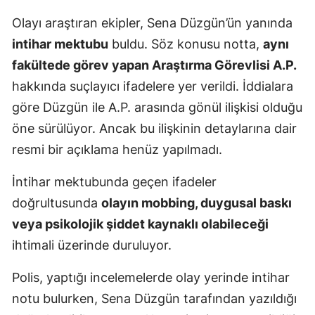
Malatya
Olayı araştıran ekipler, Sena Düzgün’ün yanında
intihar mektubu
buldu. Söz konusu notta,
aynı
Manisa
fakültede görev yapan Araştırma Görevlisi A.P.
Kahramanmaraş
hakkında suçlayıcı ifadelere yer verildi. İddialara
göre Düzgün ile A.P. arasında gönül ilişkisi olduğu
Mardin
öne sürülüyor. Ancak bu ilişkinin detaylarına dair
Muğla
resmi bir açıklama henüz yapılmadı.
Muş
İntihar mektubunda geçen ifadeler
Nevşehir
doğrultusunda
olayın mobbing, duygusal baskı
veya psikolojik şiddet kaynaklı olabileceği
Niğde
ihtimali üzerinde duruluyor.
Ordu
Polis, yaptığı incelemelerde olay yerinde intihar
Rize
notu bulurken, Sena Düzgün tarafından yazıldığı
Sakarya