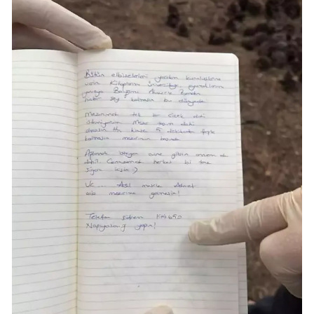
Yozgat
Zonguldak
Aksaray
Bayburt
Karaman
Kırıkkale
Batman
Şırnak
Bartın
Ardahan
Iğdır