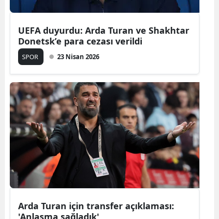
Mersin
UEFA duyurdu: Arda Turan ve Shakhtar
İstanbul
Donetsk’e para cezası verildi
İzmir
SPOR
23 Nisan 2026
Kars
Kastamonu
Kayseri
Kırklareli
Kırşehir
Kocaeli
Konya
Arda Turan için transfer açıklaması:
Kütahya
'Anlaşma sağladık'