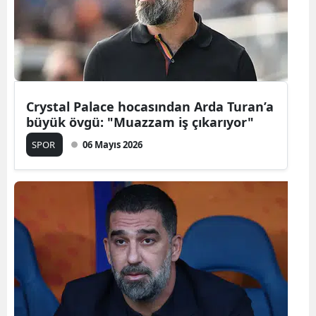
Edirne
Elazığ
Erzincan
Erzurum
Crystal Palace hocasından Arda Turan’a
büyük övgü: "Muazzam iş çıkarıyor"
Eskişehir
SPOR
06 Mayıs 2026
Gaziantep
Giresun
Gümüşhane
Hakkari
Hatay
Isparta