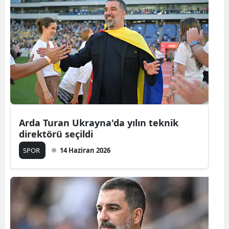
Bilecik
Bingöl
Bitlis
Bolu
Burdur
Bursa
Arda Turan Ukrayna'da yılın teknik
direktörü seçildi
Çanakkale
SPOR
14 Haziran 2026
Çankırı
Çorum
Denizli
Diyarbakır