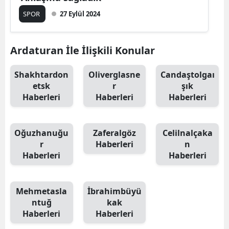
SPOR
27 Eylül 2024
Malatya
Manisa
Ardaturan İle İlişkili Konular
Kahramanmaraş
Shakhtardon
Oliverglasne
Candaştolgaı
Mardin
etsk
r
şık
Haberleri
Haberleri
Haberleri
Muğla
Muş
Oğuzhanuğu
Zaferalgöz
Celilnalçaka
Nevşehir
r
Haberleri
n
Haberleri
Haberleri
Niğde
Ordu
Mehmetasla
İbrahimbüyü
ntuğ
kak
Rize
Haberleri
Haberleri
Sakarya