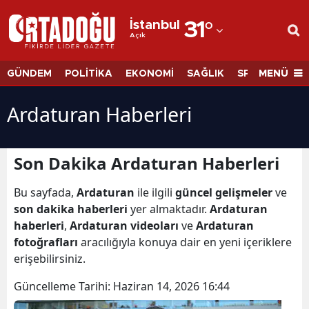
İstanbul
31
°
Açık
Adana
Adıyaman
MENÜ
GÜNDEM
POLİTİKA
EKONOMİ
SAĞLIK
SPOR
BİLİM
Afyonkarahisar
Ardaturan Haberleri
Ağrı
Amasya
Son Dakika Ardaturan Haberleri
Ankara
Bu sayfada,
Ardaturan
ile ilgili
güncel gelişmeler
ve
son dakika haberleri
yer almaktadır.
Ardaturan
Antalya
haberleri
,
Ardaturan videoları
ve
Ardaturan
Artvin
fotoğrafları
aracılığıyla konuya dair en yeni içeriklere
erişebilirsiniz.
Aydın
Güncelleme Tarihi:
Haziran 14, 2026 16:44
Balıkesir