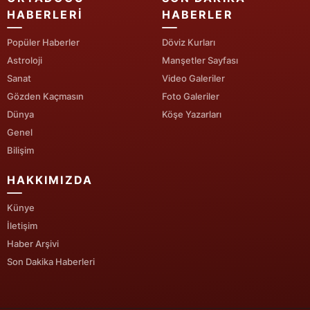
HABERLERI
HABERLER
Yozgat
Popüler Haberler
Döviz Kurları
Zonguldak
Astroloji
Manşetler Sayfası
Sanat
Video Galeriler
Aksaray
Gözden Kaçmasın
Foto Galeriler
Bayburt
Dünya
Köşe Yazarları
Genel
Karaman
Bilişim
Kırıkkale
HAKKIMIZDA
Batman
Künye
Şırnak
İletişim
Haber Arşivi
Bartın
Son Dakika Haberleri
Ardahan
Iğdır