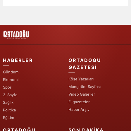
Samsun
Siirt
Sinop
Sivas
Tekirdağ
HABERLER
ORTADOĞU
GAZETESI
Tokat
Gündem
Köşe Yazarları
Ekonomi
Trabzon
Manşetler Sayfası
Spor
Tunceli
Video Galeriler
3. Sayfa
E-gazeteler
Sağlık
Şanlıurfa
Haber Arşivi
Politika
Uşak
Eğitim
Van
ORTADOĞU
SON DAKIKA