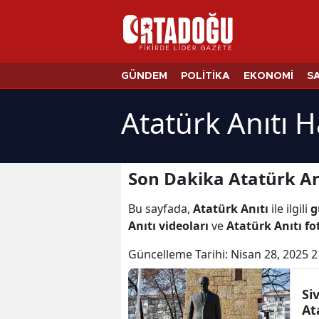
GÜNDEM
POLİTİKA
EKONOMİ
S
Atatürk Anıtı H
Son Dakika Atatürk An
Bu sayfada,
Atatürk Anıtı
ile ilgili
g
Anıtı videoları
ve
Atatürk Anıtı fo
Güncelleme Tarihi:
Nisan 28, 2025 2
Si
At