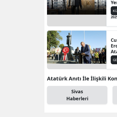
Ye
Ba
K
202
Cu
Erdoğ
At
et
G
Atatürk Anıtı İle İlişkili Ko
Sivas
Haberleri