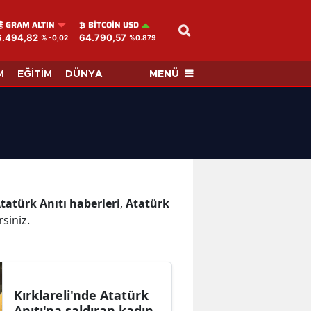
GRAM ALTIN
BITCOIN USD
6.494,82
64.790,57
% -0,02
%0.879
MENÜ
M
EĞİTİM
DÜNYA
tatürk Anıtı haberleri
,
Atatürk
rsiniz.
Kırklareli'nde Atatürk
Anıtı'na saldıran kadın