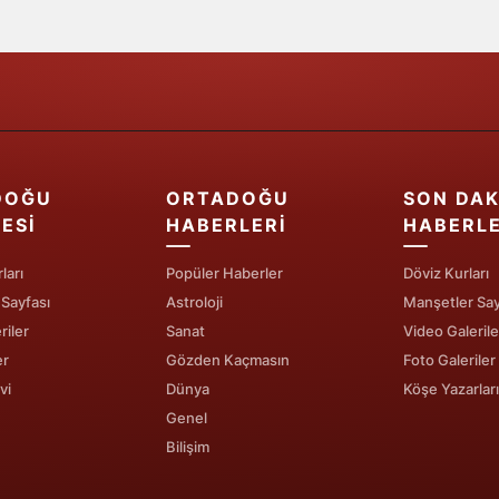
Edirne
Elazığ
Erzincan
Erzurum
DOĞU
ORTADOĞU
SON DAK
Eskişehir
ESI
HABERLERI
HABERL
Gaziantep
ları
Popüler Haberler
Döviz Kurları
Giresun
 Sayfası
Astroloji
Manşetler Say
riler
Sanat
Video Galerile
Gümüşhane
er
Gözden Kaçmasın
Foto Galeriler
vi
Dünya
Köşe Yazarları
Hakkari
Genel
Hatay
Bilişim
Isparta