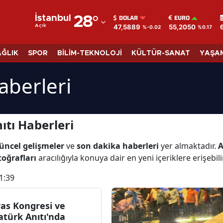
DOLAR
EURO
İstanbul
28
°
47,5889
55,2050
Açık
%-0.02
%0.17
Adana
Adıyaman
AĞLIK
SPOR
BİLİM-TEKNOLOJİ
KÜLTÜR-SANAT
YAŞA
Afyonkarahisar
aberleri
Ağrı
Amasya
ıtı Haberleri
Ankara
üncel gelişmeler
ve
son dakika haberleri
yer almaktadır.
A
Antalya
toğrafları
aracılığıyla konuya dair en yeni içeriklere erişebili
Artvin
1:39
Aydın
vas Kongresi ve
Balıkesir
atürk Anıtı'nda