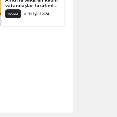
vatandaşlar tarafından
dövüldü
YAŞAM
11 Eylül 2024