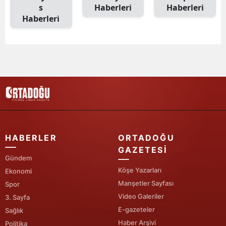
s
Haberleri
Haberleri
Edirne
Haberleri
Elazığ
Erzincan
Erzurum
Eskişehir
Gaziantep
Giresun
HABERLER
ORTADOĞU
GAZETESI
Gümüşhane
Gündem
Köşe Yazarları
Ekonomi
Hakkari
Manşetler Sayfası
Spor
Video Galeriler
3. Sayfa
Hatay
E-gazeteler
Sağlık
Isparta
Haber Arşivi
Politika