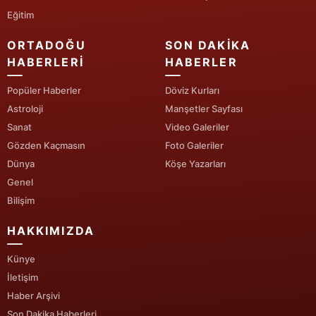
Eğitim
Mersin
ORTADOĞU
SON DAKIKA
İstanbul
HABERLERI
HABERLER
İzmir
Popüler Haberler
Döviz Kurları
Kars
Astroloji
Manşetler Sayfası
Sanat
Video Galeriler
Kastamonu
Gözden Kaçmasın
Foto Galeriler
Kayseri
Dünya
Köşe Yazarları
Genel
Kırklareli
Bilişim
Kırşehir
HAKKIMIZDA
Kocaeli
Künye
İletişim
Konya
Haber Arşivi
Kütahya
Son Dakika Haberleri