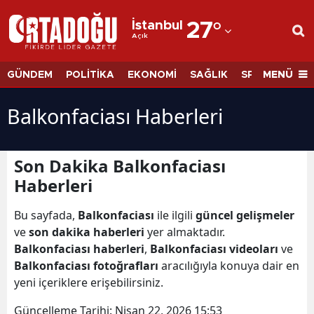
İstanbul
27
°
Açık
Adana
Adıyaman
MENÜ
GÜNDEM
POLİTİKA
EKONOMİ
SAĞLIK
SPOR
BİLİM
Afyonkarahisar
Balkonfaciası Haberleri
Ağrı
Amasya
Son Dakika Balkonfaciası
Haberleri
Ankara
Antalya
Bu sayfada,
Balkonfaciası
ile ilgili
güncel gelişmeler
ve
son dakika haberleri
yer almaktadır.
Artvin
Balkonfaciası haberleri
,
Balkonfaciası videoları
ve
Balkonfaciası fotoğrafları
aracılığıyla konuya dair en
Aydın
yeni içeriklere erişebilirsiniz.
Balıkesir
Güncelleme Tarihi:
Nisan 22, 2026 15:53