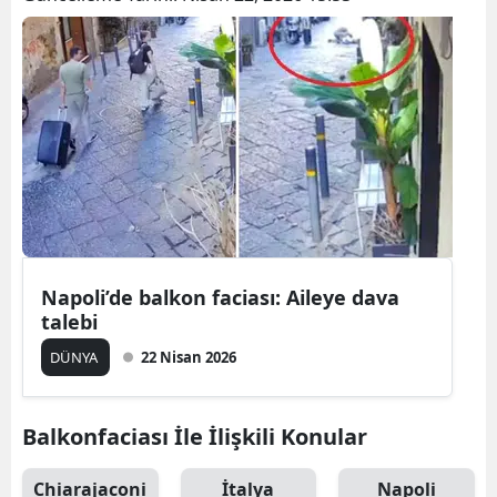
Bilecik
Bingöl
Bitlis
Bolu
Burdur
Bursa
Napoli’de balkon faciası: Aileye dava
Çanakkale
talebi
Çankırı
DÜNYA
22 Nisan 2026
Çorum
Balkonfaciası İle İlişkili Konular
Denizli
Diyarbakır
Chiarajaconi
İtalya
Napoli