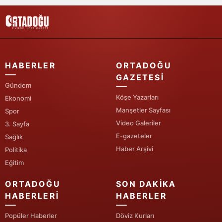
Mersin
İstanbul
İzmir
HABERLER
ORTADOĞU
Kars
GAZETESI
Gündem
Kastamonu
Köşe Yazarları
Ekonomi
Manşetler Sayfası
Spor
Kayseri
Video Galeriler
3. Sayfa
Kırklareli
E-gazeteler
Sağlık
Haber Arşivi
Politika
Kırşehir
Eğitim
Kocaeli
ORTADOĞU
SON DAKIKA
HABERLERI
HABERLER
Konya
Popüler Haberler
Döviz Kurları
Kütahya