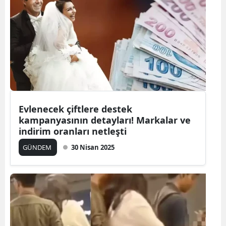
Bilecik
Bingöl
Bitlis
Bolu
Burdur
Evlenecek çiftlere destek
Bursa
kampanyasının detayları! Markalar ve
indirim oranları netleşti
Çanakkale
GÜNDEM
30 Nisan 2025
Çankırı
Çorum
Denizli
Diyarbakır