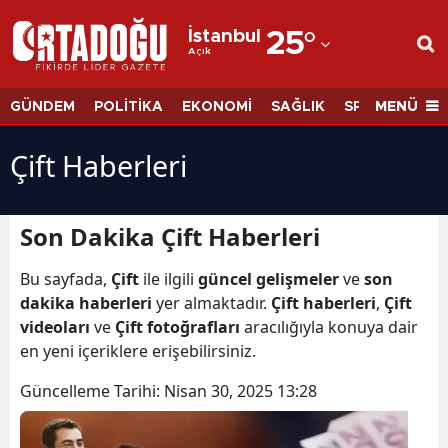
İstanbul
25
°
Açık
Adana
Adıyaman
MENÜ
GÜNDEM
POLİTİKA
EKONOMİ
SAĞLIK
SPOR
BİLİM
Afyonkarahisar
Çift Haberleri
Ağrı
Amasya
Son Dakika Çift Haberleri
Ankara
Bu sayfada,
Çift
ile ilgili
güncel gelişmeler
ve
son
dakika haberleri
yer almaktadır.
Çift haberleri
,
Çift
Antalya
videoları
ve
Çift fotoğrafları
aracılığıyla konuya dair
Artvin
en yeni içeriklere erişebilirsiniz.
Aydın
Güncelleme Tarihi:
Nisan 30, 2025 13:28
Balıkesir