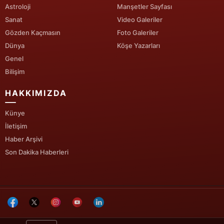
Astroloji
Manşetler Sayfası
Malatya
Sanat
Video Galeriler
Gözden Kaçmasın
Foto Galeriler
Manisa
Dünya
Köşe Yazarları
Kahramanmaraş
Genel
Bilişim
Mardin
HAKKIMIZDA
Muğla
Künye
Muş
İletişim
Nevşehir
Haber Arşivi
Son Dakika Haberleri
Niğde
Ordu
Rize
Sakarya