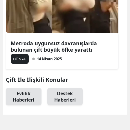
Edirne
Elazığ
Erzincan
Metroda uygunsuz davranışlarda
Erzurum
bulunan çift büyük öfke yarattı
Eskişehir
DÜNYA
14 Nisan 2025
Gaziantep
Giresun
Çift İle İlişkili Konular
Gümüşhane
Evlilik
Destek
Haberleri
Haberleri
Hakkari
Hatay
Isparta