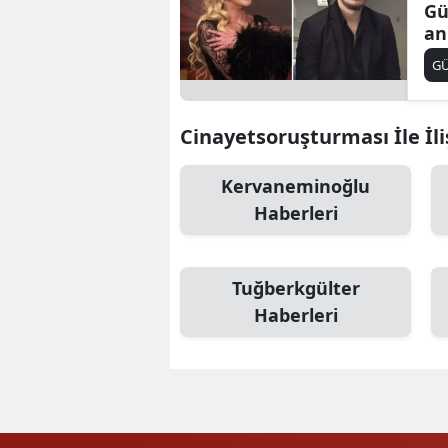
Gü
an
da
G
'T
be
Cinayetsoruşturması İle İli
Kervaneminoğlu
Haberleri
Tuğberkgülter
Haberleri