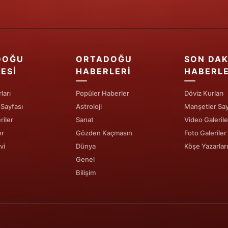
Edirne
Elazığ
Erzincan
DOĞU
ORTADOĞU
SON DAK
ESI
HABERLERI
HABERL
Erzurum
ları
Popüler Haberler
Döviz Kurları
Eskişehir
 Sayfası
Astroloji
Manşetler Say
Gaziantep
riler
Sanat
Video Galerile
er
Gözden Kaçmasın
Foto Galeriler
Giresun
vi
Dünya
Köşe Yazarları
Gümüşhane
Genel
Bilişim
Hakkari
Hatay
Isparta