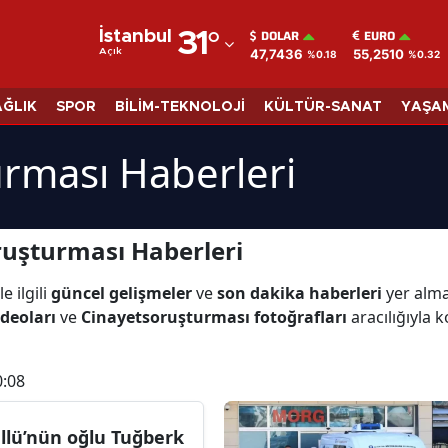
DOLAR
EURO
İstanbul
31
°
47,7436
55,2510
Açık
%0.18
%0.32
Adana
Adıyaman
AĞLIK
SPOR
BİLİM-TEKNOLOJİ
KÜLTÜR-SANAT
YAŞA
Afyonkarahisar
rması Haberleri
Ağrı
Amasya
ruşturması Haberleri
Ankara
le ilgili
güncel gelişmeler
ve
son dakika haberleri
yer alma
Antalya
deoları
ve
Cinayetsoruşturması fotoğrafları
aracılığıyla k
Artvin
0:08
Aydın
Balıkesir
llü’nün oğlu Tuğberk