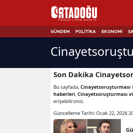
GÜNDEM
POLİTİKA
EKONOMİ
S
Cinayetsoruştu
Son Dakika Cinayetso
Bu sayfada,
Cinayetsoruşturması
i
haberleri
,
Cinayetsoruşturması vi
erişebilirsiniz.
Güncelleme Tarihi:
Ocak 22, 2026 2
Gü