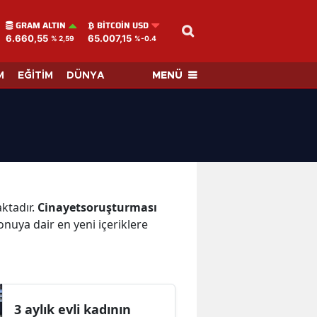
GRAM ALTIN
BITCOIN USD
6.660,55
65.007,15
% 2,59
%-0.4
MENÜ
M
EĞİTİM
DÜNYA
ktadır.
Cinayetsoruşturması
onuya dair en yeni içeriklere
3 aylık evli kadının