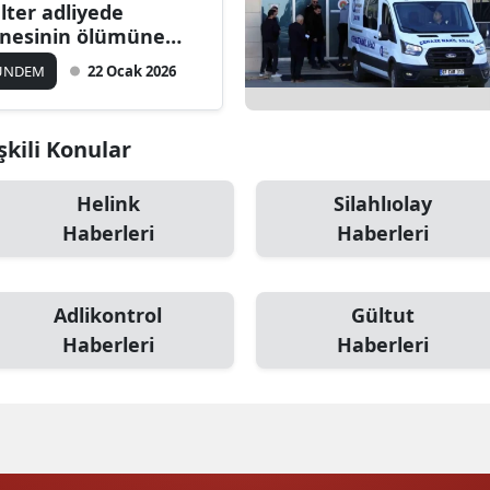
lter adliyede
Bilecik
nesinin ölümüne
ir süreci takip etti :
Bingöl
ÜNDEM
22 Ocak 2026
utuklanmasını
kliyordum'
Bitlis
şkili Konular
Bolu
Helink
Silahlıolay
Burdur
Haberleri
Haberleri
Bursa
Çanakkale
Adlikontrol
Gültut
Çankırı
Haberleri
Haberleri
Çorum
Denizli
Diyarbakır