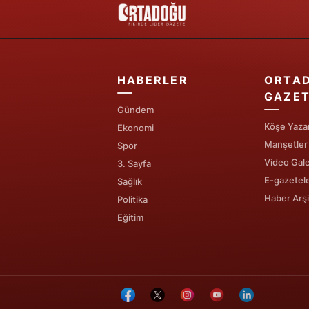
HABERLER
ORTA
GAZET
Gündem
Köşe Yazar
Ekonomi
Manşetler
Spor
Video Gale
3. Sayfa
E-gazetel
Sağlık
Haber Arşi
Politika
Eğitim