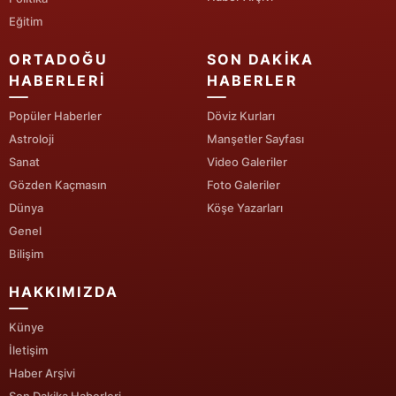
Eğitim
Malatya
ORTADOĞU
SON DAKIKA
Manisa
HABERLERI
HABERLER
Kahramanmaraş
Popüler Haberler
Döviz Kurları
Mardin
Astroloji
Manşetler Sayfası
Sanat
Video Galeriler
Muğla
Gözden Kaçmasın
Foto Galeriler
Muş
Dünya
Köşe Yazarları
Genel
Nevşehir
Bilişim
Niğde
HAKKIMIZDA
Ordu
Künye
İletişim
Rize
Haber Arşivi
Sakarya