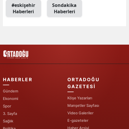
#eskişehir
Sondakika
Mersin
Haberleri
Haberleri
İstanbul
İzmir
Kars
Kastamonu
Kayseri
Kırklareli
HABERLER
ORTADOĞU
GAZETESI
Kırşehir
Gündem
Köşe Yazarları
Ekonomi
Kocaeli
Manşetler Sayfası
Spor
Video Galeriler
3. Sayfa
Konya
E-gazeteler
Sağlık
Kütahya
Haber Arşivi
Politika