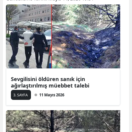
Bilecik
Bingöl
Bitlis
Bolu
Burdur
Bursa
Sevgilisini öldüren sanık için
Çanakkale
ağırlaştırılmış müebbet talebi
Çankırı
3. SAYFA
11 Mayıs 2026
Çorum
Denizli
Diyarbakır