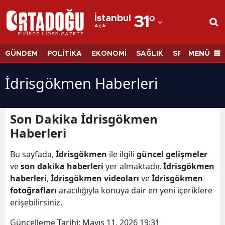
İstanbul
31
°
Açık
Adana
Adıyaman
MENÜ
GÜNDEM
POLİTİKA
EKONOMİ
SAĞLIK
SPOR
BİLİM
Afyonkarahisar
İdrisgökmen Haberleri
Ağrı
Amasya
Son Dakika İdrisgökmen
Haberleri
Ankara
Antalya
Bu sayfada,
İdrisgökmen
ile ilgili
güncel gelişmeler
ve
son dakika haberleri
yer almaktadır.
İdrisgökmen
Artvin
haberleri
,
İdrisgökmen videoları
ve
İdrisgökmen
fotoğrafları
aracılığıyla konuya dair en yeni içeriklere
Aydın
erişebilirsiniz.
Balıkesir
Güncelleme Tarihi:
Mayıs 11, 2026 19:31