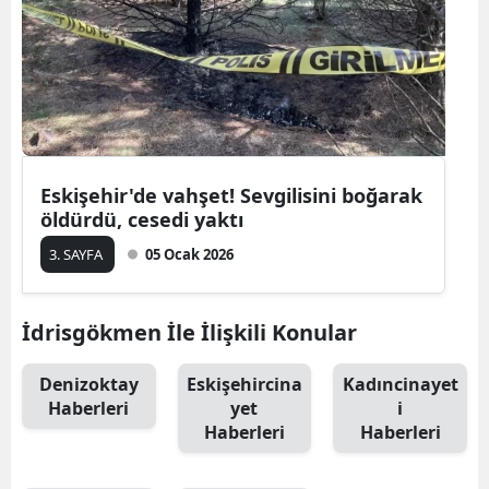
Edirne
Elazığ
Erzincan
Erzurum
Eskişehir'de vahşet! Sevgilisini boğarak
Eskişehir
öldürdü, cesedi yaktı
Gaziantep
3. SAYFA
05 Ocak 2026
Giresun
İdrisgökmen İle İlişkili Konular
Gümüşhane
Denizoktay
Eskişehircina
Kadıncinayet
Hakkari
Haberleri
yet
i
Hatay
Haberleri
Haberleri
Isparta