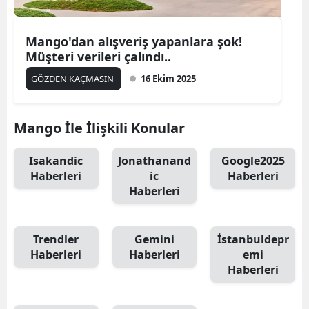
Mersin
Mango'dan alışveriş yapanlara şok!
İstanbul
Müşteri verileri çalındı..
İzmir
GÖZDEN KAÇMASIN
16 Ekim 2025
Kars
Mango İle İlişkili Konular
Kastamonu
Isakandic
Jonathanand
Google2025
Kayseri
Haberleri
ic
Haberleri
Kırklareli
Haberleri
Kırşehir
Trendler
Gemini
İstanbuldepr
Kocaeli
Haberleri
Haberleri
emi
Haberleri
Konya
Kütahya