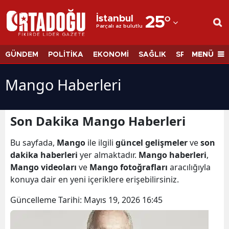
İstanbul
25
°
Parçalı az bulutlu
Adana
Adıyaman
MENÜ
GÜNDEM
POLİTİKA
EKONOMİ
SAĞLIK
SPOR
BİLİM
Afyonkarahisar
Mango Haberleri
Ağrı
Amasya
Son Dakika Mango Haberleri
Ankara
Bu sayfada,
Mango
ile ilgili
güncel gelişmeler
ve
son
dakika haberleri
yer almaktadır.
Mango haberleri
,
Antalya
Mango videoları
ve
Mango fotoğrafları
aracılığıyla
Artvin
konuya dair en yeni içeriklere erişebilirsiniz.
Aydın
Güncelleme Tarihi:
Mayıs 19, 2026 16:45
Balıkesir