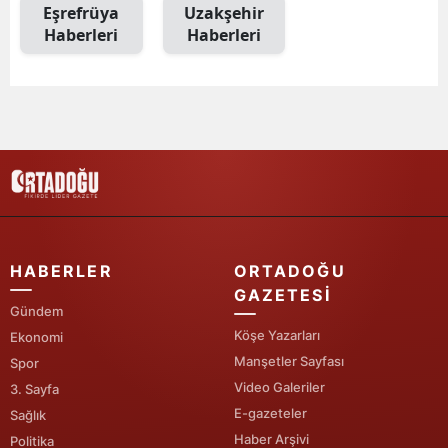
Eşrefrüya
Uzakşehir
Malatya
Haberleri
Haberleri
Manisa
Kahramanmaraş
Mardin
Muğla
Muş
HABERLER
ORTADOĞU
Nevşehir
GAZETESI
Gündem
Niğde
Köşe Yazarları
Ekonomi
Ordu
Manşetler Sayfası
Spor
Video Galeriler
3. Sayfa
Rize
E-gazeteler
Sağlık
Sakarya
Haber Arşivi
Politika