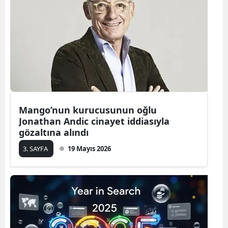
Bilecik
Bingöl
Bitlis
Bolu
Burdur
Mango’nun kurucusunun oğlu
Bursa
Jonathan Andic cinayet iddiasıyla
gözaltına alındı
Çanakkale
3. SAYFA
19 Mayıs 2026
Çankırı
Çorum
Denizli
Diyarbakır