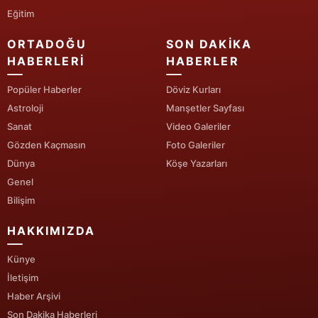
Eğitim
Samsun
ORTADOĞU
SON DAKIKA
Siirt
HABERLERI
HABERLER
Sinop
Popüler Haberler
Döviz Kurları
Astroloji
Manşetler Sayfası
Sivas
Sanat
Video Galeriler
Tekirdağ
Gözden Kaçmasın
Foto Galeriler
Dünya
Köşe Yazarları
Tokat
Genel
Trabzon
Bilişim
Tunceli
HAKKIMIZDA
Şanlıurfa
Künye
İletişim
Uşak
Haber Arşivi
Van
Son Dakika Haberleri