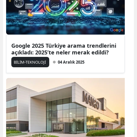
Edirne
Elazığ
Erzincan
Google 2025 Türkiye arama trendlerini
Erzurum
açıkladı: 2025’te neler merak edildi?
Eskişehir
BİLİM-TEKNOLOJİ
04 Aralık 2025
Gaziantep
Giresun
Gümüşhane
Hakkari
Hatay
Isparta