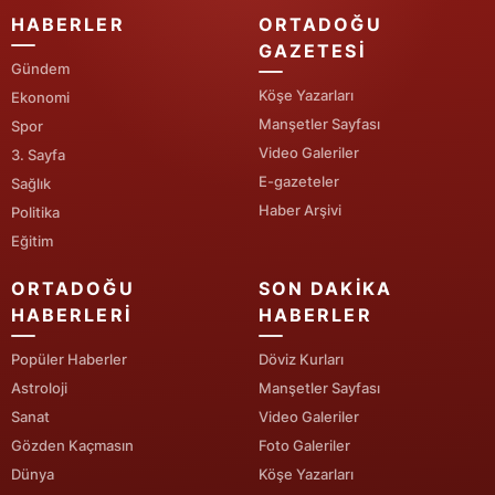
HABERLER
ORTADOĞU
GAZETESI
Gündem
Köşe Yazarları
Ekonomi
Manşetler Sayfası
Spor
Video Galeriler
3. Sayfa
E-gazeteler
Sağlık
Haber Arşivi
Politika
Eğitim
ORTADOĞU
SON DAKIKA
HABERLERI
HABERLER
Popüler Haberler
Döviz Kurları
Astroloji
Manşetler Sayfası
Sanat
Video Galeriler
Gözden Kaçmasın
Foto Galeriler
Dünya
Köşe Yazarları