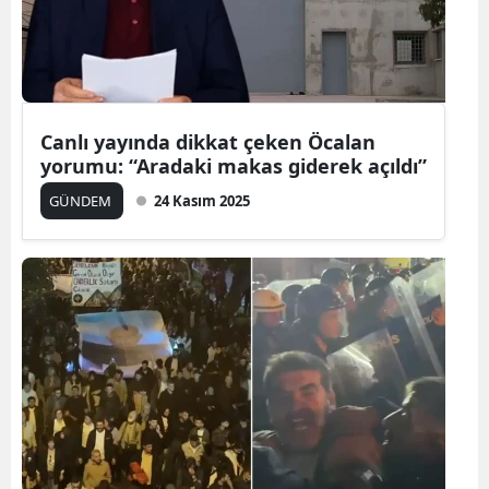
Yozgat
Zonguldak
Aksaray
Canlı yayında dikkat çeken Öcalan
yorumu: “Aradaki makas giderek açıldı”
Bayburt
GÜNDEM
24 Kasım 2025
Karaman
Kırıkkale
Batman
Şırnak
Bartın
Ardahan
Iğdır