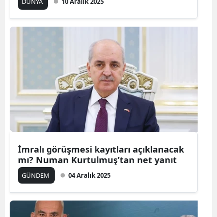
DÜNYA
10 Aralık 2025
Malatya
Manisa
Kahramanmaraş
Mardin
Muğla
Muş
Nevşehir
İmralı görüşmesi kayıtları açıklanacak
Niğde
mı? Numan Kurtulmuş’tan net yanıt
Ordu
GÜNDEM
04 Aralık 2025
Rize
Sakarya