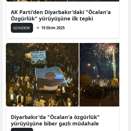
AK Parti'den Diyarbakır'daki "Öcalan'a
Yalova
Özgürlük" yürüyüşüne ilk tepki
Karabük
GÜNDEM
19 Ekim 2025
Kilis
Osmaniye
Düzce
Diyarbakır'da "Öcalan'a özgürlük"
yürüyüşüne biber gazlı müdahale