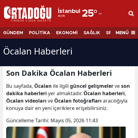
İstanbul
25
°
Açık
Adana
Adıyaman
MENÜ
GÜNDEM
POLİTİKA
EKONOMİ
SAĞLIK
SPOR
BİLİM
Afyonkarahisar
Öcalan Haberleri
Ağrı
Amasya
Son Dakika Öcalan Haberleri
Ankara
Bu sayfada,
Öcalan
ile ilgili
güncel gelişmeler
ve
son
dakika haberleri
yer almaktadır.
Öcalan haberleri
,
Antalya
Öcalan videoları
ve
Öcalan fotoğrafları
aracılığıyla
Artvin
konuya dair en yeni içeriklere erişebilirsiniz.
Aydın
Güncelleme Tarihi:
Mayıs 05, 2026 11:43
Balıkesir