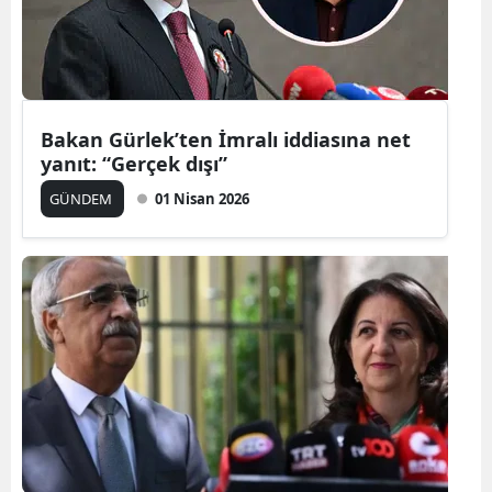
Edirne
Elazığ
Erzincan
Bakan Gürlek’ten İmralı iddiasına net
yanıt: “Gerçek dışı”
Erzurum
GÜNDEM
01 Nisan 2026
Eskişehir
Gaziantep
Giresun
Gümüşhane
Hakkari
Hatay
Isparta