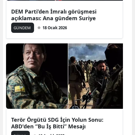
Mersin
DEM Parti’den İmralı görüşmesi
açıklaması: Ana gündem Suriye
İstanbul
GÜNDEM
18 Ocak 2026
İzmir
Kars
Kastamonu
Kayseri
Kırklareli
Kırşehir
Kocaeli
Terör Örgütü SDG İçin Yolun Sonu:
Konya
ABD'den “Bu İş Bitti” Mesajı
Kütahya