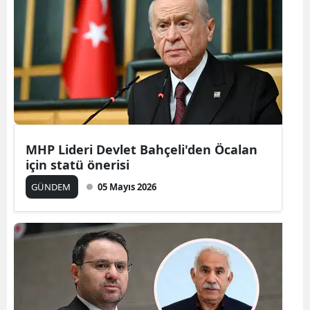
Bilecik
Bingöl
Bitlis
Bolu
Burdur
MHP Lideri Devlet Bahçeli'den Öcalan
Bursa
için statü önerisi
Çanakkale
GÜNDEM
05 Mayıs 2026
Çankırı
Çorum
Denizli
Diyarbakır