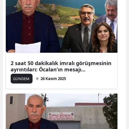
Samsun
Siirt
Sinop
Sivas
Tekirdağ
2 saat 50 dakikalık imralı görüşmesinin
Tokat
ayrıntıları: Öcalan’ın mesajı...
GÜNDEM
26 Kasım 2025
Trabzon
Tunceli
Şanlıurfa
Uşak
Van