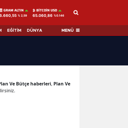
GRAM ALTIN
BITCOIN USD
6.660,55
65.060,86
% 2,59
%0.146
MENÜ
M
EĞİTİM
DÜNYA
Plan Ve Bütçe haberleri
,
Plan Ve
irsiniz.