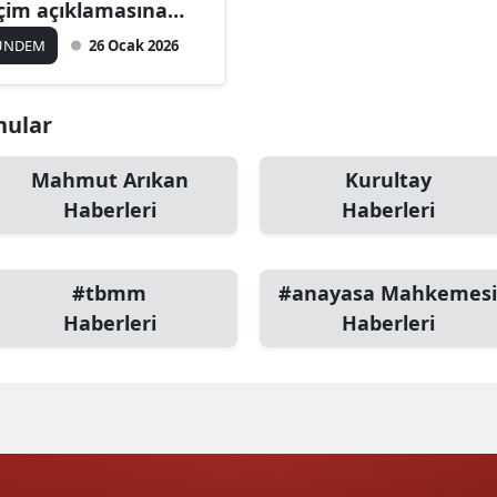
çim açıklamasına
Bilecik
nıt
ÜNDEM
26 Ocak 2026
Bingöl
Bitlis
onular
Bolu
Mahmut Arıkan
Kurultay
Burdur
Haberleri
Haberleri
Bursa
#tbmm
#anayasa Mahkemesi
Çanakkale
Haberleri
Haberleri
Çankırı
Çorum
Denizli
Diyarbakır