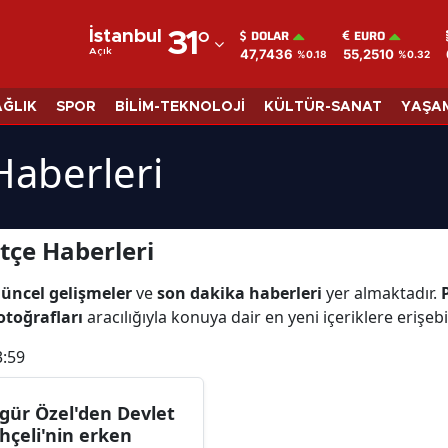
DOLAR
EURO
İstanbul
31
°
47,7436
55,2510
Açık
%0.18
%0.32
Adana
Adıyaman
AĞLIK
SPOR
BİLİM-TEKNOLOJİ
KÜLTÜR-SANAT
YAŞA
Afyonkarahisar
Haberleri
Ağrı
Amasya
tçe Haberleri
Ankara
üncel gelişmeler
ve
son dakika haberleri
yer almaktadır.
Antalya
otoğrafları
aracılığıyla konuya dair en yeni içeriklere erişebil
Artvin
3:59
Aydın
gür Özel'den Devlet
Balıkesir
hçeli'nin erken