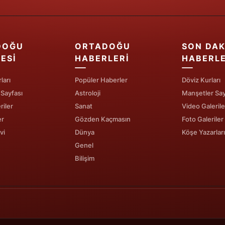
Edirne
Elazığ
DOĞU
ORTADOĞU
SON DAK
Erzincan
ESI
HABERLERI
HABERL
Erzurum
ları
Popüler Haberler
Döviz Kurları
 Sayfası
Astroloji
Manşetler Say
Eskişehir
riler
Sanat
Video Galerile
Gaziantep
er
Gözden Kaçmasın
Foto Galeriler
vi
Dünya
Köşe Yazarları
Giresun
Genel
Gümüşhane
Bilişim
Hakkari
Hatay
Isparta