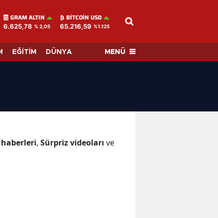
GRAM ALTIN
BITCOIN USD
6.625,78
65.216,59
% 2,05
%1.125
MENÜ
M
EĞİTİM
DÜNYA
 haberleri
,
Sürpriz videoları
ve