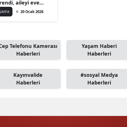
rendi, aileyi eve
Bilecik
ğırınca şaşkınlık
 SAYFA
20 Ocak 2026
şandı
Bingöl
Bitlis
Bolu
Cep Telefonu Kamerası
Yaşam Haberi
Burdur
Haberleri
Haberleri
Bursa
Kayınvalide
#sosyal Medya
Çanakkale
Haberleri
Haberleri
Çankırı
Çorum
Denizli
Diyarbakır