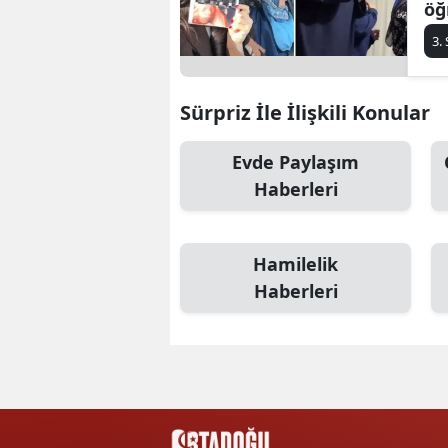
öğ
ça
3.
ya
Sürpriz İle İlişkili Konular
Evde Paylaşım
Haberleri
Hamilelik
Haberleri