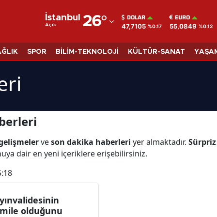
DOLAR
EURO
İstanbul
26
°
47,7105
55,0849
Açık
%0.17
%0.12
Adana
Adıyaman
AĞLIK
SPOR
BİLİM-TEKNOLOJİ
KÜLTÜR-SANAT
YAŞA
Afyonkarahisar
eri
Ağrı
Amasya
berleri
Ankara
gelişmeler
ve
son dakika haberleri
yer almaktadır.
Sürpriz
Antalya
uya dair en yeni içeriklere erişebilirsiniz.
Artvin
5:18
Aydın
yınvalidesinin
Balıkesir
mile olduğunu