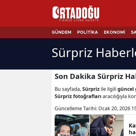
GÜNDEM
POLİTİKA
EKONOMİ
S
Sürpriz Haberl
Son Dakika Sürpriz Ha
Bu sayfada,
Sürpriz
ile ilgili
güncel 
Sürpriz fotoğrafları
aracılığıyla kon
Güncelleme Tarihi:
Ocak 20, 2026 1
Ka
ha