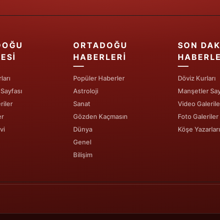
Edirne
Elazığ
DOĞU
ORTADOĞU
SON DAK
Erzincan
ESI
HABERLERI
HABERL
Erzurum
ları
Popüler Haberler
Döviz Kurları
 Sayfası
Astroloji
Manşetler Say
Eskişehir
riler
Sanat
Video Galerile
Gaziantep
er
Gözden Kaçmasın
Foto Galeriler
vi
Dünya
Köşe Yazarları
Giresun
Genel
Gümüşhane
Bilişim
Hakkari
Hatay
Isparta