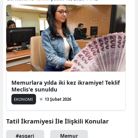
Bilecik
Bingöl
Bitlis
Bolu
Burdur
Bursa
Memurlara yılda iki kez ikramiye! Teklif
Çanakkale
Meclis'e sunuldu
Çankırı
EKONOMİ
13 Şubat 2026
Çorum
Tatil İkramiyesi İle İlişkili Konular
Denizli
Diyarbakır
#asgari
Memur