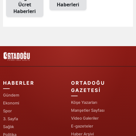
Ücret
Haberleri
Edirne
Haberleri
Elazığ
Erzincan
Erzurum
Eskişehir
Gaziantep
Giresun
HABERLER
ORTADOĞU
GAZETESI
Gümüşhane
Gündem
Köşe Yazarları
Ekonomi
Hakkari
Manşetler Sayfası
Spor
Video Galeriler
3. Sayfa
Hatay
E-gazeteler
Sağlık
Isparta
Haber Arşivi
Politika