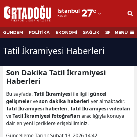
İstanbul
27
°
Kapalı
Adana
Adıyaman
MENÜ
GÜNDEM
POLİTİKA
EKONOMİ
SAĞLIK
SPOR
BİLİM
Afyonkarahisar
Tatil İkramiyesi Haberleri
Ağrı
Amasya
Son Dakika Tatil İkramiyesi
Haberleri
Ankara
Antalya
Bu sayfada,
Tatil İkramiyesi
ile ilgili
güncel
gelişmeler
ve
son dakika haberleri
yer almaktadır.
Artvin
Tatil İkramiyesi haberleri
,
Tatil İkramiyesi videoları
ve
Tatil İkramiyesi fotoğrafları
aracılığıyla konuya
Aydın
dair en yeni içeriklere erişebilirsiniz.
Balıkesir
Güncelleme Tarihi:
Şubat 13, 2026 14:42