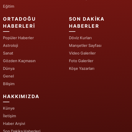
Eğitim
Mersin
ORTADOĞU
SON DAKIKA
İstanbul
HABERLERI
HABERLER
İzmir
Popüler Haberler
Döviz Kurları
Kars
Astroloji
Manşetler Sayfası
Sanat
Video Galeriler
Kastamonu
Gözden Kaçmasın
Foto Galeriler
Kayseri
Dünya
Köşe Yazarları
Genel
Kırklareli
Bilişim
Kırşehir
HAKKIMIZDA
Kocaeli
Künye
İletişim
Konya
Haber Arşivi
Kütahya
Son Dakika Haberleri