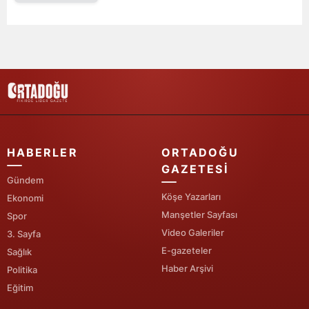
Edirne
Elazığ
Erzincan
Erzurum
Eskişehir
HABERLER
ORTADOĞU
Gaziantep
GAZETESI
Gündem
Giresun
Köşe Yazarları
Ekonomi
Gümüşhane
Manşetler Sayfası
Spor
Video Galeriler
3. Sayfa
Hakkari
E-gazeteler
Sağlık
Haber Arşivi
Politika
Hatay
Eğitim
Isparta