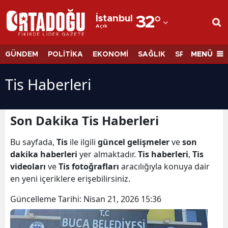
İstanbul
32
°
Açık
Adana
Adıyaman
MENÜ
GÜNDEM
POLİTİKA
EKONOMİ
SAĞLIK
SPOR
BİLİM
Afyonkarahisar
Tis Haberleri
Ağrı
Amasya
Son Dakika Tis Haberleri
Ankara
Bu sayfada,
Tis
ile ilgili
güncel gelişmeler
ve
son
dakika haberleri
yer almaktadır.
Tis haberleri
,
Tis
Antalya
videoları
ve
Tis fotoğrafları
aracılığıyla konuya dair
Artvin
en yeni içeriklere erişebilirsiniz.
Aydın
Güncelleme Tarihi:
Nisan 21, 2026 15:36
Balıkesir