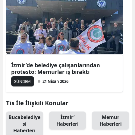
Bilecik
Bingöl
Bitlis
Bolu
Burdur
İzmir’de belediye çalışanlarından
Bursa
protesto: Memurlar iş bıraktı
Çanakkale
GÜNDEM
21 Nisan 2026
Çankırı
Tis İle İlişkili Konular
Çorum
Bucabelediye
İzmir’
Memur
Denizli
si
Haberleri
Haberleri
Diyarbakır
Haberleri