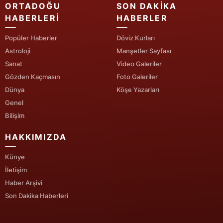
ORTADOĞU
SON DAKIKA
Mersin
HABERLERI
HABERLER
İstanbul
Popüler Haberler
Döviz Kurları
Astroloji
Manşetler Sayfası
İzmir
Sanat
Video Galeriler
Kars
Gözden Kaçmasın
Foto Galeriler
Dünya
Köşe Yazarları
Kastamonu
Genel
Kayseri
Bilişim
Kırklareli
HAKKIMIZDA
Kırşehir
Künye
İletişim
Kocaeli
Haber Arşivi
Son Dakika Haberleri
Konya
Kütahya