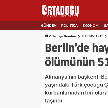
GÜNDEM
POLİTİKA
EKONOMİ
S
KÜLTÜR-SANAT
Ortadoğu Gazetesi
Berlin’de ha
ölümünün 51.
Almanya’nın başkenti Ber
yaşındaki Türk çocuğu Çe
kurbanlarından biri olar
taşındı.