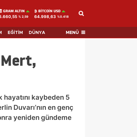
GRAM ALTIN
BITCOIN USD
6.660,55
64.998,63
% 2,59
%0.418
MENÜ
M
EĞİTİM
DÜNYA
 Mert,
ek hayatını kaybeden 5
rlin Duvarı’nın en genç
r sonra yeniden gündeme