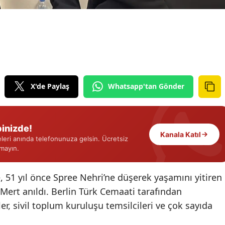
Edirne
Elazığ
Erzincan
Erzurum
X'de Paylaş
Whatsapp'tan Gönder
Eskişehir
Gaziantep
inizde!
Kanala Katıl
Giresun
eri anında telefonunuza gelsin. Ücretsiz
rmayın.
Gümüşhane
, 51 yıl önce Spree Nehri’ne düşerek yaşamını yitiren
Hakkari
Mert anıldı. Berlin Türk Cemaati tarafından
Hatay
er, sivil toplum kuruluşu temsilcileri ve çok sayıda
Isparta