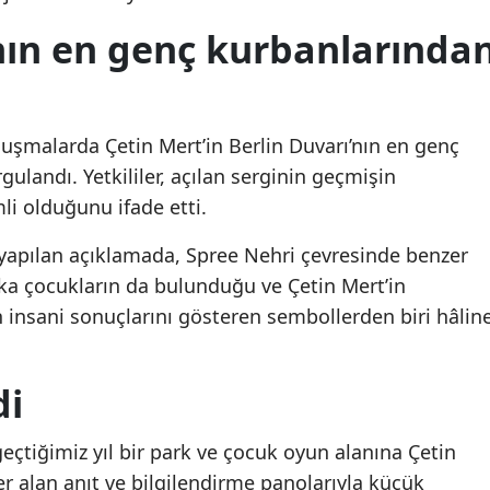
Malatya
’nın en genç kurbanlarında
Beylikdüzü'nde şüpheli
Beylikdüzü'nde şüphe
ölüm: Kadın evinde ölü
ölüm: Kadın evinde öl
Manisa
bulundu
bulundu
Kahramanmaraş
uşmalarda Çetin Mert’in Berlin Duvarı’nın en genç
Mardin
ulandı. Yetkililer, açılan serginin geçmişin
i olduğunu ifade etti.
Muğla
 yapılan açıklamada, Spree Nehri çevresinde benzer
Muş
ka çocukların da bulunduğu ve Çetin Mert’in
Nevşehir
ın insani sonuçlarını gösteren sembollerden biri hâlin
Niğde
di
Ordu
Rize
eçtiğimiz yıl bir park ve çocuk oyun alanına Çetin
yer alan anıt ve bilgilendirme panolarıyla küçük
Sakarya