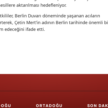
sillere aktarılması hedefleniyor.
Samsun
kililer, Berlin Duvarı döneminde yaşanan acıların
Siirt
terek, Çetin Mert’in adının Berlin tarihinde önemli bi
Sinop
 edeceğini ifade etti.
Sivas
Tekirdağ
Tokat
Trabzon
Tunceli
Şanlıurfa
Uşak
DOĞU
ORTADOĞU
SON DAK
Van