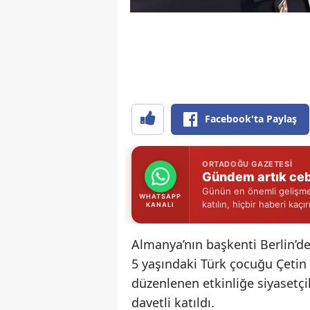
Facebook'ta Paylaş
ORTADOĞU GAZETESI
Gündem artık ceb
Günün en önemli gelişmel
WHATSAPP
katılın, hiçbir haberi kaçı
KANALI
Almanya’nın başkenti Berlin’de
5 yaşındaki Türk çocuğu Çetin 
düzenlenen etkinliğe siyasetçil
davetli katıldı.