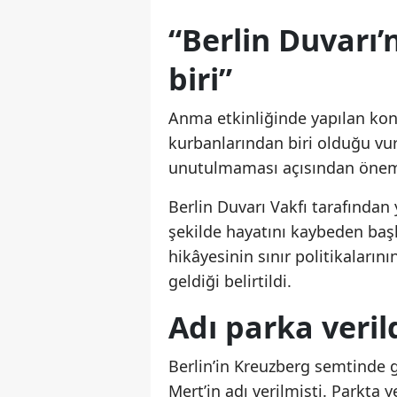
“Berlin Duvarı
biri”
Anma etkinliğinde yapılan kon
kurbanlarından biri olduğu vurg
unutulmaması açısından öneml
Berlin Duvarı Vakfı tarafından
şekilde hayatını kaybeden baş
hikâyesinin sınır politikaların
geldiği belirtildi.
Adı parka veril
Berlin’in Kreuzberg semtinde g
Mert’in adı verilmişti. Parkta 