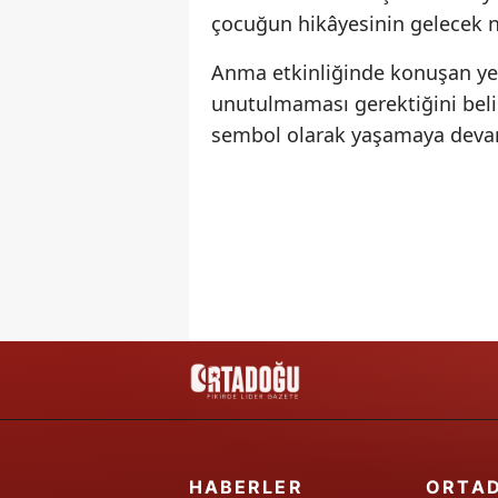
çocuğun hikâyesinin gelecek ne
Anma etkinliğinde konuşan yet
unutulmaması gerektiğini belir
sembol olarak yaşamaya devam
HABERLER
ORTA