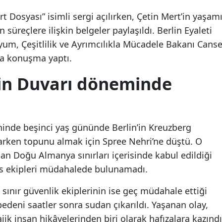
Mersin
 Dosyası” isimli sergi açılırken, Çetin Mert’in yaşam
üreçlere ilişkin belgeler paylaşıldı. Berlin Eyaleti
İstanbul
 Uyum, Çeşitlilik ve Ayrımcılıkla Mücadele Bakanı Canse
İzmir
a konuşma yaptı.
Kars
rlin Duvarı döneminde
Kastamonu
Kayseri
hinde beşinci yaş gününde Berlin’in Kreuzberg
Kırklareli
arken topunu almak için Spree Nehri’ne düştü. O
 Doğu Almanya sınırları içerisinde kabul edildiği
Kırşehir
olis ekipleri müdahalede bulunamadı.
Kocaeli
ınır güvenlik ekiplerinin ise geç müdahale ettiği
Konya
z bedeni saatler sonra sudan çıkarıldı. Yaşanan olay,
Kütahya
ik insan hikâyelerinden biri olarak hafızalara kazındı