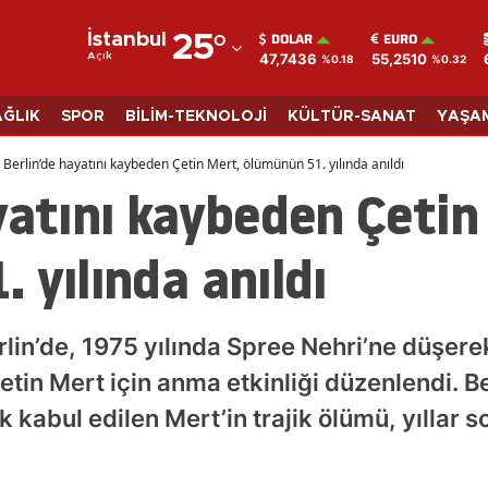
DOLAR
EURO
İstanbul
25
°
47,7436
55,2510
Açık
%0.18
%0.32
Adana
Adıyaman
AĞLIK
SPOR
BİLİM-TEKNOLOJİ
KÜLTÜR-SANAT
YAŞA
Afyonkarahisar
Berlin’de hayatını kaybeden Çetin Mert, ölümünün 51. yılında anıldı
yatını kaybeden Çetin
Ağrı
Amasya
 yılında anıldı
Ankara
Antalya
lin’de, 1975 yılında Spree Nehri’ne düşer
Artvin
tin Mert için anma etkinliği düzenlendi. Be
ak kabul edilen Mert’in trajik ölümü, yılla
Aydın
Balıkesir