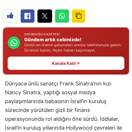
Edirne
Elazığ
Erzincan
ORTADOĞU GAZETESI
Gündem artık cebinizde!
Erzurum
Günün en önemli gelişmeleri anında telefonunuza gelsin.
Ücretsiz katılın, hiçbir haberi kaçırmayın.
Eskişehir
Kanala Katıl
Gaziantep
Giresun
Dünyaca ünlü sanatçı Frank Sinatra’nın kızı
Gümüşhane
Nancy Sinatra, yaptığı sosyal medya
paylaşımlarında babasının İsrail’in kuruluş
Hakkari
sürecinde yürütülen gizli bir finans
Hatay
operasyonunda rol aldığını öne sürdü. İddialar,
İsrail’in kuruluş yıllarında Hollywood çevreleri ile
Isparta