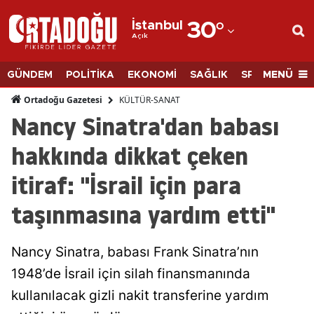
İstanbul
30
°
Açık
Adana
Adıyaman
MENÜ
GÜNDEM
POLİTİKA
EKONOMİ
SAĞLIK
SPOR
BİLİM
Afyonkarahisar
KÜLTÜR-SANAT
Ortadoğu Gazetesi
Nancy Sinatra'dan babası
Ağrı
hakkında dikkat çeken
Amasya
itiraf: "İsrail için para
Ankara
taşınmasına yardım etti"
Antalya
Artvin
Nancy Sinatra, babası Frank Sinatra’nın
Aydın
1948’de İsrail için silah finansmanında
kullanılacak gizli nakit transferine yardım
Balıkesir