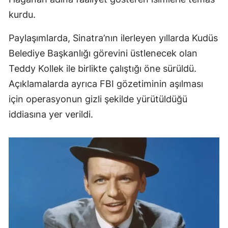
kurdu.
Malatya
Manisa
Paylaşımlarda, Sinatra’nın ilerleyen yıllarda Kudüs
Belediye Başkanlığı görevini üstlenecek olan
Kahramanmaraş
Teddy Kollek ile birlikte çalıştığı öne sürüldü.
Mardin
Açıklamalarda ayrıca FBI gözetiminin aşılması
için operasyonun gizli şekilde yürütüldüğü
Muğla
iddiasına yer verildi.
Muş
Nevşehir
Niğde
Ordu
Rize
Sakarya