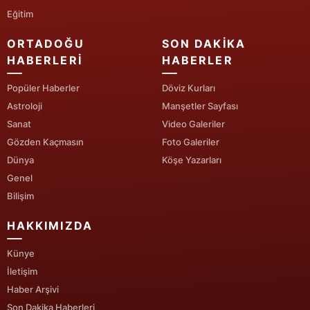
Eğitim
ORTADOĞU
SON DAKIKA
HABERLERI
HABERLER
Popüler Haberler
Döviz Kurları
Astroloji
Manşetler Sayfası
Sanat
Video Galeriler
Gözden Kaçmasın
Foto Galeriler
Dünya
Köşe Yazarları
Genel
Bilişim
HAKKIMIZDA
Künye
İletişim
Haber Arşivi
Son Dakika Haberleri