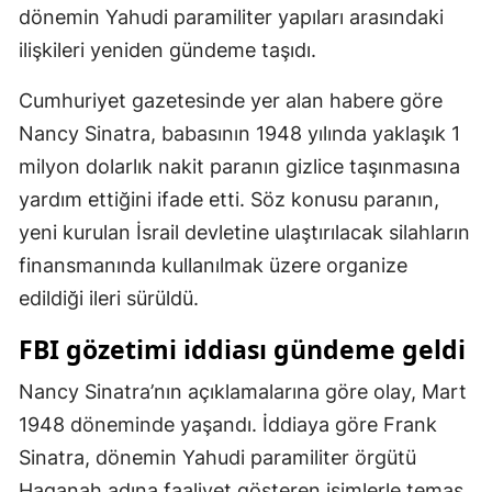
dönemin Yahudi paramiliter yapıları arasındaki
Mersin
ilişkileri yeniden gündeme taşıdı.
İstanbul
Cumhuriyet gazetesinde yer alan habere göre
İzmir
Nancy Sinatra, babasının 1948 yılında yaklaşık 1
Kars
milyon dolarlık nakit paranın gizlice taşınmasına
yardım ettiğini ifade etti. Söz konusu paranın,
Kastamonu
yeni kurulan İsrail devletine ulaştırılacak silahların
Kayseri
finansmanında kullanılmak üzere organize
edildiği ileri sürüldü.
Kırklareli
FBI gözetimi iddiası gündeme geldi
Kırşehir
Kocaeli
Nancy Sinatra’nın açıklamalarına göre olay, Mart
1948 döneminde yaşandı. İddiaya göre Frank
Konya
Sinatra, dönemin Yahudi paramiliter örgütü
Kütahya
Haganah adına faaliyet gösteren isimlerle temas