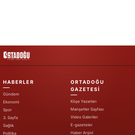
Yalova
Karabük
Kilis
Osmaniye
Düzce
HABERLER
ORTADOĞU
GAZETESI
Gündem
Köşe Yazarları
Ekonomi
Manşetler Sayfası
Spor
Video Galeriler
3. Sayfa
E-gazeteler
Sağlık
Haber Arşivi
Politika