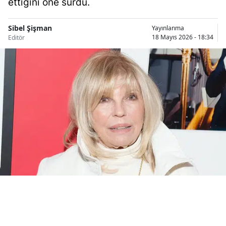
ettiğini öne sürdü.
Bilecik
Sibel Şişman
Yayınlanma
Bingöl
18 Mayıs 2026 - 18:34
Editör
Bitlis
Bolu
Burdur
Bursa
Çanakkale
Çankırı
Çorum
Denizli
Diyarbakır