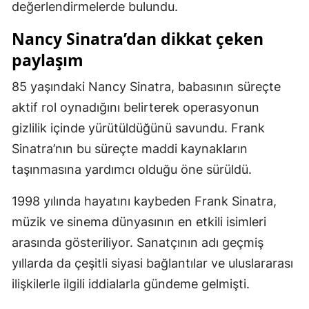
değerlendirmelerde bulundu.
Yozgat
Nancy Sinatra’dan dikkat çeken
Zonguldak
paylaşım
Aksaray
85 yaşındaki Nancy Sinatra, babasının süreçte
aktif rol oynadığını belirterek operasyonun
Bayburt
gizlilik içinde yürütüldüğünü savundu. Frank
Karaman
Sinatra’nın bu süreçte maddi kaynakların
Kırıkkale
taşınmasına yardımcı olduğu öne sürüldü.
Batman
1998 yılında hayatını kaybeden Frank Sinatra,
müzik ve sinema dünyasının en etkili isimleri
Şırnak
arasında gösteriliyor. Sanatçının adı geçmiş
Bartın
yıllarda da çeşitli siyasi bağlantılar ve uluslararası
Ardahan
ilişkilerle ilgili iddialarla gündeme gelmişti.
Iğdır