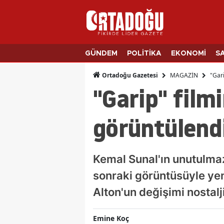
GÜNDEM
POLİTİKA
EKONOMİ
S
MAGAZİN
"Gari
Ortadoğu Gazetesi
"Garip" film
görüntülend
Kemal Sunal'ın unutulmaz 
sonraki görüntüsüyle yen
Alton'un değişimi nostalji
Emine Koç