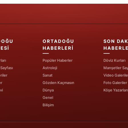
Yozgat
Zonguldak
Aksaray
DOĞU
ORTADOĞU
SON DAK
Bayburt
ESI
HABERLERI
HABERL
Karaman
ları
Popüler Haberler
Döviz Kurları
 Sayfası
Astroloji
Manşetler Say
Kırıkkale
riler
Sanat
Video Galerile
Batman
er
Gözden Kaçmasın
Foto Galeriler
vi
Dünya
Köşe Yazarları
Şırnak
Genel
Bartın
Bilişim
Ardahan
Iğdır