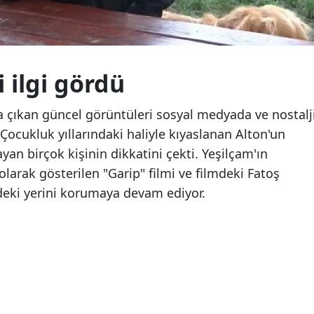
Samsun
Siirt
 ilgi gördü
Sinop
Sivas
ya çıkan güncel görüntüleri sosyal medyada ve nostalj
. Çocukluk yıllarındaki haliyle kıyaslanan Alton'un
Tekirdağ
ayan birçok kişinin dikkatini çekti. Yeşilçam'ın
Tokat
larak gösterilen "Garip" filmi ve filmdeki Fatoş
ndeki yerini korumaya devam ediyor.
Trabzon
Tunceli
Şanlıurfa
Uşak
Van