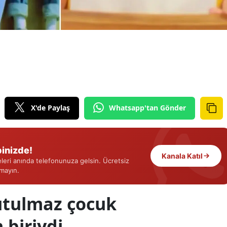
Edirne
Elazığ
Erzincan
Erzurum
Eskişehir
X'de Paylaş
Whatsapp'tan Gönder
Gaziantep
Giresun
inizde!
Kanala Katıl
Gümüşhane
eri anında telefonunuza gelsin. Ücretsiz
rmayın.
Hakkari
utulmaz çocuk
Hatay
 biriydi
Isparta