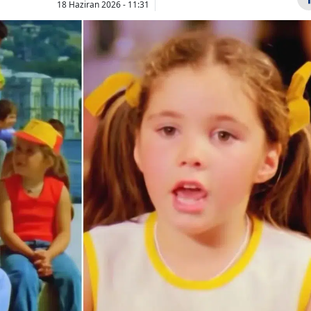
18 Haziran 2026 - 11:31
Bilecik
Bingöl
Bitlis
Bolu
Burdur
Eren Kaşıkçı
Eyüpsultan'
memleketi
galeri saldır
Bursa
Tokat'ta son
ilgili 3 şüph
Çanakkale
yolculuğuna
yaka...
uğurlandı
Çankırı
Çorum
Denizli
Diyarbakır