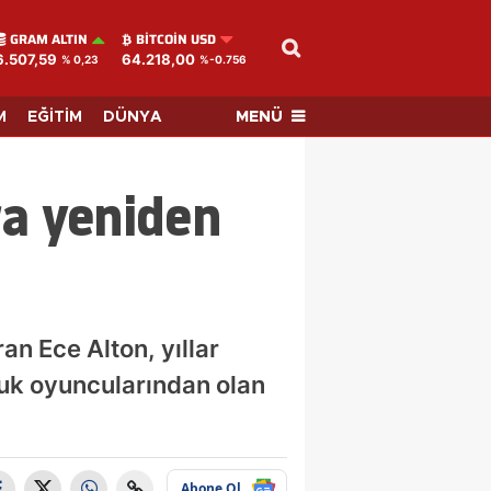
GRAM ALTIN
BITCOIN USD
6.507,59
64.218,00
% 0,23
%-0.756
MENÜ
M
EĞİTİM
DÜNYA
ra yeniden
an Ece Alton, yıllar
cuk oyuncularından olan
Abone Ol