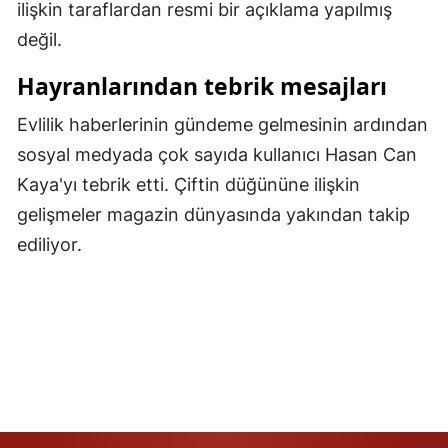
ilişkin taraflardan resmi bir açıklama yapılmış
Samsun
değil.
Siirt
Hayranlarından tebrik mesajları
Sinop
Evlilik haberlerinin gündeme gelmesinin ardından
sosyal medyada çok sayıda kullanıcı Hasan Can
Sivas
Kaya'yı tebrik etti. Çiftin düğününe ilişkin
Tekirdağ
gelişmeler magazin dünyasında yakından takip
Tokat
ediliyor.
Trabzon
Tunceli
Şanlıurfa
Uşak
Van