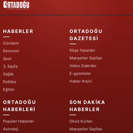
Yozgat
Zonguldak
HABERLER
ORTADOĞU
Aksaray
GAZETESI
Gündem
Bayburt
Köşe Yazarları
Ekonomi
Manşetler Sayfası
Spor
Karaman
Video Galeriler
3. Sayfa
Kırıkkale
E-gazeteler
Sağlık
Haber Arşivi
Politika
Batman
Eğitim
Şırnak
ORTADOĞU
SON DAKIKA
Bartın
HABERLERI
HABERLER
Ardahan
Popüler Haberler
Döviz Kurları
Astroloji
Manşetler Sayfası
Iğdır