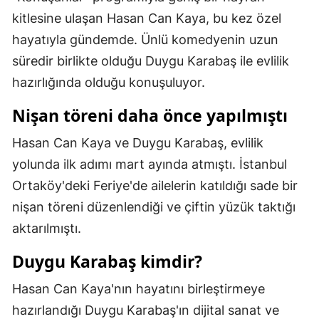
kitlesine ulaşan Hasan Can Kaya, bu kez özel
Mersin
hayatıyla gündemde. Ünlü komedyenin uzun
İstanbul
süredir birlikte olduğu Duygu Karabaş ile evlilik
İzmir
hazırlığında olduğu konuşuluyor.
Kars
Nişan töreni daha önce yapılmıştı
Kastamonu
Hasan Can Kaya ve Duygu Karabaş, evlilik
yolunda ilk adımı mart ayında atmıştı. İstanbul
Kayseri
Ortaköy'deki Feriye'de ailelerin katıldığı sade bir
Kırklareli
nişan töreni düzenlendiği ve çiftin yüzük taktığı
Kırşehir
aktarılmıştı.
Kocaeli
Duygu Karabaş kimdir?
Konya
Hasan Can Kaya'nın hayatını birleştirmeye
hazırlandığı Duygu Karabaş'ın dijital sanat ve
Kütahya