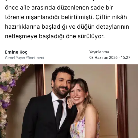
Bilecik
önce aile arasında düzenlenen sade bir
törenle nişanlandığı belirtilmişti. Çiftin nikâh
Bingöl
hazırlıklarına başladığı ve düğün detaylarının
Bitlis
netleşmeye başladığı öne sürülüyor.
Bolu
Emine Koç
Yayınlanma
Burdur
03 Haziran 2026 - 15:27
Genel Yayın Yönetmeni
Bursa
Çanakkale
Çankırı
Çorum
Denizli
Diyarbakır