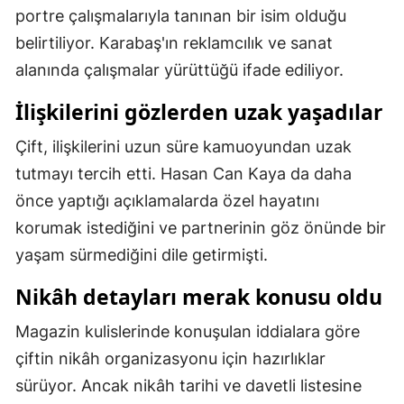
portre çalışmalarıyla tanınan bir isim olduğu
Malatya
belirtiliyor. Karabaş'ın reklamcılık ve sanat
Manisa
alanında çalışmalar yürüttüğü ifade ediliyor.
Kahramanmaraş
İlişkilerini gözlerden uzak yaşadılar
Mardin
Çift, ilişkilerini uzun süre kamuoyundan uzak
tutmayı tercih etti. Hasan Can Kaya da daha
Muğla
önce yaptığı açıklamalarda özel hayatını
Muş
korumak istediğini ve partnerinin göz önünde bir
Nevşehir
yaşam sürmediğini dile getirmişti.
Niğde
Nikâh detayları merak konusu oldu
Ordu
Magazin kulislerinde konuşulan iddialara göre
çiftin nikâh organizasyonu için hazırlıklar
Rize
sürüyor. Ancak nikâh tarihi ve davetli listesine
Sakarya