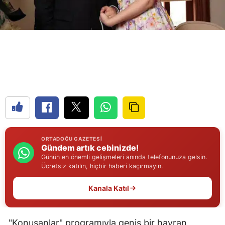
Edirne
Elazığ
Erzincan
Erzurum
Eskişehir
Gaziantep
Giresun
ORTADOĞU GAZETESI
Gündem artık cebinizde!
Gümüşhane
Günün en önemli gelişmeleri anında telefonunuza gelsin.
Ücretsiz katılın, hiçbir haberi kaçırmayın.
Hakkari
Kanala Katıl
Hatay
Isparta
"Konuşanlar" programıyla geniş bir hayran