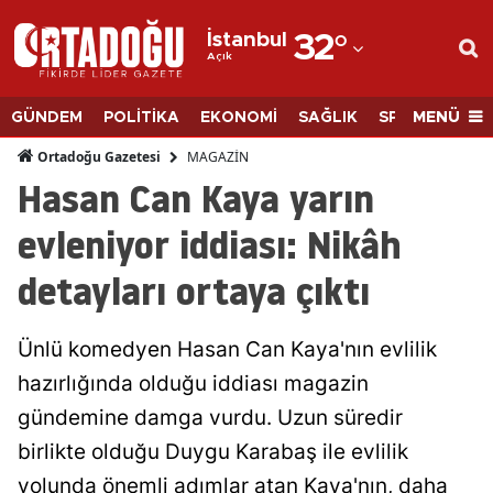
İstanbul
32
°
Açık
Adana
Adıyaman
MENÜ
GÜNDEM
POLİTİKA
EKONOMİ
SAĞLIK
SPOR
BİLİM
Afyonkarahisar
MAGAZİN
Ortadoğu Gazetesi
Hasan Can Kaya yarın
Ağrı
evleniyor iddiası: Nikâh
Amasya
detayları ortaya çıktı
Ankara
Antalya
Ünlü komedyen Hasan Can Kaya'nın evlilik
Artvin
hazırlığında olduğu iddiası magazin
gündemine damga vurdu. Uzun süredir
Aydın
birlikte olduğu Duygu Karabaş ile evlilik
Balıkesir
yolunda önemli adımlar atan Kaya'nın, daha