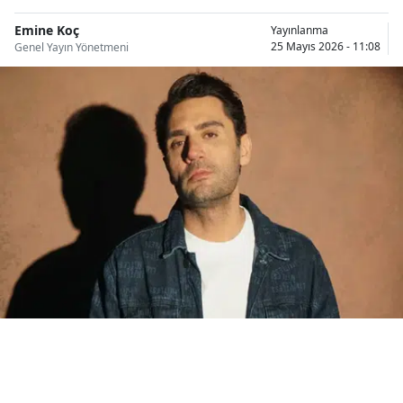
Bilecik
Emine Koç
Yayınlanma
25 Mayıs 2026 - 11:08
Genel Yayın Yönetmeni
Bingöl
Bitlis
Bolu
Burdur
Bursa
Çanakkale
Çankırı
Çorum
Denizli
Diyarbakır