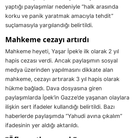
yaptığı paylaşımlar nedeniyle “halk arasında
Mersin
korku ve panik yaratmak amacıyla tehdit”
İstanbul
suçlamasıyla yargılandığı belirtildi.
İzmir
Mahkeme cezayı artırdı
Kars
Mahkeme heyeti, Yaşar İpek’e ilk olarak 2 yıl
Kastamonu
hapis cezası verdi. Ancak paylaşımın sosyal
medya üzerinden yapılmasını dikkate alan
Kayseri
mahkeme, cezayı artırarak 3 yıl hapis olarak
Kırklareli
hükme bağladı. Dava dosyasına giren
Kırşehir
paylaşımlarda İpek’in Gazze’de yaşanan olaylara
ilişkin sert ifadeler kullandığı belirtildi. Bazı
Kocaeli
haberlerde paylaşımda “Yahudi avına çıkalım”
Konya
ifadesinin yer aldığı aktarıldı.
Kütahya