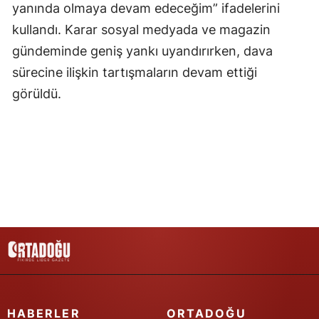
yanında olmaya devam edeceğim” ifadelerini
Samsun
kullandı. Karar sosyal medyada ve magazin
gündeminde geniş yankı uyandırırken, dava
Siirt
sürecine ilişkin tartışmaların devam ettiği
Sinop
görüldü.
Sivas
Tekirdağ
Tokat
Trabzon
Tunceli
Şanlıurfa
Uşak
HABERLER
ORTADOĞU
Van