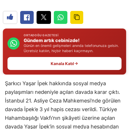
Edirne
Elazığ
Erzincan
ORTADOĞU GAZETESI
Gündem artık cebinizde!
Erzurum
Günün en önemli gelişmeleri anında telefonunuza gelsin.
Ücretsiz katılın, hiçbir haberi kaçırmayın.
Eskişehir
Kanala Katıl
Gaziantep
Giresun
Şarkıcı Yaşar İpek hakkında sosyal medya
Gümüşhane
paylaşımları nedeniyle açılan davada karar çıktı.
İstanbul 21. Asliye Ceza Mahkemesi’nde görülen
Hakkari
davada İpek’e 3 yıl hapis cezası verildi. Türkiye
Hatay
Hahambaşılığı Vakfı’nın şikâyeti üzerine açılan
Isparta
davada Yaşar İpek’in sosyal medya hesabından