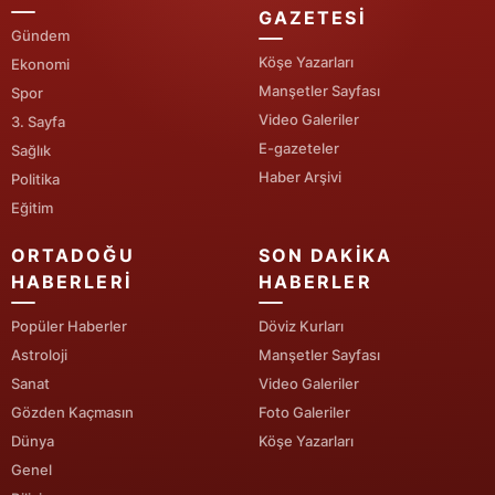
GAZETESI
Gündem
Yozgat
Köşe Yazarları
Ekonomi
Zonguldak
Manşetler Sayfası
Spor
Video Galeriler
3. Sayfa
Aksaray
E-gazeteler
Sağlık
Bayburt
Haber Arşivi
Politika
Eğitim
Karaman
ORTADOĞU
SON DAKIKA
Kırıkkale
HABERLERI
HABERLER
Batman
Popüler Haberler
Döviz Kurları
Astroloji
Manşetler Sayfası
Şırnak
Sanat
Video Galeriler
Bartın
Gözden Kaçmasın
Foto Galeriler
Dünya
Köşe Yazarları
Ardahan
Genel
Iğdır