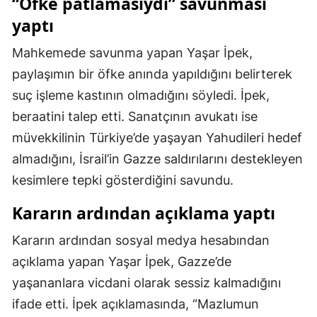
“Öfke patlamasıydı” savunması
yaptı
Malatya
Manisa
Mahkemede savunma yapan Yaşar İpek,
paylaşımın bir öfke anında yapıldığını belirterek
Kahramanmaraş
suç işleme kastının olmadığını söyledi. İpek,
Mardin
beraatini talep etti. Sanatçının avukatı ise
müvekkilinin Türkiye’de yaşayan Yahudileri hedef
Muğla
almadığını, İsrail’in Gazze saldırılarını destekleyen
Muş
kesimlere tepki gösterdiğini savundu.
Nevşehir
Kararın ardından açıklama yaptı
Niğde
Kararın ardından sosyal medya hesabından
Ordu
açıklama yapan Yaşar İpek, Gazze’de
yaşananlara vicdani olarak sessiz kalmadığını
Rize
ifade etti. İpek açıklamasında, “Mazlumun
Sakarya