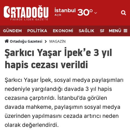
İstanbul
30
°
Açık
Adana
Adıyaman
MENÜ
GÜNDEM
POLİTİKA
EKONOMİ
SAĞLIK
SPOR
BİLİM
Afyonkarahisar
MAGAZİN
Ortadoğu Gazetesi
Şarkıcı Yaşar İpek’e 3 yıl
Ağrı
hapis cezası verildi
Amasya
Ankara
Şarkıcı Yaşar İpek, sosyal medya paylaşımları
nedeniyle yargılandığı davada 3 yıl hapis
Antalya
cezasına çarptırıldı. İstanbul’da görülen
Artvin
davada mahkeme, paylaşımın sosyal medya
Aydın
üzerinden yapılmasını cezada artırıcı neden
Balıkesir
olarak değerlendirdi.