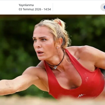
Bilecik
Yayınlanma
03 Temmuz 2026 - 14:54
Bingöl
Bitlis
Bolu
Burdur
Bursa
Efe Mandıracı
Yeni Parti 
kimdir, kaç yaşında
anketinde o
Çanakkale
ve nereli?
yüzde kaç, 
Çankırı
Galatasaray'a y...
sırad...
Çorum
Denizli
Diyarbakır