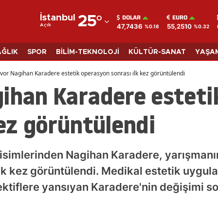
DOLAR
EURO
İstanbul
25
°
47,7436
55,2510
Açık
%0.18
%0.32
Adana
Adıyaman
AĞLIK
SPOR
BİLİM-TEKNOLOJİ
KÜLTÜR-SANAT
YAŞA
Afyonkarahisar
ivor Nagihan Karadere estetik operasyon sonrası ilk kez görüntülendi
gihan Karadere esteti
Ağrı
Amasya
kez görüntülendi
Ankara
Antalya
 isimlerinden Nagihan Karadere, yarışmanı
Artvin
ilk kez görüntülendi. Medikal estetik uygu
ektiflere yansıyan Karadere'nin değişimi
Aydın
Balıkesir