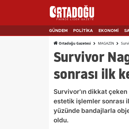
GÜNDEM
POLİTİKA
EKONOMİ
S
MAGAZİN
Surv
Ortadoğu Gazetesi
Survivor Na
sonrası ilk 
Survivor'ın dikkat çeken
estetik işlemler sonrası 
yüzünde bandajlarla obj
oldu.