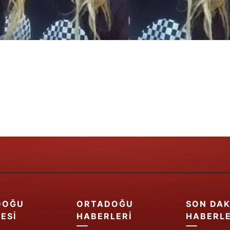
Samsun
Siirt
Sinop
Sivas
Tekirdağ
Tokat
Trabzon
Tunceli
Şanlıurfa
DOĞU
ORTADOĞU
SON DAK
Uşak
ESI
HABERLERI
HABERL
Van