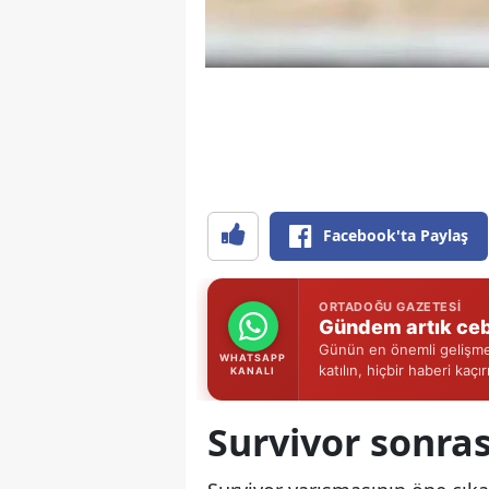
Facebook'ta Paylaş
ORTADOĞU GAZETESI
Gündem artık ceb
Günün en önemli gelişmel
WHATSAPP
katılın, hiçbir haberi kaçı
KANALI
Survivor sonras