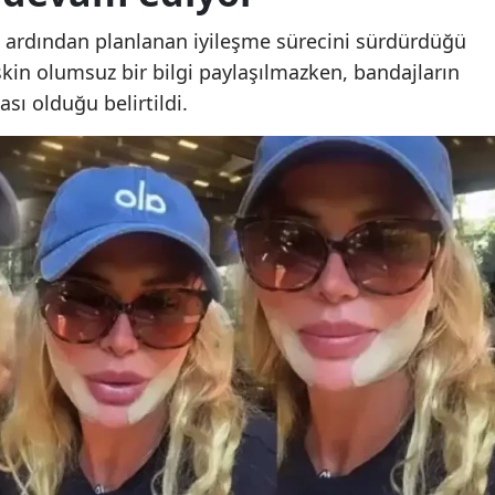
Malatya
Beylikdüzü'nde şüpheli
Beylikdüzü'nde şüphe
in ardından planlanan iyileşme sürecini sürdürdüğü
ölüm: Kadın evinde ölü
ölüm: Kadın evinde öl
şkin olumsuz bir bilgi paylaşılmazken, bandajların
Manisa
bulundu
bulundu
ası olduğu belirtildi.
Kahramanmaraş
Mardin
Muğla
Muş
Nevşehir
Niğde
Ordu
Rize
Sakarya