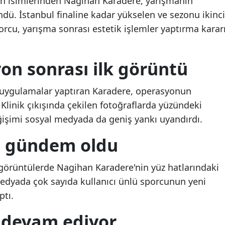
an isimlerinden Nagihan Karadere, yarışmanın
ü. İstanbul finaline kadar yükselen ve sezonu ikinci
Mersin
rcu, yarışma sonrası estetik işlemler yaptırma karar
İstanbul
İzmir
on sonrası ilk görüntü
Kars
k uygulamalar yaptıran Karadere, operasyonun
Kastamonu
 Klinik çıkışında çekilen fotoğraflarda yüzündeki
Kayseri
ğişimi sosyal medyada da geniş yankı uyandırdı.
Kırklareli
 gündem oldu
Kırşehir
görüntülerde Nagihan Karadere'nin yüz hatlarındaki
Kocaeli
medyada çok sayıda kullanıcı ünlü sporcunun yeni
tı.
Konya
i devam ediyor
Kütahya