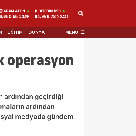
GRAM ALTIN
BITCOIN USD
6.660,55
64.996,78
% 2,59
%0.231
MENÜ
M
EĞİTİM
DÜNYA
k operasyon
n ardından geçirdiği
lamaların ardından
 sosyal medyada gündem