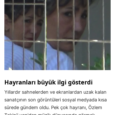
Yozgat
Zonguldak
Aksaray
Bayburt
Karaman
Kırıkkale
Batman
Hayranları büyük ilgi gösterdi
Şırnak
Yıllardır sahnelerden ve ekranlardan uzak kalan
Bartın
sanatçının son görüntüleri sosyal medyada kısa
Ardahan
sürede gündem oldu. Pek çok hayranı, Özlem
Iğdır