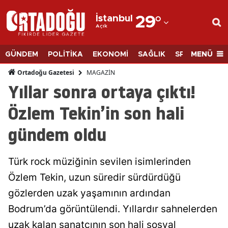
İstanbul
29
°
Açık
Adana
Adıyaman
MENÜ
GÜNDEM
POLİTİKA
EKONOMİ
SAĞLIK
SPOR
BİLİM
Afyonkarahisar
MAGAZİN
Ortadoğu Gazetesi
Yıllar sonra ortaya çıktı!
Ağrı
Özlem Tekin’in son hali
Amasya
gündem oldu
Ankara
Antalya
Türk rock müziğinin sevilen isimlerinden
Artvin
Özlem Tekin, uzun süredir sürdürdüğü
gözlerden uzak yaşamının ardından
Aydın
Bodrum’da görüntülendi. Yıllardır sahnelerden
Balıkesir
uzak kalan sanatçının son hali sosyal