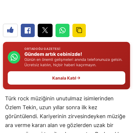
Edirne
Elazığ
Erzincan
Erzurum
ORTADOĞU GAZETESI
Gündem artık cebinizde!
Eskişehir
Günün en önemli gelişmeleri anında telefonunuza gelsin.
Ücretsiz katılın, hiçbir haberi kaçırmayın.
Gaziantep
Kanala Katıl
Giresun
Gümüşhane
Türk rock müziğinin unutulmaz isimlerinden
Hakkari
Özlem Tekin, uzun yıllar sonra ilk kez
görüntülendi. Kariyerinin zirvesindeyken müziğe
Hatay
ara verme kararı alan ve gözlerden uzak bir
Isparta