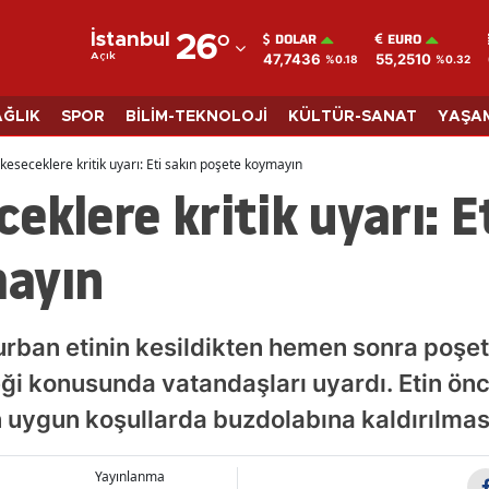
DOLAR
EURO
İstanbul
26
°
47,7436
55,2510
Açık
%0.18
%0.32
Adana
Adıyaman
AĞLIK
SPOR
BİLİM-TEKNOLOJİ
KÜLTÜR-SANAT
YAŞA
Afyonkarahisar
keseceklere kritik uyarı: Eti sakın poşete koymayın
eklere kritik uyarı: E
Ağrı
Amasya
ayın
Ankara
Antalya
urban etinin kesildikten hemen sonra poşe
Artvin
ği konusunda vatandaşları uyardı. Etin ön
 uygun koşullarda buzdolabına kaldırılması 
Aydın
Balıkesir
Yayınlanma