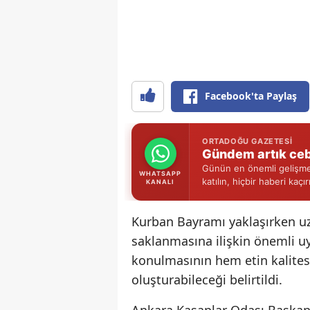
Facebook'ta Paylaş
ORTADOĞU GAZETESI
Gündem artık ceb
Günün en önemli gelişmel
WHATSAPP
katılın, hiçbir haberi kaçı
KANALI
Kurban Bayramı yaklaşırken u
saklanmasına ilişkin önemli uya
konulmasının hem etin kalites
oluşturabileceği belirtildi.