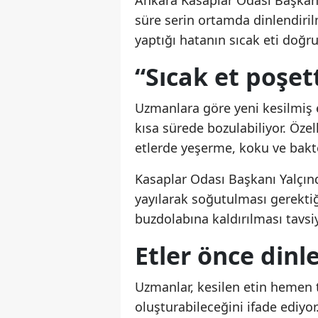
Ankara Kasaplar Odası Başkanı 
süre serin ortamda dinlendiril
yaptığı hatanın sıcak eti doğ
“Sıcak et poşet
Uzmanlara göre yeni kesilmiş 
kısa sürede bozulabiliyor. Öze
etlerde yeşerme, koku ve bakte
Kasaplar Odası Başkanı Yalçınd
yayılarak soğutulması gerektiğ
buzdolabına kaldırılması tavsiy
Etler önce dinl
Uzmanlar, kesilen etin hemen 
oluşturabileceğini ifade ediyo