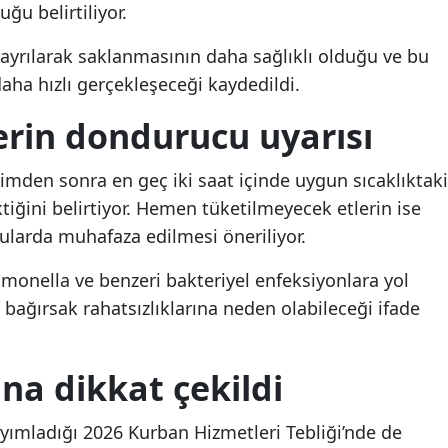
Beylikdüzü'nde şüpheli
Beylikdüzü'nde şüphe
ğu belirtiliyor.
ölüm: Kadın evinde ölü
ölüm: Kadın evinde öl
Malatya
bulundu
bulundu
 ayrılarak saklanmasının daha sağlıklı olduğu ve bu
Manisa
ha hızlı gerçekleşeceği kaydedildi.
Kahramanmaraş
erin dondurucu uyarısı
Mardin
imden sonra en geç iki saat içinde uygun sıcaklıktaki
Muğla
tiğini belirtiyor. Hemen tüketilmeyecek etlerin ise
ularda muhafaza edilmesi öneriliyor.
Muş
Nevşehir
lmonella ve benzeri bakteriyel enfeksiyonlara yol
bağırsak rahatsızlıklarına neden olabileceği ifade
Niğde
Ordu
ına dikkat çekildi
Rize
yayımladığı 2026 Kurban Hizmetleri Tebliği’nde de
Sakarya