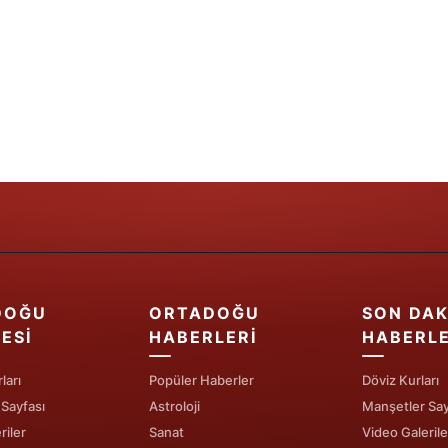
Yozgat
Zonguldak
Aksaray
Bayburt
Karaman
Kırıkkale
Batman
DOĞU
ORTADOĞU
SON DAK
Şırnak
ESI
HABERLERI
HABERL
Bartın
ları
Popüler Haberler
Döviz Kurları
Ardahan
 Sayfası
Astroloji
Manşetler Say
riler
Sanat
Video Galerile
Iğdır