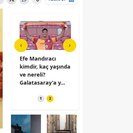
seçim
Efe Mandıracı
Yeni Parti seçim
Efe
y oranı
kimdir, kaç yaşında
anketinde oy oranı
kimd
kaçıncı
ve nereli?
yüzde kaç, kaçıncı
ve n
Galatasaray'a y...
sırad...
Gala
1
2