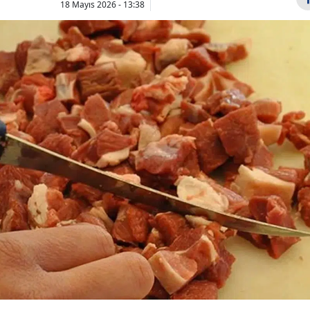
18 Mayıs 2026 - 13:38
Bilecik
Bingöl
Bitlis
Bolu
Burdur
Efe Mandıracı
Yeni Parti 
kimdir, kaç yaşında
anketinde o
Bursa
ve nereli?
yüzde kaç, 
Çanakkale
Galatasaray'a y...
sırad...
Çankırı
Çorum
Denizli
Diyarbakır