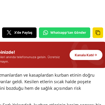
Edirne
Elazığ
Erzincan
X'de Paylaş
Whatsapp'tan Gönder
Erzurum
Eskişehir
inizde!
Gaziantep
Kanala Katıl
eri anında telefonunuza gelsin. Ücretsiz
rmayın.
Giresun
Gümüşhane
zmanlardan ve kasaplardan kurban etinin doğru
rılar geldi. Kesilen etlerin sıcak halde poşete
Hakkari
ini bozduğu hem de sağlık açısından risk
Hatay
Isparta