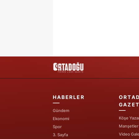
HABERLER
ORTA
GAZET
Gündem
Köşe Yazar
Ekonomi
Manşetler
Spor
Video Gale
3. Sayfa