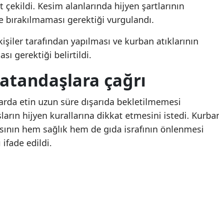
t çekildi. Kesim alanlarında hijyen şartlarının
Samsun
e bırakılmaması gerektiği vurgulandı.
Siirt
kişiler tarafından yapılması ve kurban atıklarının
ı gerektiği belirtildi.
Sinop
atandaşlara çağrı
Sivas
Tekirdağ
larda etin uzun süre dışarıda bekletilmemesi
ların hijyen kurallarına dikkat etmesini istedi. Kurba
Tokat
sının hem sağlık hem de gıda israfının önlenmesi
Trabzon
ifade edildi.
Tunceli
Şanlıurfa
Uşak
Van