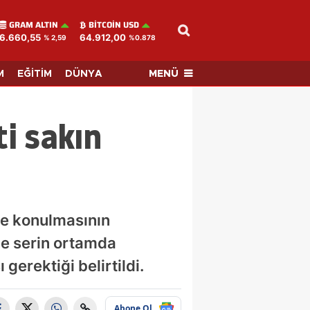
GRAM ALTIN
BITCOIN USD
6.660,55
64.912,00
% 2,59
%0.878
MENÜ
M
EĞİTİM
DÜNYA
ti sakın
te konulmasının
ce serin ortamda
gerektiği belirtildi.
Abone Ol