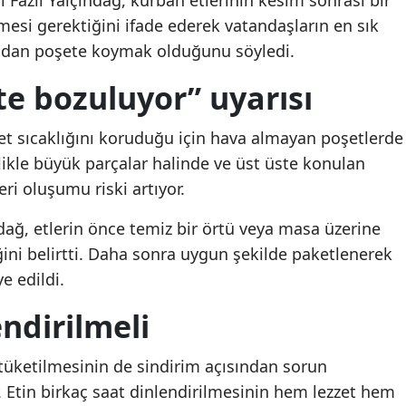
Fazlı Yalçındağ, kurban etlerinin kesim sonrası bir
mesi gerektiğini ifade ederek vatandaşların en sık
Mersin
rudan poşete koymak olduğunu söyledi.
İstanbul
te bozuluyor” uyarısı
İzmir
et sıcaklığını koruduğu için hava almayan poşetlerde
Kars
llikle büyük parçalar halinde ve üst üste konulan
Kastamonu
ri oluşumu riski artıyor.
Kayseri
ağ, etlerin önce temiz bir örtü veya masa üzerine
Kırklareli
ini belirtti. Daha sonra uygun şekilde paketlenerek
e edildi.
Kırşehir
endirilmeli
Kocaeli
Konya
tüketilmesinin de sindirim açısından sorun
r. Etin birkaç saat dinlendirilmesinin hem lezzet hem
Kütahya