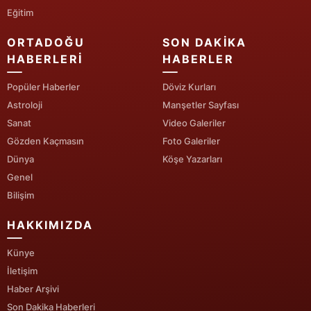
Eğitim
ORTADOĞU
SON DAKIKA
HABERLERI
HABERLER
Popüler Haberler
Döviz Kurları
Astroloji
Manşetler Sayfası
Sanat
Video Galeriler
Gözden Kaçmasın
Foto Galeriler
Dünya
Köşe Yazarları
Genel
Bilişim
HAKKIMIZDA
Künye
İletişim
Haber Arşivi
Son Dakika Haberleri