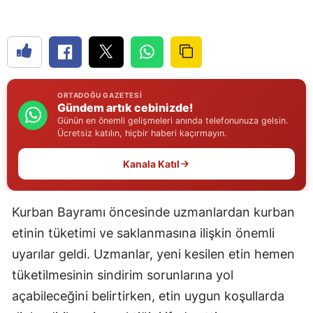
Edirne
Elazığ
Erzincan
ORTADOĞU GAZETESI
Erzurum
Gündem artık cebinizde!
Günün en önemli gelişmeleri anında telefonunuza gelsin.
Eskişehir
Ücretsiz katılın, hiçbir haberi kaçırmayın.
Gaziantep
Kanala Katıl
Giresun
Kurban Bayramı öncesinde uzmanlardan kurban
Gümüşhane
etinin tüketimi ve saklanmasına ilişkin önemli
Hakkari
uyarılar geldi. Uzmanlar, yeni kesilen etin hemen
tüketilmesinin sindirim sorunlarına yol
Hatay
açabileceğini belirtirken, etin uygun koşullarda
Isparta