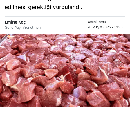
Bilecik
edilmesi gerektiği vurgulandı.
Bingöl
Emine Koç
Yayınlanma
20 Mayıs 2026 - 14:23
Genel Yayın Yönetmeni
Bitlis
Bolu
Burdur
Bursa
Çanakkale
Çankırı
Çorum
Denizli
Diyarbakır