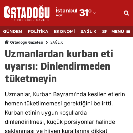
İstanbul
31
°
Açık
Adana
Adıyaman
MENÜ
GÜNDEM
POLİTİKA
EKONOMİ
SAĞLIK
SPOR
BİLİM
Afyonkarahisar
SAĞLIK
Ortadoğu Gazetesi
Uzmanlardan kurban eti
Ağrı
uyarısı: Dinlendirmeden
Amasya
tüketmeyin
Ankara
Antalya
Uzmanlar, Kurban Bayramı’nda kesilen etlerin
Artvin
hemen tüketilmemesi gerektiğini belirtti.
Kurban etinin uygun koşullarda
Aydın
dinlendirilmesi, küçük porsiyonlar halinde
Balıkesir
saklanması ve hijyen kurallarına dikkat