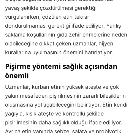
yavaş şekilde çözdürülmesi gerektiği
Samsun
vurgulanırken, çözülen etin tekrar
Siirt
dondurulmaması gerektiği ifade ediliyor. Yanlış
Sinop
saklama koşullarının gıda zehirlenmelerine neden
olabileceğine dikkat çeken uzmanlar, hijyen
Sivas
kurallarına uyulmasının önemini hatırlatıyor.
Tekirdağ
Pişirme yöntemi sağlık açısından
Tokat
önemli
Trabzon
Uzmanlar, kurban etinin yüksek ateşte ve çok
Tunceli
yakın mesafeden pişirilmesinin zararlı bileşiklerin
oluşmasına yol açabileceğini belirtiyor. Etin kendi
Şanlıurfa
yağıyla, kısık ateşte ve kontrollü şekilde
Uşak
pişirilmesinin daha sağlıklı olduğu ifade ediliyor.
Ayrıca etin yanında sebze, salata ve probiyotik
Van