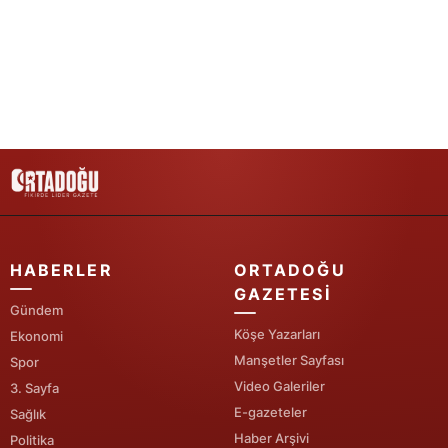
Yalova
Karabük
Kilis
Osmaniye
Düzce
HABERLER
ORTADOĞU
GAZETESI
Gündem
Köşe Yazarları
Ekonomi
Manşetler Sayfası
Spor
Video Galeriler
3. Sayfa
E-gazeteler
Sağlık
Haber Arşivi
Politika