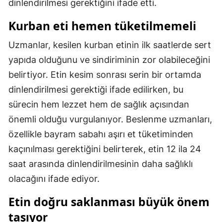
dinlendirilmesi gerektiğini ifade etti.
Mersin
Kurban eti hemen tüketilmemeli
İstanbul
Uzmanlar, kesilen kurban etinin ilk saatlerde sert
İzmir
yapıda olduğunu ve sindiriminin zor olabileceğini
belirtiyor. Etin kesim sonrası serin bir ortamda
Kars
dinlendirilmesi gerektiği ifade edilirken, bu
Kastamonu
sürecin hem lezzet hem de sağlık açısından
Kayseri
önemli olduğu vurgulanıyor. Beslenme uzmanları,
özellikle bayram sabahı aşırı et tüketiminden
Kırklareli
kaçınılması gerektiğini belirterek, etin 12 ila 24
Kırşehir
saat arasında dinlendirilmesinin daha sağlıklı
Kocaeli
olacağını ifade ediyor.
Konya
Etin doğru saklanması büyük önem
taşıyor
Kütahya