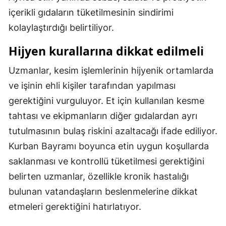
içerikli gıdaların tüketilmesinin sindirimi
Yozgat
kolaylaştırdığı belirtiliyor.
Zonguldak
Hijyen kurallarına dikkat edilmeli
Aksaray
Uzmanlar, kesim işlemlerinin hijyenik ortamlarda
Bayburt
ve işinin ehli kişiler tarafından yapılması
gerektiğini vurguluyor. Et için kullanılan kesme
Karaman
tahtası ve ekipmanların diğer gıdalardan ayrı
Kırıkkale
tutulmasının bulaş riskini azaltacağı ifade ediliyor.
Batman
Kurban Bayramı boyunca etin uygun koşullarda
saklanması ve kontrollü tüketilmesi gerektiğini
Şırnak
belirten uzmanlar, özellikle kronik hastalığı
Bartın
bulunan vatandaşların beslenmelerine dikkat
Ardahan
etmeleri gerektiğini hatırlatıyor.
Iğdır