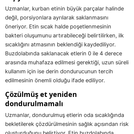
Uzmanlar, kurban etinin büyük parçalar halinde
Malatya
değil, porsiyonlara ayrılarak saklanmasını
Manisa
öneriyor. Etin sıcak halde poşetlenmesinin
Kahramanmaraş
bakteri oluşumunu artırabileceği belirtilirken, ilk
sıcaklığını atmasının beklendiği kaydediliyor.
Mardin
Buzdolabında saklanacak etlerin 0 ile 4 derece
Muğla
arasında muhafaza edilmesi gerektiği, uzun süreli
Muş
kullanım için ise derin dondurucunun tercih
edilmesinin önemli olduğu ifade ediliyor.
Nevşehir
Çözülmüş et yeniden
Niğde
dondurulmamalı
Ordu
Uzmanlar, dondurulmuş etlerin oda sıcaklığında
Rize
bekletilerek çözdürülmesinin sağlık açısından risk
Sakarya
oluşturduğunu belirtiyor. Etin buzdolabında