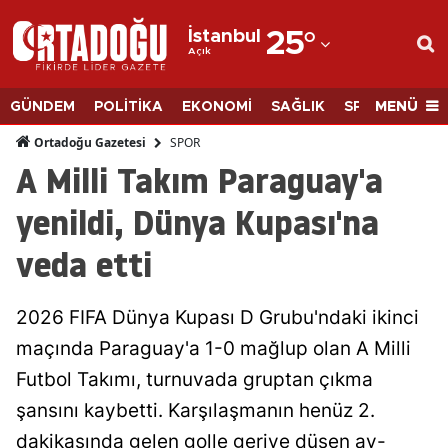
İstanbul
25
°
Açık
Adana
Adıyaman
MENÜ
GÜNDEM
POLİTİKA
EKONOMİ
SAĞLIK
SPOR
BİLİM
Afyonkarahisar
SPOR
Ortadoğu Gazetesi
A Milli Takım Paraguay'a
Ağrı
yenildi, Dünya Kupası'na
Amasya
veda etti
Ankara
Antalya
2026 FIFA Dünya Kupası D Grubu'ndaki ikinci
Artvin
maçında Paraguay'a 1-0 mağlup olan A Milli
Futbol Takımı, turnuvada gruptan çıkma
Aydın
şansını kaybetti. Karşılaşmanın henüz 2.
Balıkesir
dakikasında gelen golle geriye düşen ay-