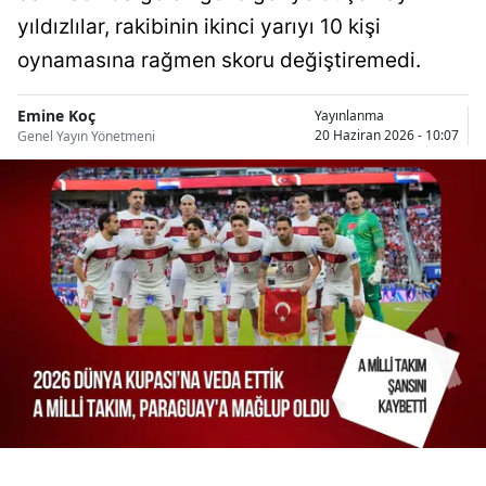
Bilecik
yıldızlılar, rakibinin ikinci yarıyı 10 kişi
oynamasına rağmen skoru değiştiremedi.
Bingöl
Bitlis
Emine Koç
Yayınlanma
20 Haziran 2026 - 10:07
Genel Yayın Yönetmeni
Bolu
Burdur
Bursa
Çanakkale
Çankırı
Çorum
Denizli
Diyarbakır