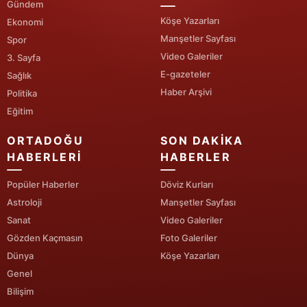
Gündem
Köşe Yazarları
Ekonomi
Yozgat
Manşetler Sayfası
Spor
Zonguldak
Video Galeriler
3. Sayfa
E-gazeteler
Sağlık
Aksaray
Haber Arşivi
Politika
Bayburt
Eğitim
Karaman
ORTADOĞU
SON DAKIKA
HABERLERI
HABERLER
Kırıkkale
Popüler Haberler
Döviz Kurları
Batman
Astroloji
Manşetler Sayfası
Sanat
Video Galeriler
Şırnak
Gözden Kaçmasın
Foto Galeriler
Bartın
Dünya
Köşe Yazarları
Genel
Ardahan
Bilişim
Iğdır