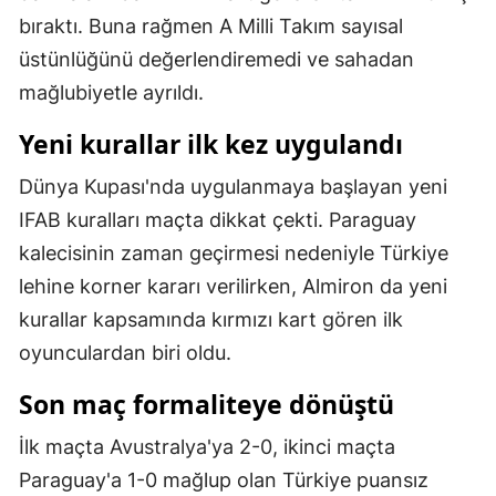
bıraktı. Buna rağmen A Milli Takım sayısal
Malatya
üstünlüğünü değerlendiremedi ve sahadan
Manisa
mağlubiyetle ayrıldı.
Kahramanmaraş
Yeni kurallar ilk kez uygulandı
Mardin
Dünya Kupası'nda uygulanmaya başlayan yeni
Muğla
IFAB kuralları maçta dikkat çekti. Paraguay
kalecisinin zaman geçirmesi nedeniyle Türkiye
Muş
lehine korner kararı verilirken, Almiron da yeni
Nevşehir
kurallar kapsamında kırmızı kart gören ilk
Niğde
oyunculardan biri oldu.
Ordu
Son maç formaliteye dönüştü
Rize
İlk maçta Avustralya'ya 2-0, ikinci maçta
Paraguay'a 1-0 mağlup olan Türkiye puansız
Sakarya