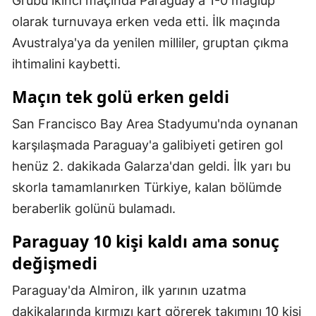
Grubu ikinci maçında Paraguay'a 1-0 mağlup
Mersin
olarak turnuvaya erken veda etti. İlk maçında
Avustralya'ya da yenilen milliler, gruptan çıkma
İstanbul
ihtimalini kaybetti.
İzmir
Maçın tek golü erken geldi
Kars
San Francisco Bay Area Stadyumu'nda oynanan
Kastamonu
karşılaşmada Paraguay'a galibiyeti getiren gol
Kayseri
henüz 2. dakikada Galarza'dan geldi. İlk yarı bu
skorla tamamlanırken Türkiye, kalan bölümde
Kırklareli
beraberlik golünü bulamadı.
Kırşehir
Paraguay 10 kişi kaldı ama sonuç
Kocaeli
değişmedi
Konya
Paraguay'da Almiron, ilk yarının uzatma
Kütahya
dakikalarında kırmızı kart görerek takımını 10 kişi