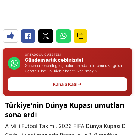
Edirne
Elazığ
Erzincan
Erzurum
ORTADOĞU GAZETESI
Eskişehir
Gündem artık cebinizde!
Günün en önemli gelişmeleri anında telefonunuza gelsin.
Gaziantep
Ücretsiz katılın, hiçbir haberi kaçırmayın.
Giresun
Kanala Katıl
Gümüşhane
Türkiye'nin Dünya Kupası umutları
Hakkari
sona erdi
Hatay
A Milli Futbol Takımı, 2026 FIFA Dünya Kupası D
Isparta