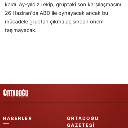
kaldı. Ay-yıldızlı ekip, gruptaki son karşılaşmasını
Samsun
26 Haziran'da ABD ile oynayacak ancak bu
Siirt
mücadele gruptan çıkma açısından önem
taşımayacak.
Sinop
Sivas
Tekirdağ
Tokat
Trabzon
Tunceli
Şanlıurfa
Uşak
HABERLER
ORTADOĞU
GAZETESI
Van