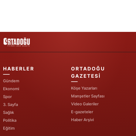
Yozgat
Zonguldak
Aksaray
Bayburt
Karaman
HABERLER
ORTADOĞU
Kırıkkale
GAZETESI
Gündem
Batman
Köşe Yazarları
Ekonomi
Manşetler Sayfası
Spor
Şırnak
Video Galeriler
3. Sayfa
Bartın
E-gazeteler
Sağlık
Haber Arşivi
Politika
Ardahan
Eğitim
Iğdır