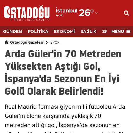
İstanbul
26
°
Açık
Adana
Adıyaman
MENÜ
GÜNDEM
POLİTİKA
EKONOMİ
SAĞLIK
SPOR
BİLİM
Afyonkarahisar
SPOR
Ortadoğu Gazetesi
Arda Güler'in 70 Metreden
Ağrı
Yüksekten Aştığı Gol,
Amasya
İspanya'da Sezonun En İyi
Ankara
Golü Olarak Belirlendi!
Antalya
Artvin
Real Madrid forması giyen milli futbolcu Arda
Aydın
Güler'in Elche karşısında yaklaşık 70
metreden attığı gol, İspanya'da sezonun en
Balıkesir