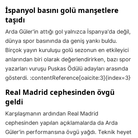
İspanyol basını golü manşetlere
Malatya
taşıdı
Manisa
Arda Güler'in attığı gol yalnızca İspanya'da değil,
Kahramanmaraş
dünya spor basınında da geniş yankı buldu.
Mardin
Birçok yayın kuruluşu golü sezonun en etkileyici
anlarından biri olarak değerlendirirken, bazı spor
Muğla
yazarları vuruşu Puskas Ödülü adayları arasında
Muş
gösterdi. :contentReference[oaicite:3]{index=3}
Nevşehir
Real Madrid cephesinden övgü
Niğde
geldi
Ordu
Karşılaşmanın ardından Real Madrid
cephesinden yapılan açıklamalarda da Arda
Rize
Güler'in performansına övgü yağdı. Teknik heyet
Sakarya