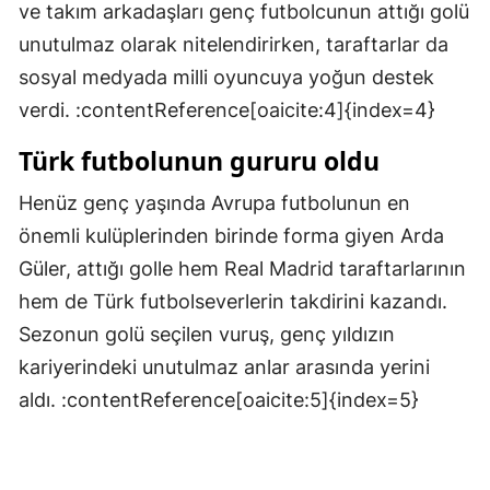
ve takım arkadaşları genç futbolcunun attığı golü
Samsun
unutulmaz olarak nitelendirirken, taraftarlar da
sosyal medyada milli oyuncuya yoğun destek
Siirt
verdi. :contentReference[oaicite:4]{index=4}
Sinop
Türk futbolunun gururu oldu
Sivas
Henüz genç yaşında Avrupa futbolunun en
Tekirdağ
önemli kulüplerinden birinde forma giyen Arda
Tokat
Güler, attığı golle hem Real Madrid taraftarlarının
hem de Türk futbolseverlerin takdirini kazandı.
Trabzon
Sezonun golü seçilen vuruş, genç yıldızın
Tunceli
kariyerindeki unutulmaz anlar arasında yerini
Şanlıurfa
aldı. :contentReference[oaicite:5]{index=5}
Uşak
Van