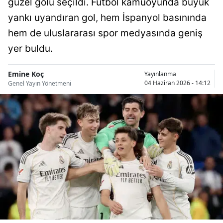
güzel golü seçildi. Futbol kamuoyunda büyük
Bilecik
yankı uyandıran gol, hem İspanyol basınında
Bingöl
hem de uluslararası spor medyasında geniş
yer buldu.
Bitlis
Bolu
Emine Koç
Yayınlanma
04 Haziran 2026 - 14:12
Genel Yayın Yönetmeni
Burdur
Bursa
Çanakkale
Çankırı
Çorum
Denizli
Diyarbakır