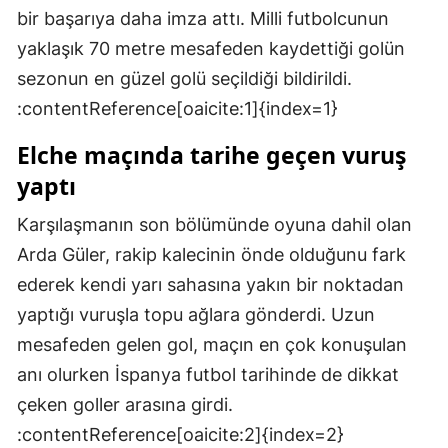
bir başarıya daha imza attı. Milli futbolcunun
Mersin
yaklaşık 70 metre mesafeden kaydettiği golün
İstanbul
sezonun en güzel golü seçildiği bildirildi.
:contentReference[oaicite:1]{index=1}
İzmir
Elche maçında tarihe geçen vuruş
Kars
yaptı
Kastamonu
Karşılaşmanın son bölümünde oyuna dahil olan
Kayseri
Arda Güler, rakip kalecinin önde olduğunu fark
Kırklareli
ederek kendi yarı sahasına yakın bir noktadan
yaptığı vuruşla topu ağlara gönderdi. Uzun
Kırşehir
mesafeden gelen gol, maçın en çok konuşulan
Kocaeli
anı olurken İspanya futbol tarihinde de dikkat
Konya
çeken goller arasına girdi.
:contentReference[oaicite:2]{index=2}
Kütahya