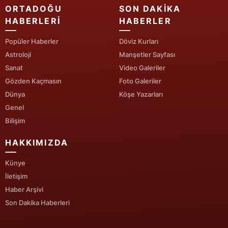
ORTADOĞU
SON DAKIKA
Yalova
HABERLERI
HABERLER
Karabük
Popüler Haberler
Döviz Kurları
Astroloji
Manşetler Sayfası
Kilis
Sanat
Video Galeriler
Gözden Kaçmasın
Foto Galeriler
Osmaniye
Dünya
Köşe Yazarları
Düzce
Genel
Bilişim
HAKKIMIZDA
Künye
İletişim
Haber Arşivi
Son Dakika Haberleri