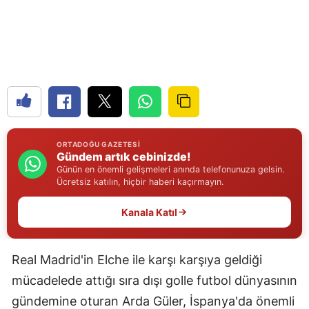
Edirne
Elazığ
Erzincan
Erzurum
Eskişehir
ORTADOĞU GAZETESI
Gündem artık cebinizde!
Gaziantep
Günün en önemli gelişmeleri anında telefonunuza gelsin.
Ücretsiz katılın, hiçbir haberi kaçırmayın.
Giresun
Kanala Katıl
Gümüşhane
Hakkari
Real Madrid'in Elche ile karşı karşıya geldiği
Hatay
mücadelede attığı sıra dışı golle futbol dünyasının
Isparta
gündemine oturan Arda Güler, İspanya'da önemli