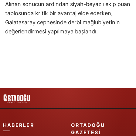
Alınan sonucun ardından siyah-beyazlı ekip puan
Samsun
tablosunda kritik bir avantaj elde ederken,
Galatasaray cephesinde derbi mağlubiyetinin
Siirt
değerlendirmesi yapılmaya başlandı.
Sinop
Sivas
Tekirdağ
Tokat
Trabzon
Tunceli
Şanlıurfa
Uşak
HABERLER
ORTADOĞU
GAZETESI
Van