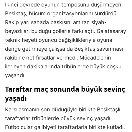
İkinci devrede oyunun temposunu düşürmeyen
Malatya
Beşiktaş, hücum organizasyonlarını sürdürdü.
Manisa
Rakip yarı sahada baskısını artıran siyah-
beyazlılar, bulduğu gollerle farkı açtı. Galatasaray
Kahramanmaraş
teknik heyeti oyuncu değişiklikleriyle oyuna
Mardin
denge getirmeye çalışsa da Beşiktaş savunması
Muğla
rakibine net fırsatlar vermedi. Mücadelenin
ilerleyen dakikalarında tribünlerde büyük coşku
Muş
yaşandı.
Nevşehir
Taraftar maç sonunda büyük sevinç
Niğde
yaşadı
Ordu
Karşılaşmanın son düdüğüyle birlikte Beşiktaşlı
Rize
taraftarlar tribünlerde büyük sevinç yaşadı.
Futbolcular galibiyeti taraftarlarla birlikte kutladı.
Sakarya