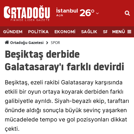
İstanbul
26
°
Açık
Adana
Adıyaman
MENÜ
GÜNDEM
POLİTİKA
EKONOMİ
SAĞLIK
SPOR
BİLİM
Afyonkarahisar
SPOR
Ortadoğu Gazetesi
Beşiktaş derbide
Ağrı
Galatasaray'ı farklı devirdi
Amasya
Ankara
Beşiktaş, ezeli rakibi Galatasaray karşısında
etkili bir oyun ortaya koyarak derbiden farklı
Antalya
galibiyetle ayrıldı. Siyah-beyazlı ekip, taraftarı
Artvin
önünde aldığı sonuçla büyük sevinç yaşarken
Aydın
mücadelede tempo ve gol pozisyonları dikkat
Balıkesir
çekti.