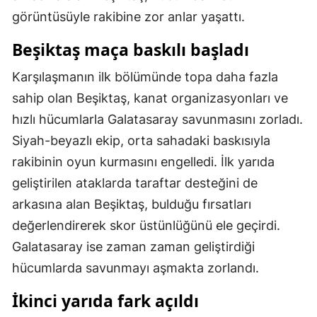
görüntüsüyle rakibine zor anlar yaşattı.
Mersin
Beşiktaş maça baskılı başladı
İstanbul
Karşılaşmanın ilk bölümünde topa daha fazla
İzmir
sahip olan Beşiktaş, kanat organizasyonları ve
Kars
hızlı hücumlarla Galatasaray savunmasını zorladı.
Kastamonu
Siyah-beyazlı ekip, orta sahadaki baskısıyla
rakibinin oyun kurmasını engelledi. İlk yarıda
Kayseri
geliştirilen ataklarda taraftar desteğini de
Kırklareli
arkasına alan Beşiktaş, bulduğu fırsatları
Kırşehir
değerlendirerek skor üstünlüğünü ele geçirdi.
Galatasaray ise zaman zaman geliştirdiği
Kocaeli
hücumlarda savunmayı aşmakta zorlandı.
Konya
İkinci yarıda fark açıldı
Kütahya