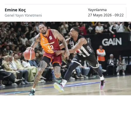
Bilecik
Emine Koç
Yayınlanma
27 Mayıs 2026 - 09:22
Genel Yayın Yönetmeni
Bingöl
Bitlis
Bolu
Burdur
Bursa
Çanakkale
Çankırı
Çorum
Denizli
Diyarbakır