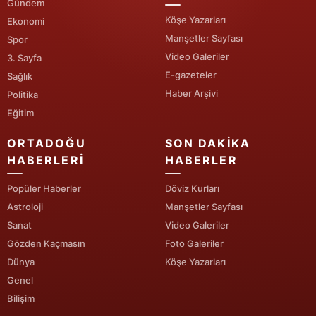
Gündem
Köşe Yazarları
Ekonomi
Yozgat
Manşetler Sayfası
Spor
Zonguldak
Video Galeriler
3. Sayfa
E-gazeteler
Sağlık
Aksaray
Haber Arşivi
Politika
Bayburt
Eğitim
Karaman
ORTADOĞU
SON DAKIKA
HABERLERI
HABERLER
Kırıkkale
Popüler Haberler
Döviz Kurları
Batman
Astroloji
Manşetler Sayfası
Sanat
Video Galeriler
Şırnak
Gözden Kaçmasın
Foto Galeriler
Bartın
Dünya
Köşe Yazarları
Genel
Ardahan
Bilişim
Iğdır