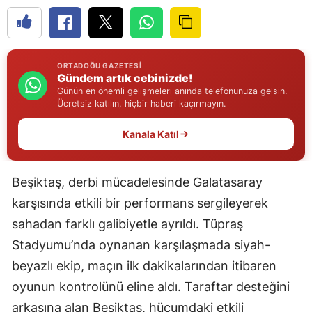
Edirne
Elazığ
ORTADOĞU GAZETESI
Erzincan
Gündem artık cebinizde!
Günün en önemli gelişmeleri anında telefonunuza gelsin.
Erzurum
Ücretsiz katılın, hiçbir haberi kaçırmayın.
Eskişehir
Kanala Katıl
Gaziantep
Beşiktaş, derbi mücadelesinde Galatasaray
Giresun
karşısında etkili bir performans sergileyerek
Gümüşhane
sahadan farklı galibiyetle ayrıldı. Tüpraş
Stadyumu’nda oynanan karşılaşmada siyah-
Hakkari
beyazlı ekip, maçın ilk dakikalarından itibaren
Hatay
oyunun kontrolünü eline aldı. Taraftar desteğini
Isparta
arkasına alan Beşiktaş, hücumdaki etkili