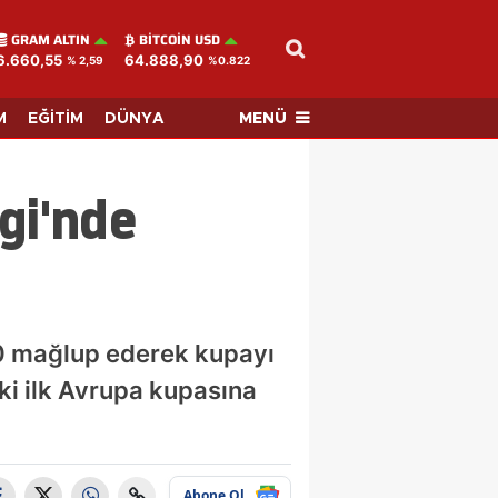
GRAM ALTIN
BITCOIN USD
6.660,55
64.888,90
% 2,59
%0.822
MENÜ
M
EĞİTİM
DÜNYA
gi'nde
-0 mağlup ederek kupayı
eki ilk Avrupa kupasına
Abone Ol