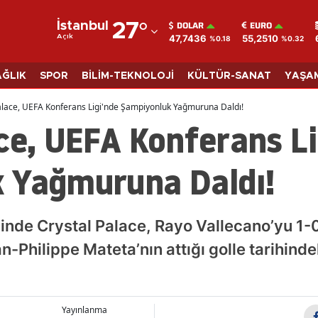
DOLAR
EURO
İstanbul
27
°
47,7436
55,2510
Açık
%0.18
%0.32
Adana
Adıyaman
AĞLIK
SPOR
BİLİM-TEKNOLOJİ
KÜLTÜR-SANAT
YAŞA
Afyonkarahisar
alace, UEFA Konferans Ligi'nde Şampiyonluk Yağmuruna Daldı!
ce, UEFA Konferans Li
Ağrı
Amasya
 Yağmuruna Daldı!
Ankara
Antalya
linde Crystal Palace, Rayo Vallecano’yu 1
Artvin
ean-Philippe Mateta’nın attığı golle tarihind
Aydın
Balıkesir
Yayınlanma