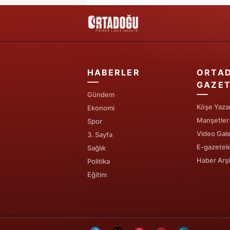
HABERLER
ORTA
GAZET
Gündem
Köşe Yazar
Ekonomi
Manşetler
Spor
Video Gale
3. Sayfa
E-gazetel
Sağlık
Haber Arşi
Politika
Eğitim