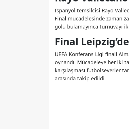
İspanyol temsilcisi Rayo Vallec
Final mücadelesinde zaman zama
golü bulamayınca turnuvayı ik
Final Leipzig’d
UEFA Konferans Ligi finali Alm
oynandı. Mücadeleye her iki tak
karşılaşması futbolseverler t
arasında takip edildi.