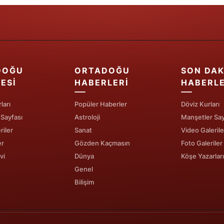
Samsun
Siirt
Sinop
DOĞU
ORTADOĞU
SON DAK
Sivas
ESI
HABERLERI
HABERL
Tekirdağ
ları
Popüler Haberler
Döviz Kurları
 Sayfası
Astroloji
Manşetler Say
Tokat
riler
Sanat
Video Galerile
Trabzon
er
Gözden Kaçmasın
Foto Galeriler
vi
Dünya
Köşe Yazarları
Tunceli
Genel
Şanlıurfa
Bilişim
Uşak
Van