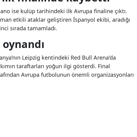
İstanbul'da iki ilçede
İstanbul'da iki ilçede
Malatya
ano ise kulüp tarihindeki ilk Avrupa finaline çıktı.
denize girişe 2 günlük
denize girişe 2 günlü
n etkili ataklar geliştiren İspanyol ekibi, aradığı
Manisa
yasak kararı
yasak kararı
inci sırada tamamladı.
Kahramanmaraş
e oynandı
Mardin
anya’nın Leipzig kentindeki Red Bull Arena’da
Muğla
ımın taraftarları yoğun ilgi gösterdi. Final
Muş
arafından Avrupa futbolunun önemli organizasyonları
Nevşehir
Niğde
Ordu
Rize
Sakarya