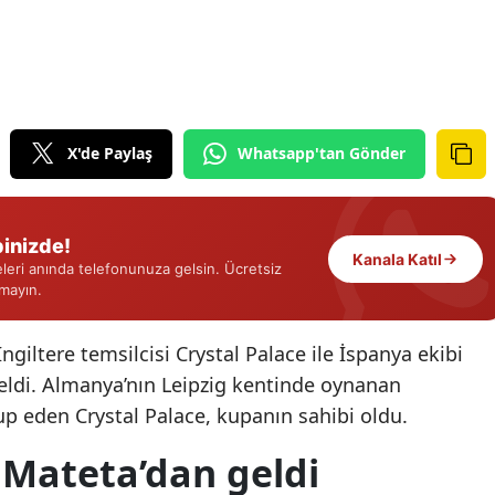
Edirne
Elazığ
Erzincan
X'de Paylaş
Whatsapp'tan Gönder
Erzurum
Eskişehir
inizde!
Gaziantep
Kanala Katıl
eri anında telefonunuza gelsin. Ücretsiz
rmayın.
Giresun
Gümüşhane
ngiltere temsilcisi Crystal Palace ile İspanya ekibi
geldi. Almanya’nın Leipzig kentinde oynanan
Hakkari
p eden Crystal Palace, kupanın sahibi oldu.
Hatay
 Mateta’dan geldi
Isparta