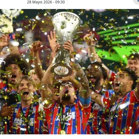
28 Mayıs 2026 - 09:30
Bilecik
Bingöl
Bitlis
Bolu
Burdur
Temmuz ayı
Can Kolukıs
enflasyon
eşi Pınar Kü
Bursa
rakamları saat
kimdir, evlil
Çanakkale
kaçta açıklanacak,
kaç yıl s...
bekle...
Çankırı
Çorum
Denizli
Diyarbakır