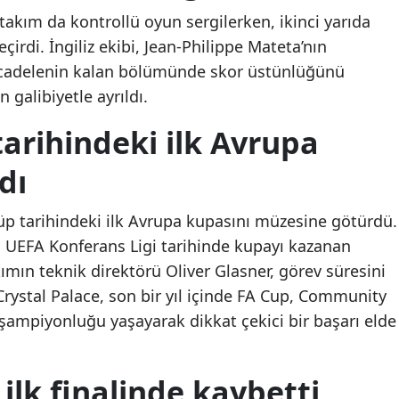
 takım da kontrollü oyun sergilerken, ikinci yarıda
Mersin
çirdi. İngiliz ekibi, Jean-Philippe Mateta’nın
İstanbul
Mücadelenin kalan bölümünde skor üstünlüğünü
galibiyetle ayrıldı.
İzmir
tarihindeki ilk Avrupa
Kars
dı
Kastamonu
Kayseri
üp tarihindeki ilk Avrupa kupasını müzesine götürdü.
Kırklareli
a UEFA Konferans Ligi tarihinde kupayı kazanan
kımın teknik direktörü Oliver Glasner, görev süresini
Kırşehir
rystal Palace, son bir yıl içinde FA Cup, Community
Kocaeli
şampiyonluğu yaşayarak dikkat çekici bir başarı elde
Konya
ilk finalinde kaybetti
Kütahya