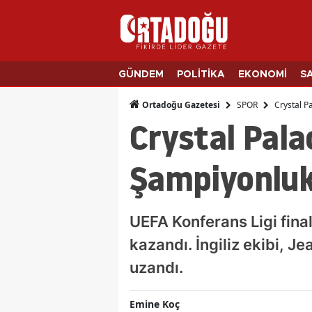
GÜNDEM
POLİTİKA
EKONOMİ
S
SPOR
Crystal P
Ortadoğu Gazetesi
Crystal Pala
Şampiyonluk
UEFA Konferans Ligi fina
kazandı. İngiliz ekibi, J
uzandı.
Emine Koç