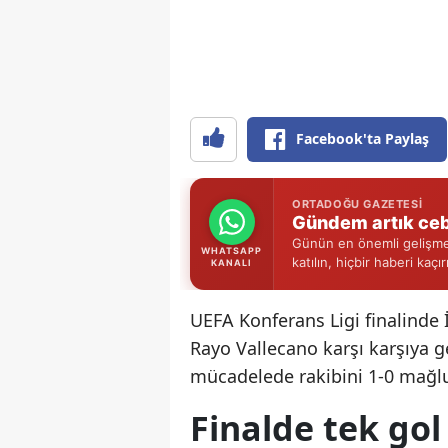
Facebook'ta Paylaş
ORTADOĞU GAZETESI
Gündem artık ceb
Günün en önemli gelişmel
WHATSAPP
katılın, hiçbir haberi kaçı
KANALI
UEFA Konferans Ligi finalinde İ
Rayo Vallecano karşı karşıya 
mücadelede rakibini 1-0 mağlu
Finalde tek gol