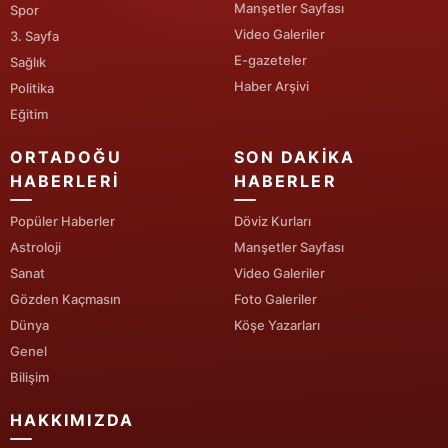
Manşetler Sayfası
Spor
Video Galeriler
Yozgat
3. Sayfa
E-gazeteler
Sağlık
Zonguldak
Haber Arşivi
Politika
Eğitim
Aksaray
ORTADOĞU
SON DAKIKA
Bayburt
HABERLERI
HABERLER
Karaman
Popüler Haberler
Döviz Kurları
Kırıkkale
Astroloji
Manşetler Sayfası
Sanat
Video Galeriler
Batman
Gözden Kaçmasın
Foto Galeriler
Şırnak
Dünya
Köşe Yazarları
Genel
Bartın
Bilişim
Ardahan
HAKKIMIZDA
Iğdır