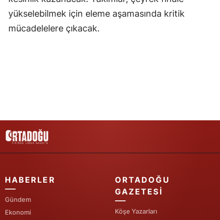
yükselebilmek için eleme aşamasında kritik
Samsun
mücadelelere çıkacak.
Siirt
Sinop
Sivas
Tekirdağ
Tokat
Trabzon
Tunceli
Şanlıurfa
HABERLER
ORTADOĞU
GAZETESI
Uşak
Gündem
Köşe Yazarları
Ekonomi
Van