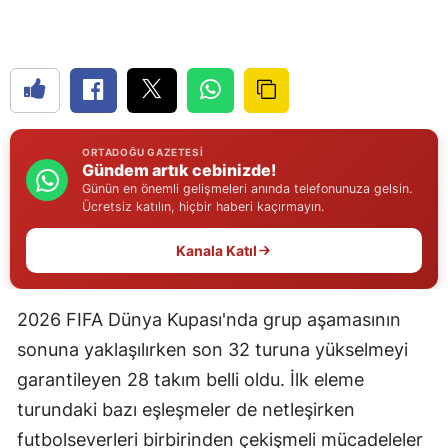
Edirne
Elazığ
Erzincan
Erzurum
ORTADOĞU GAZETESI
Gündem artık cebinizde!
Eskişehir
Günün en önemli gelişmeleri anında telefonunuza gelsin.
Ücretsiz katılın, hiçbir haberi kaçırmayın.
Gaziantep
Kanala Katıl
Giresun
Gümüşhane
2026 FIFA Dünya Kupası'nda grup aşamasının
sonuna yaklaşılırken son 32 turuna yükselmeyi
Hakkari
garantileyen 28 takım belli oldu. İlk eleme
Hatay
turundaki bazı eşleşmeler de netleşirken
Isparta
futbolseverleri birbirinden çekişmeli mücadeleler