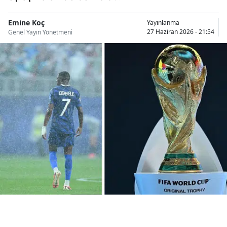
Bilecik
Emine Koç
Yayınlanma
Bingöl
27 Haziran 2026 - 21:54
Genel Yayın Yönetmeni
Bitlis
Bolu
Burdur
Bursa
Çanakkale
Çankırı
Çorum
Denizli
Diyarbakır