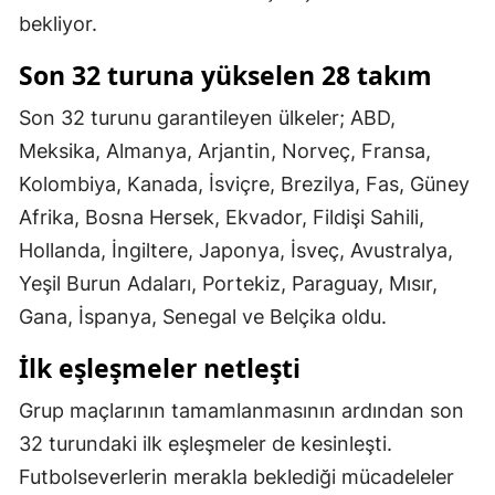
bekliyor.
Mersin
Son 32 turuna yükselen 28 takım
İstanbul
Son 32 turunu garantileyen ülkeler; ABD,
İzmir
Meksika, Almanya, Arjantin, Norveç, Fransa,
Kars
Kolombiya, Kanada, İsviçre, Brezilya, Fas, Güney
Kastamonu
Afrika, Bosna Hersek, Ekvador, Fildişi Sahili,
Hollanda, İngiltere, Japonya, İsveç, Avustralya,
Kayseri
Yeşil Burun Adaları, Portekiz, Paraguay, Mısır,
Kırklareli
Gana, İspanya, Senegal ve Belçika oldu.
Kırşehir
İlk eşleşmeler netleşti
Kocaeli
Grup maçlarının tamamlanmasının ardından son
Konya
32 turundaki ilk eşleşmeler de kesinleşti.
Futbolseverlerin merakla beklediği mücadeleler
Kütahya