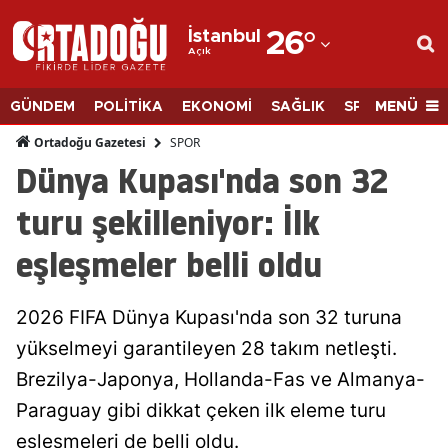
İstanbul
26
°
Açık
Adana
Adıyaman
MENÜ
GÜNDEM
POLİTİKA
EKONOMİ
SAĞLIK
SPOR
BİLİM
Afyonkarahisar
SPOR
Ortadoğu Gazetesi
Dünya Kupası'nda son 32
Ağrı
turu şekilleniyor: İlk
Amasya
eşleşmeler belli oldu
Ankara
Antalya
2026 FIFA Dünya Kupası'nda son 32 turuna
Artvin
yükselmeyi garantileyen 28 takım netleşti.
Brezilya-Japonya, Hollanda-Fas ve Almanya-
Aydın
Paraguay gibi dikkat çeken ilk eleme turu
Balıkesir
eşleşmeleri de belli oldu.