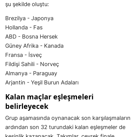
şu şekilde oluştu:
Malatya
Brezilya - Japonya
Manisa
Hollanda - Fas
Kahramanmaraş
ABD - Bosna Hersek
Güney Afrika - Kanada
Mardin
Fransa - İsveç
Muğla
Fildişi Sahili - Norveç
Muş
Almanya - Paraguay
Arjantin - Yeşil Burun Adaları
Nevşehir
Kalan maçlar eşleşmeleri
Niğde
belirleyecek
Ordu
Grup aşamasında oynanacak son karşılaşmaların
Rize
ardından son 32 turundaki kalan eşleşmeler de
Sakarya
kesinlik kazanacak. Takımlar, çeyrek finale